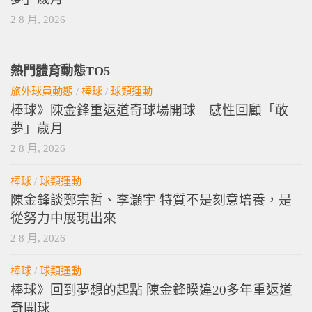
2 8 月, 2026
熱門體育動態TO5
旅外球員動態
/
棒球
/
球類運動
棒球》陳金鋒重返道奇球場開球 感性回顧「敢
夢」歲月
2 8 月, 2026
棒球
/
球類運動
陳金鋒談鄭宗哲、李灝宇 特質不是刻意培養，是
從努力中展現出來
2 8 月, 2026
棒球
/
球類運動
棒球》回到夢想的起點 陳金鋒睽違20多年重返道
奇開球