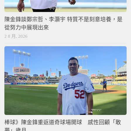
陳金鋒談鄭宗哲、李灝宇 特質不是刻意培養，是
從努力中展現出來
2 8 月, 2026
棒球》陳金鋒重返道奇球場開球 感性回顧「敢
夢」歲月