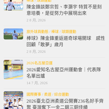
棒球
/
球類運動
陳金鋒談鄭宗哲、李灝宇 特質不是刻
意培養，是從努力中展現出來
2 8 月, 2026
旅外球員動態
/
棒球
/
球類運動
棒球》陳金鋒重返道奇球場開球 感性
回顧「敢夢」歲月
2 8 月, 2026
2026名古屋亞運
2026愛知名古屋亞州運動會｜代表隊
名單出爐
14 7 月, 2026
國際賽事
/
柔道
/
綜合運動
2026臺北亞洲柔道公開賽236名好手齊
聚 臺灣奪下一金二銀三銅佳績