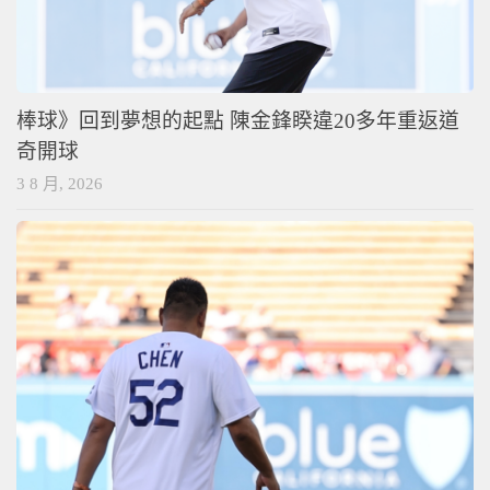
棒球》回到夢想的起點 陳金鋒睽違20多年重返道
奇開球
3 8 月, 2026