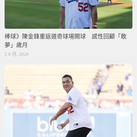
棒球》陳金鋒重返道奇球場開球 感性回顧「敢
夢」歲月
2 8 月, 2026