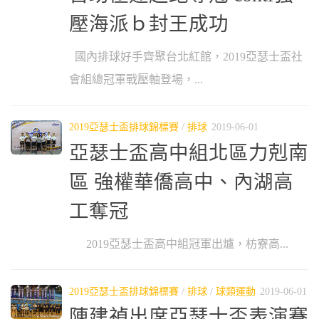
壓海派ｂ封王成功
國內排球好手齊聚台北紅館，2019亞瑟士盃社
會組總冠軍戰壓軸登場，...
2019亞瑟士盃排球錦標賽
/
排球
2019-06-01
亞瑟士盃高中組北區力剋南
區 強權華僑高中、內湖高
工奪冠
2019亞瑟士盃高中組冠軍出爐，枋寮高...
2019亞瑟士盃排球錦標賽
/
排球
/
球類運動
2019-06-01
陳建禎出席亞瑟士盃表演賽