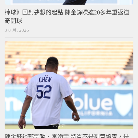
棒球》回到夢想的起點 陳金鋒睽違20多年重返道
奇開球
3 8 月, 2026
陳金鋒談鄭宗哲、李灝宇 特質不是刻意培養，是