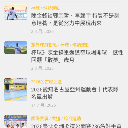
棒球
/
球類運動
陳金鋒談鄭宗哲、李灝宇 特質不是刻
意培養，是從努力中展現出來
2 8 月, 2026
旅外球員動態
/
棒球
/
球類運動
棒球》陳金鋒重返道奇球場開球 感性
回顧「敢夢」歲月
2 8 月, 2026
2026名古屋亞運
2026愛知名古屋亞州運動會｜代表隊
名單出爐
14 7 月, 2026
國際賽事
/
柔道
/
綜合運動
2026臺北亞洲柔道公開賽236名好手齊