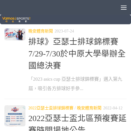
標籤：
亞瑟士盃
晚安體育新聞
2023-07-24
排球》亞瑟士排球錦標賽
7/29-7/30於中原大學舉辦全
國總決賽
「2023 asics cup 亞瑟士排球錦標賽」邁入第九
屆，吸引各方排球好手參...
2022亞瑟士盃排球錦標賽
/
晚安體育新聞
2022-04-12
2022亞瑟士盃北區預複賽延
賽時間場地公告