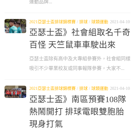
運動品牌...
2021亞瑟士盃排球錦標賽
/
排球
/
球類運動
2021-04-10
亞瑟士盃》社會組取名千奇
百怪 天竺鼠車車駛出來
亞瑟士盃除有高中及大專組參賽外，社會組同樣
吸引不少畢業校友或同事報隊參賽，大家不...
2021亞瑟士盃排球錦標賽
/
排球
/
球類運動
2021-04-10
亞瑟士盃》南區預賽108隊
熱鬧開打 排球電眼雙胞胎
現身打氣