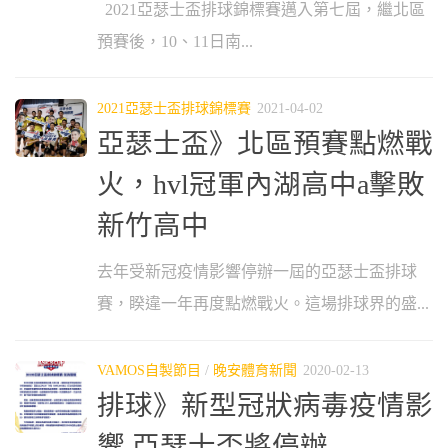
2021亞瑟士盃排球錦標賽邁入第七屆，繼北區
預賽後，10、11日南...
2021亞瑟士盃排球錦標賽
2021-04-02
亞瑟士盃》北區預賽點燃戰
火，hvl冠軍內湖高中a擊敗
新竹高中
去年受新冠疫情影響停辦一屆的亞瑟士盃排球
賽，睽違一年再度點燃戰火。這場排球界的盛...
VAMOS自製節目
/
晚安體育新聞
2020-02-13
排球》新型冠狀病毒疫情影
響 亞瑟士盃將停辦