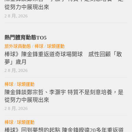
從努力中展現出來
2 8 月, 2026
熱門體育動態TO5
旅外球員動態
/
棒球
/
球類運動
棒球》陳金鋒重返道奇球場開球 感性回顧「敢
夢」歲月
2 8 月, 2026
棒球
/
球類運動
陳金鋒談鄭宗哲、李灝宇 特質不是刻意培養，是
從努力中展現出來
2 8 月, 2026
棒球
/
球類運動
棒球》回到夢想的起點 陳金鋒睽違20多年重返道