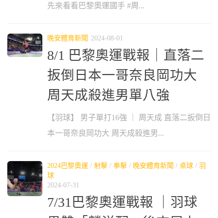
先來看看巴黎奧運國手 #周...
晚安體育新聞
2024-08-01
8/1 巴黎奧運戰報｜直落二
扳倒日本一哥奈良岡功大
周天成殺進男單八強
【羽球】 男子單打16強 ｜ 周天成 直落二扳倒日
本一哥奈良岡功大 周天成殺進男...
2024巴黎奧運
/
射擊
/
拳擊
/
晚安體育新聞
/
桌球
/
羽
球
2024-07-31
7/31巴黎奧運戰報 ｜羽球