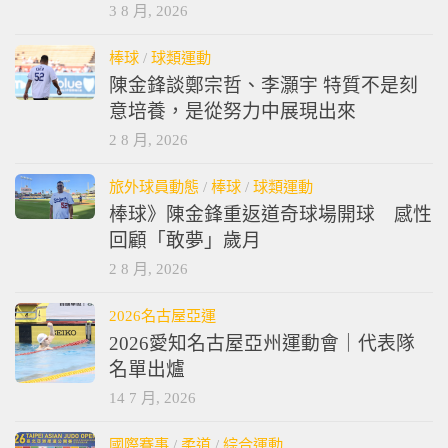
3 8 月, 2026
棒球
/
球類運動
陳金鋒談鄭宗哲、李灝宇 特質不是刻
意培養，是從努力中展現出來
2 8 月, 2026
旅外球員動態
/
棒球
/
球類運動
棒球》陳金鋒重返道奇球場開球 感性
回顧「敢夢」歲月
2 8 月, 2026
2026名古屋亞運
2026愛知名古屋亞州運動會｜代表隊
名單出爐
14 7 月, 2026
國際賽事
/
柔道
/
綜合運動