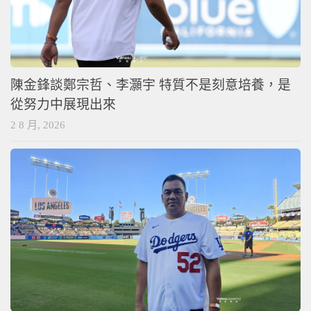
陳金鋒談鄭宗哲、李灝宇 特質不是刻意培養，是
從努力中展現出來
2 8 月, 2026