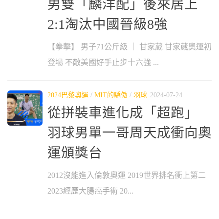
男雙「麟洋配」後來居上
2:1淘汰中國晉級8強
【拳擊】 男子71公斤級 ｜ 甘家葳 甘家葳奧運初
登場 不敵美國好手止步十六強 ...
2024巴黎奧運
/
MIT的驕傲
/
羽球
2024-07-24
從拼裝車進化成「超跑」
羽球男單一哥周天成衝向奧
運頒獎台
2012沒能進入倫敦奧運 2019世界排名衝上第二
2023經歷大腸癌手術 20...