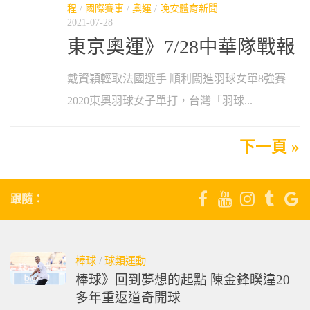
程
/
國際賽事
/
奧運
/
晚安體育新聞
2021-07-28
東京奧運》7/28中華隊戰報
戴資穎輕取法國選手 順利闖進羽球女單8強賽
2020東奧羽球女子單打，台灣「羽球...
下一頁 »
跟隨：
棒球
/
球類運動
棒球》回到夢想的起點 陳金鋒睽違20
多年重返道奇開球