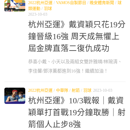
2022杭州亞運
/
VAMOS自製節目
/
晚安體育新聞
/
球
類運動
/
羽球
2023-10-03
杭州亞運》戴資穎只花19分
鐘晉級16強 周天成無懼上
屆金牌直落二復仇成功
恭喜小戴、小天以及兩組女雙許雅晴/林琬清、
李佳馨/鄧淳薫都進到16強！繼續加油！
2022杭州亞運
/
中華隊
/
射箭
/
羽球
2023-10-03
杭州亞運》10/3戰報｜戴資
穎單打首戰19分鐘取勝｜射
箭個人止步8強