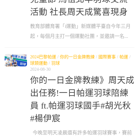
活動 社長周天成驚喜現身
教育部體育署「i運動」新媒體平臺自今年三月
起，每個月主打一個運動社團，並邀請一名...
2024巴黎帕運
/
你的一日金牌教練
/
國際賽事
/
帕運
/
球類運動
/
羽球
2024-08-30
你的一日金牌教練》周天成
出任務!一日帕運羽球陪練
員 ft.帕運羽球國手#胡光秋
#楊伊宸
今晚至明天凌晨還有許多帕運羽球賽事，賽前