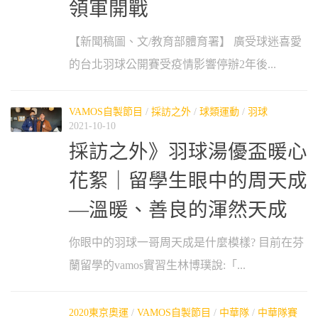
領軍開戰
【新聞稿圖、文/教育部體育署】 廣受球迷喜愛
的台北羽球公開賽受疫情影響停辦2年後...
VAMOS自製節目
/
採訪之外
/
球類運動
/
羽球
2021-10-10
採訪之外》羽球湯優盃暖心
花絮｜留學生眼中的周天成
—溫暖、善良的渾然天成
你眼中的羽球一哥周天成是什麼模樣? 目前在芬
蘭留學的vamos實習生林博璞說:「...
2020東京奧運
/
VAMOS自製節目
/
中華隊
/
中華隊賽