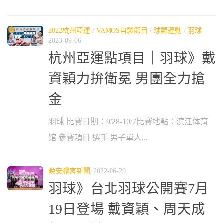
2022杭州亞運
/
VAMOS自製節目
/
球類運動
/
羽球
2023-09-06
杭州亞運點項目｜羽球》戴
資穎力拚衛冕 男團全力搶
金
羽球 比賽日期：9/28-10/7比賽地點：滨江体育
馆 參賽項目 選手 男子單人...
晚安體育新聞
2022-06-29
羽球》台北羽球公開賽7月
19日登場 戴資穎、周天成