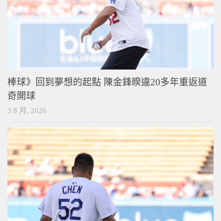
棒球》回到夢想的起點 陳金鋒睽違20多年重返道
奇開球
3 8 月, 2026