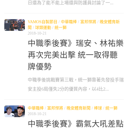
日還為了能不能上場還與防護員討論了一...
VAMOS自製節目
/
中華職棒
/
富邦悍將
/
晚安體育新
聞
/
球類運動
/
統一獅
2018-10-21
中職季後賽》瑞安、林祐樂
再次完美出擊 統一取得聽
牌優勢
中職季後挑戰賽第三戰，統一獅靠著先發投手瑞
安主投6局僅失2分的優質內容，以4比2...
中華職棒
/
富邦悍將
/
晚安體育新聞
/
棒球
/
統一獅
2018-10-21
中職季後賽》霸氣大吼差點