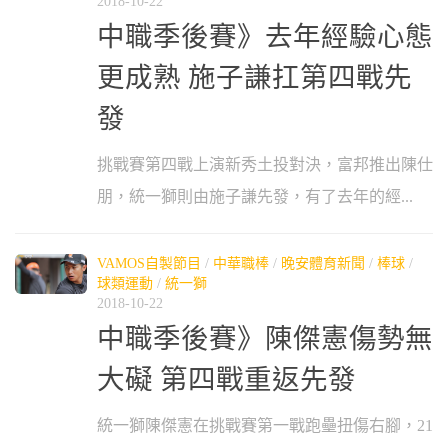
2018-10-22
中職季後賽》去年經驗心態
更成熟 施子謙扛第四戰先
發
挑戰賽第四戰上演新秀土投對決，富邦推出陳仕
朋，統一獅則由施子謙先發，有了去年的經...
VAMOS自製節目
/
中華職棒
/
晚安體育新聞
/
棒球
/
球類運動
/
統一獅
2018-10-22
中職季後賽》陳傑憲傷勢無
大礙 第四戰重返先發
統一獅陳傑憲在挑戰賽第一戰跑壘扭傷右腳，21