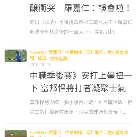
釀衝突 羅嘉仁：誤會啦！
昨日（20號）季後挑戰賽第二戰八局下，羅嘉仁
解決郭阜林之後的一聲大吼， 差點引起...
VAMOS自製節目
/
中華職棒
/
富邦悍將
/
晚安體育新
聞
/
棒球
/
球類運動
2018-10-20
中職季後賽》安打上壘扭一
下 富邦悍將打者凝聚士氣
富邦悍將與統一獅季後賽之戰，雖首戰落敗，但
第二戰打線有效串連，眼尖的球迷也發現，...
VAMOS自製節目
/
中華職棒
/
富邦悍將
/
晚安體育新