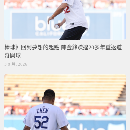
棒球》回到夢想的起點 陳金鋒睽違20多年重返道
奇開球
3 8 月, 2026