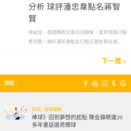
分析 球評潘忠韋點名蔣智
賢
林益全、高國輝兩位傷兵回歸後，富邦悍將打線
更完整，喇叭潘忠韋點名打點王蔣智賢扮演...
下一頁 »
跟隨：
棒球
/
球類運動
棒球》回到夢想的起點 陳金鋒睽違20
多年重返道奇開球