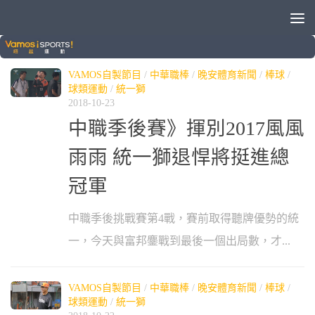
標籤：
季後挑戰賽
VAMOS自製節目
/
中華職棒
/
晚安體育新聞
/
棒球
/
球類運動
/
統一獅
2018-10-23
中職季後賽》揮別2017風風
雨雨 統一獅退悍將挺進總
冠軍
中職季後挑戰賽第4戰，賽前取得聽牌優勢的統
一，今天與富邦鏖戰到最後一個出局數，才...
VAMOS自製節目
/
中華職棒
/
晚安體育新聞
/
棒球
/
球類運動
/
統一獅