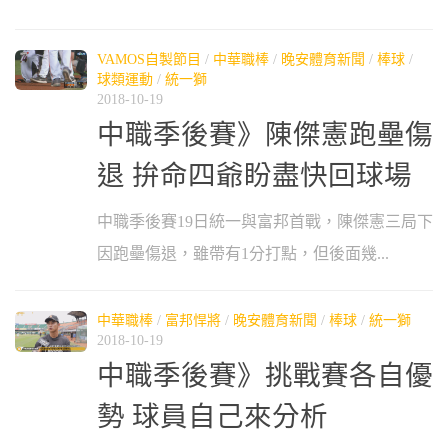
VAMOS自製節目
/
中華職棒
/
晚安體育新聞
/
棒球
/
球類運動
/
統一獅
2018-10-19
中職季後賽》陳傑憲跑壘傷
退 拚命四爺盼盡快回球場
中職季後賽19日統一與富邦首戰，陳傑憲三局下
因跑壘傷退，雖帶有1分打點，但後面幾...
中華職棒
/
富邦悍將
/
晚安體育新聞
/
棒球
/
統一獅
2018-10-19
中職季後賽》挑戰賽各自優
勢 球員自己來分析