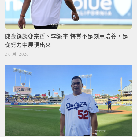
陳金鋒談鄭宗哲、李灝宇 特質不是刻意培養，是
從努力中展現出來
2 8 月, 2026