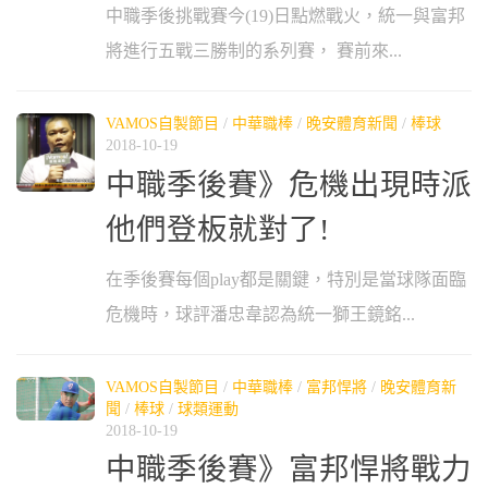
中職季後挑戰賽今(19)日點燃戰火，統一與富邦
將進行五戰三勝制的系列賽， 賽前來...
VAMOS自製節目
/
中華職棒
/
晚安體育新聞
/
棒球
2018-10-19
中職季後賽》危機出現時派
他們登板就對了!
在季後賽每個play都是關鍵，特別是當球隊面臨
危機時，球評潘忠韋認為統一獅王鏡銘...
VAMOS自製節目
/
中華職棒
/
富邦悍將
/
晚安體育新
聞
/
棒球
/
球類運動
2018-10-19
中職季後賽》富邦悍將戰力