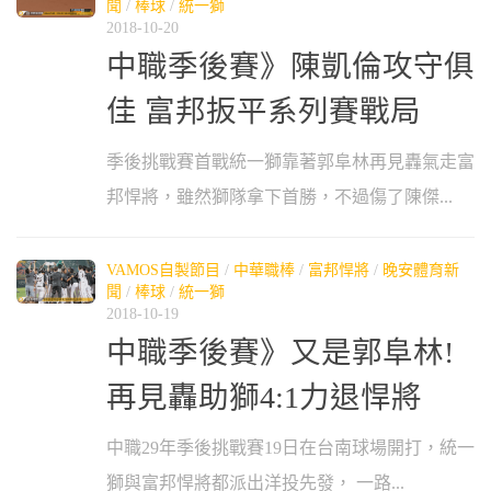
聞
/
棒球
/
統一獅
2018-10-20
中職季後賽》陳凱倫攻守俱
佳 富邦扳平系列賽戰局
季後挑戰賽首戰統一獅靠著郭阜林再見轟氣走富
邦悍將，雖然獅隊拿下首勝，不過傷了陳傑...
VAMOS自製節目
/
中華職棒
/
富邦悍將
/
晚安體育新
聞
/
棒球
/
統一獅
2018-10-19
中職季後賽》又是郭阜林!
再見轟助獅4:1力退悍將
中職29年季後挑戰賽19日在台南球場開打，統一
獅與富邦悍將都派出洋投先發， 一路...