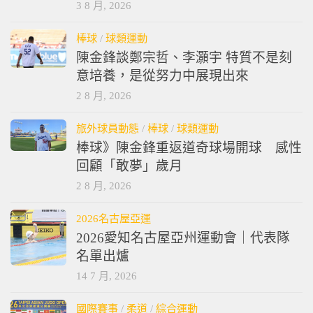
3 8 月, 2026
棒球
/
球類運動
陳金鋒談鄭宗哲、李灝宇 特質不是刻
意培養，是從努力中展現出來
2 8 月, 2026
旅外球員動態
/
棒球
/
球類運動
棒球》陳金鋒重返道奇球場開球 感性
回顧「敢夢」歲月
2 8 月, 2026
2026名古屋亞運
2026愛知名古屋亞州運動會｜代表隊
名單出爐
14 7 月, 2026
國際賽事
/
柔道
/
綜合運動