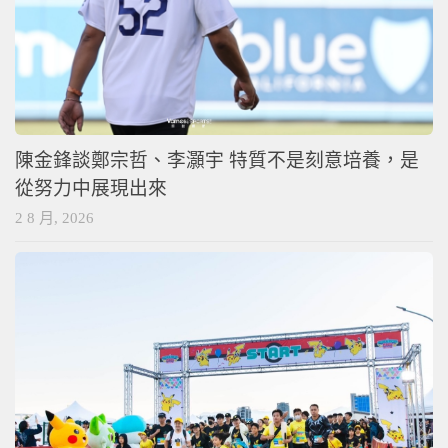
陳金鋒談鄭宗哲、李灝宇 特質不是刻意培養，是
從努力中展現出來
2 8 月, 2026