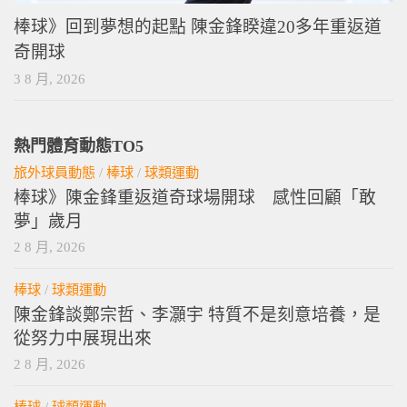
棒球》回到夢想的起點 陳金鋒睽違20多年重返道
奇開球
3 8 月, 2026
熱門體育動態TO5
旅外球員動態
/
棒球
/
球類運動
棒球》陳金鋒重返道奇球場開球 感性回顧「敢
夢」歲月
2 8 月, 2026
棒球
/
球類運動
陳金鋒談鄭宗哲、李灝宇 特質不是刻意培養，是
從努力中展現出來
2 8 月, 2026
棒球
/
球類運動