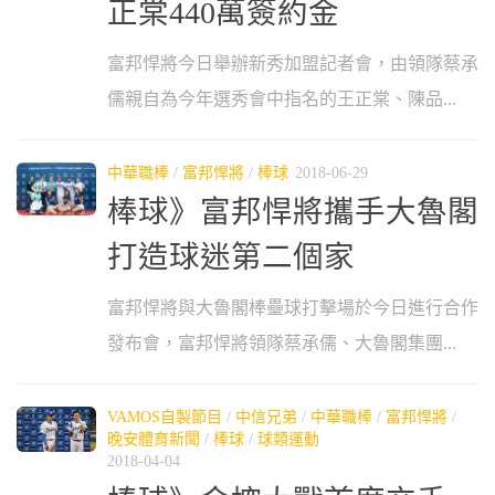
正棠440萬簽約金
富邦悍將今日舉辦新秀加盟記者會，由領隊蔡承
儒親自為今年選秀會中指名的王正棠、陳品...
中華職棒
/
富邦悍將
/
棒球
2018-06-29
棒球》富邦悍將攜手大魯閣
打造球迷第二個家
富邦悍將與大魯閣棒壘球打擊場於今日進行合作
發布會，富邦悍將領隊蔡承儒、大魯閣集團...
VAMOS自製節目
/
中信兄弟
/
中華職棒
/
富邦悍將
/
晚安體育新聞
/
棒球
/
球類運動
2018-04-04