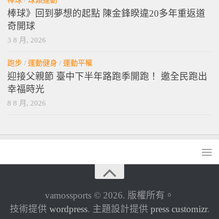
棒球》回到夢想的起點 陳金鋒睽違20多年重返道
奇開球
3 8 月, 2026
跑步
/
運動健身
/
運動平權
迎接父親節 臺中下半年路跑季開跑！ 邀全民跑出
幸福時光
8 8 月, 2026
vamossports © 2026. 版權所有。
技術提供
wordpress
. 主題設計提供
press customizr
.