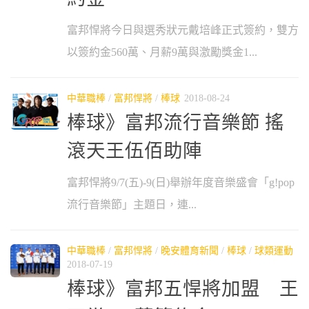
富邦悍將今日與選秀狀元戴培峰正式簽約，雙方
以簽約金560萬、月薪9萬與激勵獎金1...
中華職棒
/
富邦悍將
/
棒球
2018-08-24
棒球》富邦流行音樂節 搖
滾天王伍佰助陣
富邦悍將9/7(五)-9(日)舉辦年度音樂盛會「g!pop
流行音樂節」主題日，連...
中華職棒
/
富邦悍將
/
晚安體育新聞
/
棒球
/
球類運動
2018-07-19
棒球》富邦五悍將加盟 王