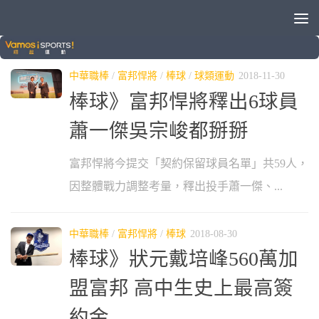
標籤：
悍將
中華職棒
/
富邦悍將
/
棒球
/
球類運動
2018-11-30
棒球》富邦悍將釋出6球員
蕭一傑吳宗峻都掰掰
富邦悍將今提交「契約保留球員名單」共59人，
因整體戰力調整考量，釋出投手蕭一傑、...
中華職棒
/
富邦悍將
/
棒球
2018-08-30
棒球》狀元戴培峰560萬加
盟富邦 高中生史上最高簽
約金