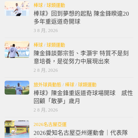
棒球
/
球類運動
棒球》回到夢想的起點 陳金鋒睽違20
多年重返道奇開球
3 8 月, 2026
棒球
/
球類運動
陳金鋒談鄭宗哲、李灝宇 特質不是刻
意培養，是從努力中展現出來
2 8 月, 2026
旅外球員動態
/
棒球
/
球類運動
棒球》陳金鋒重返道奇球場開球 感性
回顧「敢夢」歲月
2 8 月, 2026
2026名古屋亞運
2026愛知名古屋亞州運動會｜代表隊