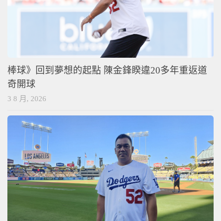
棒球》回到夢想的起點 陳金鋒睽違20多年重返道
奇開球
3 8 月, 2026