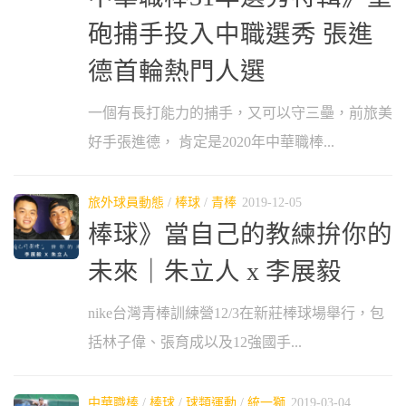
砲捕手投入中職選秀 張進
德首輪熱門人選
一個有長打能力的捕手，又可以守三壘，前旅美
好手張進德， 肯定是2020年中華職棒...
旅外球員動態
/
棒球
/
青棒
2019-12-05
棒球》當自己的教練拚你的
未來｜朱立人 x 李展毅
nike台灣青棒訓練營12/3在新莊棒球場舉行，包
括林子偉、張育成以及12強國手...
中華職棒
/
棒球
/
球類運動
/
統一獅
2019-03-04