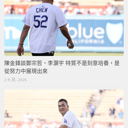
陳金鋒談鄭宗哲、李灝宇 特質不是刻意培養，是
從努力中展現出來
2 8 月, 2026