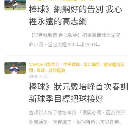
棒球》綱綱好的告別 我心
裡永遠的高志綱
【記者蘇新博/台北報導】把臺灣棒球比喻成一
條小河，當它流經2001年和2003年...
VAMOS自製節目
/
中華職棒
/
富邦悍將
/
晚安體育新
聞
/
棒球
/
球類運動
2019-01-15
棒球》狀元戴培峰首次春訓
新球季目標把球接好
富邦新人捕手戴培峰說:「很開心啊，因為終於
要開始第一次春訓了，很期待自己可以在春...