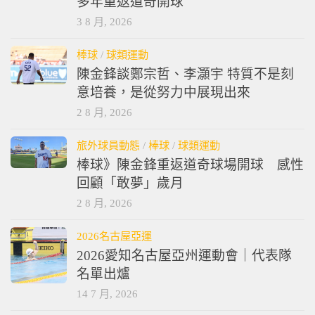
多年重返道奇開球
3 8 月, 2026
棒球
/
球類運動
陳金鋒談鄭宗哲、李灝宇 特質不是刻
意培養，是從努力中展現出來
2 8 月, 2026
旅外球員動態
/
棒球
/
球類運動
棒球》陳金鋒重返道奇球場開球 感性
回顧「敢夢」歲月
2 8 月, 2026
2026名古屋亞運
2026愛知名古屋亞州運動會｜代表隊
名單出爐
14 7 月, 2026