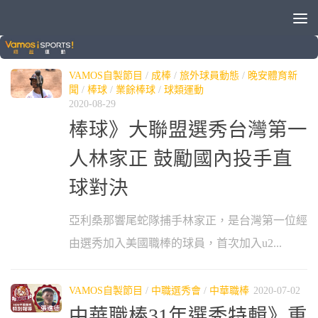
標籤：
捕手
VAMOS自製節目
/
成棒
/
旅外球員動態
/
晚安體育新
聞
/
棒球
/
業餘棒球
/
球類運動
2020-08-29
棒球》大聯盟選秀台灣第一
人林家正 鼓勵國內投手直
球對決
亞利桑那響尾蛇隊捕手林家正，是台灣第一位經
由選秀加入美國職棒的球員，首次加入u2...
VAMOS自製節目
/
中職選秀會
/
中華職棒
2020-07-02
中華職棒31年選秀特輯》重