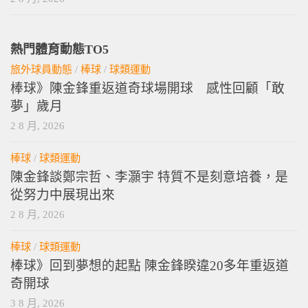
熱門體育動態TO5
旅外球員動態
/
棒球
/
球類運動
棒球》陳金鋒重返道奇球場開球 感性回顧「敢
夢」歲月
2 8 月, 2026
棒球
/
球類運動
陳金鋒談鄭宗哲、李灝宇 特質不是刻意培養，是
從努力中展現出來
2 8 月, 2026
棒球
/
球類運動
棒球》回到夢想的起點 陳金鋒睽違20多年重返道
奇開球
3 8 月, 2026