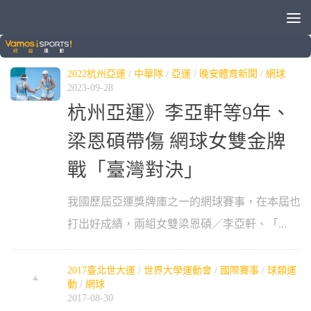
標籤：
李亞軒
2022杭州亞運
/
中華隊
/
亞運
/
晚安體育新聞
/
網球
2023-09-28
杭州亞運》李亞軒等9年、
梁恩碩帶傷 網球女雙金牌
戰「臺灣對決」
我國歷屆亞運獎牌庫之一的網球賽事，在本屆也
打出好成績，兩組女雙梁恩碩／李亞軒、「...
2017臺北世大運
/
世界大學運動會
/
國際賽事
/
球類運
動
/
網球
2017-08-30