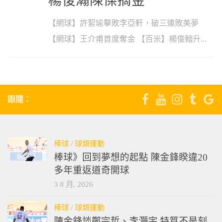
楊俊瀚陳傑摘金
【網球】許絜瑜擊敗李亞軒，破三連敗美夢
【網球】王介甫首度奪金 【百米】楊俊翰升...
跟隨：
棒球
/
球類運動
棒球》回到夢想的起點 陳金鋒睽違20
多年重返道奇開球
3 8 月, 2026
棒球
/
球類運動
陳金鋒談鄭宗哲、李灝宇 特質不是刻