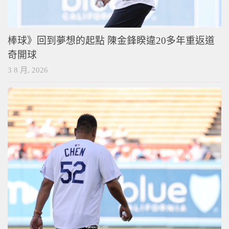
棒球》回到夢想的起點 陳金鋒睽違20多年重返道
奇開球
3 8 月, 2026