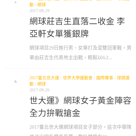
動
/
網球
2017-08-29
網球莊吉生直落二收金 李
亞軒女單獲銀牌
網球項目29日進行男、女單打及混雙冠軍戰，男
單由莊吉生代表地主出戰，輕鬆以6:2...
2017臺北世大運
/
世界大學運動會
/
國際賽事
/
球類運
動
/
網球
2017-08-26
世大運》網球女子黃金陣容
全力拚戰搶金
2017臺北世大運網球項目女子部分，這次中華隊