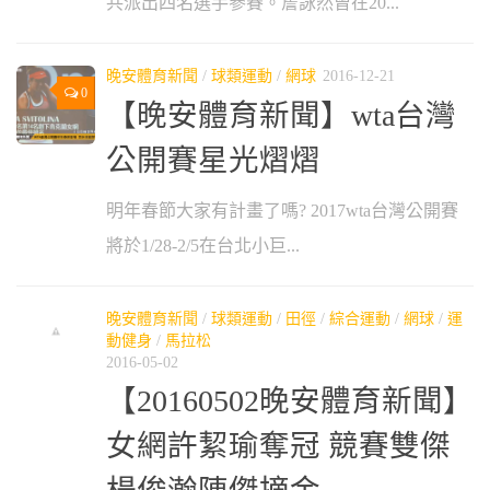
共派出四名選手參賽。詹詠然曾在20...
晚安體育新聞
/
球類運動
/
網球
2016-12-21
0
【晚安體育新聞】wta台灣
公開賽星光熠熠
明年春節大家有計畫了嗎? 2017wta台灣公開賽
將於1/28-2/5在台北小巨...
晚安體育新聞
/
球類運動
/
田徑
/
綜合運動
/
網球
/
運
動健身
/
馬拉松
2016-05-02
【20160502晚安體育新聞】
女網許絜瑜奪冠 競賽雙傑