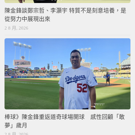
陳金鋒談鄭宗哲、李灝宇 特質不是刻意培養，是
從努力中展現出來
2 8 月, 2026
棒球》陳金鋒重返道奇球場開球 感性回顧「敢
夢」歲月
2 8 月, 2026