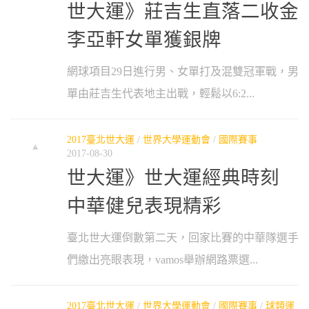
世大運》莊吉生直落二收金
李亞軒女單獲銀牌
網球項目29日進行男、女單打及混雙冠軍戰，男
單由莊吉生代表地主出戰，輕鬆以6:2...
2017臺北世大運
/
世界大學運動會
/
國際賽事
2017-08-30
世大運》世大運經典時刻
中華健兒表現精彩
臺北世大運倒數第二天，回家比賽的中華隊選手
們繳出亮眼表現，vamos舉辦網路票選...
2017臺北世大運
/
世界大學運動會
/
國際賽事
/
球類運