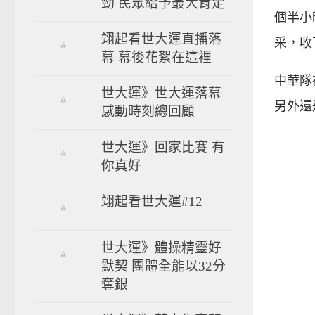
勁 民眾給予最大肯定
個半小
翊起看世大運直播落
采，收
幕 幕後花絮在這裡
中華隊
世大運》世大運落幕
另外還
感動時刻總回顧
世大運》回家比賽 有
你真好
翊起看世大運#12
世大運》體操精靈好
默契 團體全能以32分
奪銀