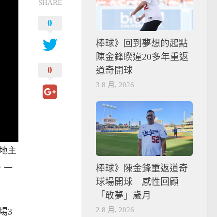
SHARE
0
棒球》回到夢想的起點
陳金鋒睽違20多年重返
0
道奇開球
3 8 月, 2026
地主
棒球》陳金鋒重返道奇
，一
球場開球 感性回顧
「敢夢」歲月
2 8 月, 2026
場3