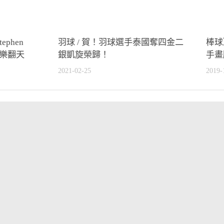
phen
羽球 / 賀！羽球選手泰國奪四金二
棒球
迷樂翻天
銀凱旋榮歸！
手畫
2021-02-25
2019-
2022杭州亞運
他的運動故事
球類運動
綜合
r
.