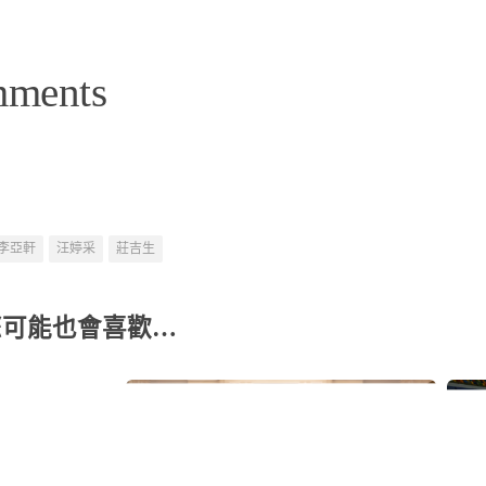
mments
李亞軒
汪婷采
莊吉生
您可能也會喜歡…