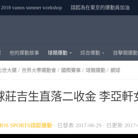
2018 vamos summer workshop
翊起為在東京的運動員加油
運
他的運動故事
球類運動
綜合運動
技擊類運動
/
/
/
/
臺北世大運
世界大學運動會
國際賽事
球類運動
網球
球莊吉生直落二收金 李亞軒
MOS SPORTS翊起運動
· 已發表
2017-08-29
· 已更新
2017-