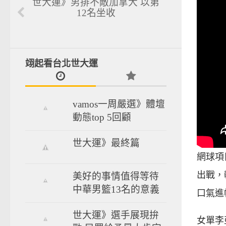
世大運》男排不敵加拿大 以第
12名坐收
翊起看台北世大運
vamos一周嚴選》體壇
動態top 5回顧
世大運》最終篇
網球項
出戰，
美好的事情值得等待
中華男籃13名的意義
口氣進
世大運》選手展現拚
女單李