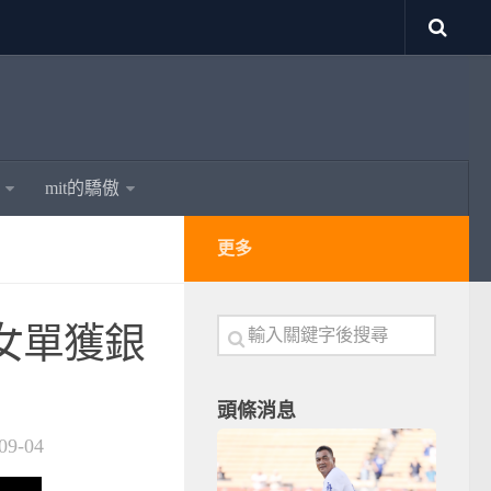
mit的驕傲
更多
女單獲銀
頭條消息
09-04