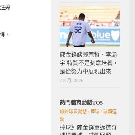
給汪婷
牌，
陳金鋒談鄭宗哲、李灝
宇 特質不是刻意培養，
是從努力中展現出來
2 8 月, 2026
熱門體育動態TO5
旅外球員動態
/
棒球
/
球類運
動
棒球》陳金鋒重返道奇