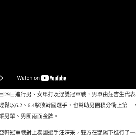
目29日進行男、女單打及混雙冠軍戰，男單由莊吉生代表
輕鬆以6:2、6:4擊敗韓國選手，也幫助男團積分衝上第一
帳男單、男團兩面金牌。
亞軒冠軍戰對上泰國選手汪婷采，雙方在艷陽下進行了一