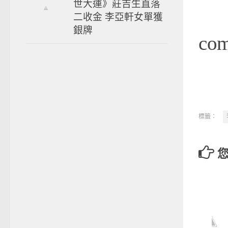
世大運》莊吉生直落
二收金 李亞軒女單獲
銀牌
co
標籤：