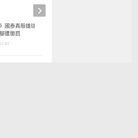
》國泰真殷雄球迷會 陳偉殷比
杭州亞運點項目｜棒球》
腳遭懲罰
業餘大集合 菁英齊聚目
12-01
2023-09-26
運動
技擊類運動
mit的驕傲