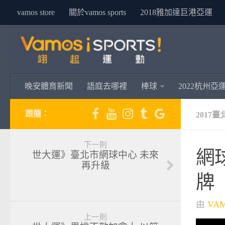
vamos store
關於vamos sports
2018雅加達巨港亞運
晚安體育新聞
語庭去哪裡
棒球
2022杭州亞
跟隨：
2017
下一則
網
世大運》臺北市網球中心 未來
再升級
牌
由
VA
上一則