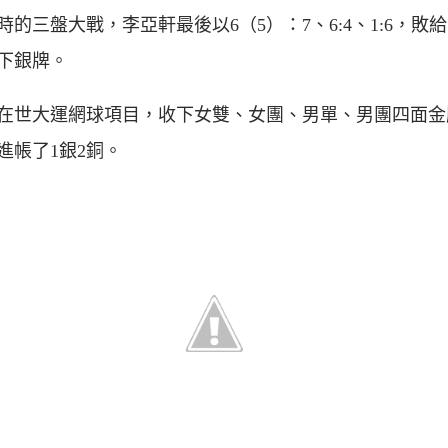
時的三盤大戰，李亞軒最後以6（5）：7、6:4、1:6，敗
下銀牌。
在世大運網球項目，收下女雙、女團、男單、男團四面金
進帳了1銀2銅。