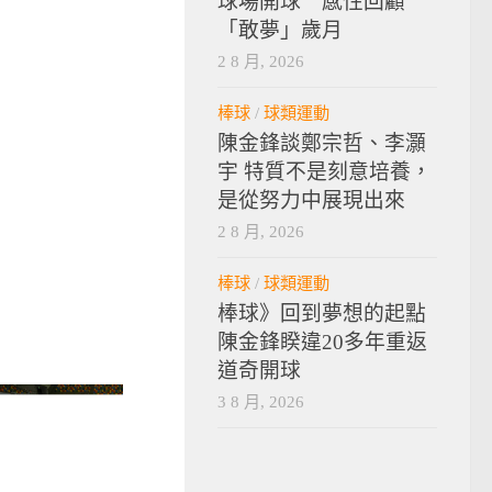
球場開球 感性回顧
「敢夢」歲月
2 8 月, 2026
棒球
/
球類運動
陳金鋒談鄭宗哲、李灝
宇 特質不是刻意培養，
是從努力中展現出來
2 8 月, 2026
棒球
/
球類運動
棒球》回到夢想的起點
陳金鋒睽違20多年重返
道奇開球
3 8 月, 2026