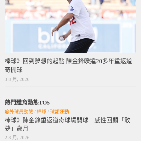
棒球》回到夢想的起點 陳金鋒睽違20多年重返道
奇開球
3 8 月, 2026
熱門體育動態TO5
旅外球員動態
/
棒球
/
球類運動
棒球》陳金鋒重返道奇球場開球 感性回顧「敢
夢」歲月
2 8 月, 2026