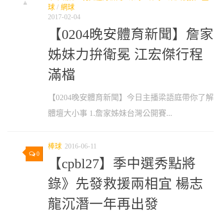
球
/
網球
2017-02-04
【0204晚安體育新聞】詹家
姊妹力拚衛冕 江宏傑行程
滿檔
【0204晚安體育新聞】今日主播梁語庭帶你了解
體壇大小事 1.詹家姊妹台灣公開賽...
棒球
2016-06-11
0
【cpbl27】季中選秀點將
錄》先發救援兩相宜 楊志
龍沉潛一年再出發