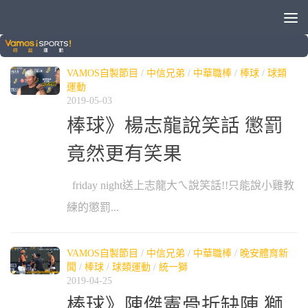
標籤：
楊志龍
VAMOS自製節目
/
中信兄弟
/
中華職棒
/
棒球
/
球類
運動
2019-05-03
棒球》楊志龍說笑話 懲罰
竟然更有笑果
friday night送上志龍大ㄟ說笑話!!只能說小雞教
練的懲罰...
VAMOS自製節目
/
中信兄弟
/
中華職棒
/
晚安體育新
聞
/
棒球
/
球類運動
/
統一獅
2019-04-25
棒球》陳傑憲骨折缺陣 獅