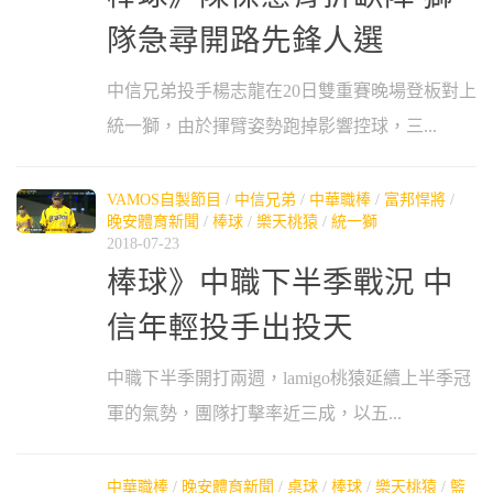
隊急尋開路先鋒人選
中信兄弟投手楊志龍在20日雙重賽晚場登板對上
統一獅，由於揮臂姿勢跑掉影響控球，三...
VAMOS自製節目
/
中信兄弟
/
中華職棒
/
富邦悍將
/
晚安體育新聞
/
棒球
/
樂天桃猿
/
統一獅
2018-07-23
棒球》中職下半季戰況 中
信年輕投手出投天
中職下半季開打兩週，lamigo桃猿延續上半季冠
軍的氣勢，團隊打擊率近三成，以五...
中華職棒
/
晚安體育新聞
/
桌球
/
棒球
/
樂天桃猿
/
籃