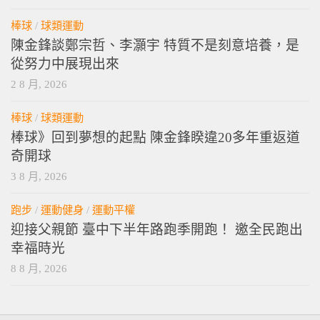
棒球
/
球類運動
陳金鋒談鄭宗哲、李灝宇 特質不是刻意培養，是
從努力中展現出來
2 8 月, 2026
棒球
/
球類運動
棒球》回到夢想的起點 陳金鋒睽違20多年重返道
奇開球
3 8 月, 2026
跑步
/
運動健身
/
運動平權
迎接父親節 臺中下半年路跑季開跑！ 邀全民跑出
幸福時光
8 8 月, 2026