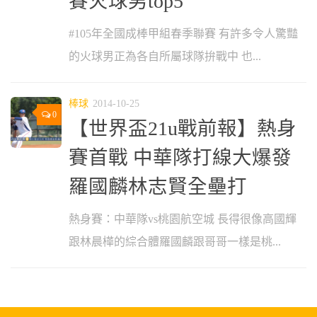
賽火球男top5
#105年全國成棒甲組春季聯賽 有許多令人驚豔
的火球男正為各自所屬球隊拚戰中 也...
棒球
2014-10-25
0
【世界盃21u戰前報】熱身
賽首戰 中華隊打線大爆發
羅國麟林志賢全壘打
熱身賽：中華隊vs桃園航空城 長得很像高國輝
跟林晨樺的綜合體羅國麟跟哥哥一樣是桃...