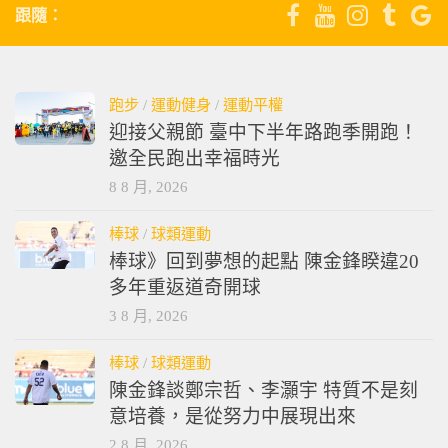
跟隨：
跑步
/
運動健身
/
運動平權
迎接父親節 臺中下半年路跑季開跑！
邀全民跑出幸福時光
8 8 月, 2026
棒球
/
球類運動
棒球》回到夢想的起點 陳金鋒睽違20
多年重返道奇開球
3 8 月, 2026
棒球
/
球類運動
陳金鋒談鄭宗哲、李灝宇 特質不是刻
意培養，是從努力中展現出來
2 8 月, 2026