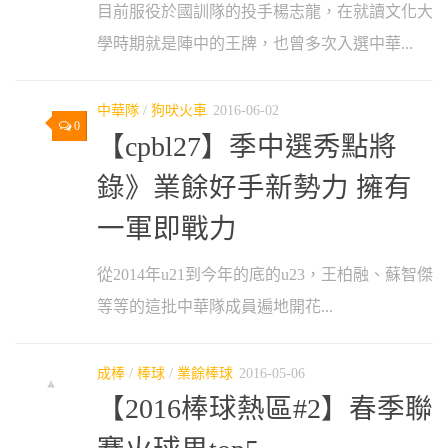
目前服役於國訓隊的投手楊志龍，在就讀文化大
學時期就是陣中的王牌，也曾多次入選中華...
中華隊
/
狗吠火車
2016-06-02
0
【cpbl27】季中選秀點將
錄》業餘好手新勢力 擁有
一軍即戰力
從2014年u21到今年的底的u23，王柏融、蘇智傑
等等的這批中華隊成員遍地開花...
成棒
/
棒球
/
業餘棒球
2016-05-06
【2016棒球熱區#2】春季聯