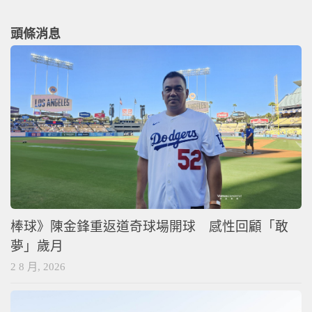
頭條消息
棒球》陳金鋒重返道奇球場開球 感性回顧「敢
夢」歲月
2 8 月, 2026