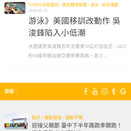
VAMOS自製節目
/
晚安體育新聞
/
游泳
/
綜合運動
2018-05-18
游泳》美國移訓改動作 吳
浚鋒陷入小低潮
水道速男吳浚鋒去年全運會50公尺自由式，以22
秒69達到雅加達亞運參賽資格。為了...
跟隨：
跑步
/
運動健身
/
運動平權
迎接父親節 臺中下半年路跑季開跑！