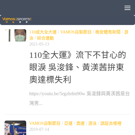
標籤：
水道速男
110成大全大運
/
VAMOS自製節目
/
晚安體育新聞
/
游
泳
/
綜合運動
2021-05-13
110全大運》流下不甘心的
眼淚 吳浚鋒、黃渼茜拚東
奧達標失利
https://youtu.be/5rgzhrlm90w 吳浚鋒與黃渼茜是台
灣男...
VAMOS自製節目
/
亞運
/
奧運
/
游泳
/
語庭去哪裡
2019-07-14