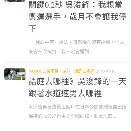
關鍵0.2秒 吳浚鋒：我想當
奧運選手，歲月不會讓我停
下
「我心中有一想法，雖然現在沒有達到，但未
來會一次補齊，我一定會達到...
VAMOS自製節目
/
游泳
/
語庭去哪裡
2019-07-12
語庭去哪裡》吳浚鋒的一天
跟著水道速男去哪裡
水道速男吳浚鋒上個月在日本公開賽刷新自己所
保持的50公尺自由式全國紀錄，跟著語庭...