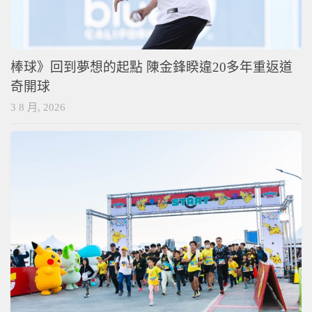
棒球》回到夢想的起點 陳金鋒睽違20多年重返道
奇開球
3 8 月, 2026