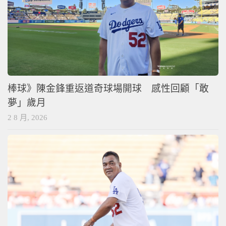
棒球》陳金鋒重返道奇球場開球 感性回顧「敢
夢」歲月
2 8 月, 2026