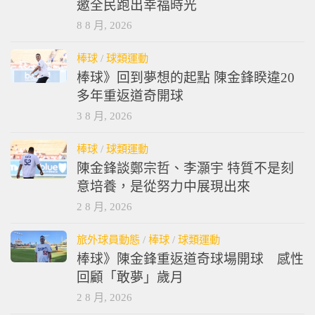
邀全民跑出幸福時光
8 8 月, 2026
棒球
/
球類運動
棒球》回到夢想的起點 陳金鋒睽違20
多年重返道奇開球
3 8 月, 2026
棒球
/
球類運動
陳金鋒談鄭宗哲、李灝宇 特質不是刻
意培養，是從努力中展現出來
2 8 月, 2026
旅外球員動態
/
棒球
/
球類運動
棒球》陳金鋒重返道奇球場開球 感性
回顧「敢夢」歲月
2 8 月, 2026