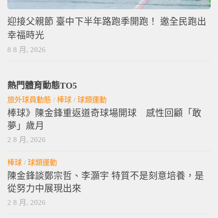
迎接父親節 臺中下半年路跑季開跑！ 邀全民跑出
幸福時光
8 8 月, 2026
熱門體育動態TO5
旅外球員動態
/
棒球
/
球類運動
棒球》陳金鋒重返道奇球場開球 感性回顧「敢
夢」歲月
2 8 月, 2026
棒球
/
球類運動
陳金鋒談鄭宗哲、李灝宇 特質不是刻意培養，是
從努力中展現出來
2 8 月, 2026