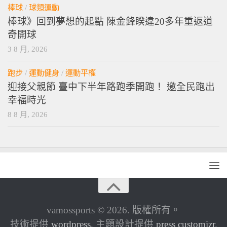
棒球
/
球類運動
棒球》回到夢想的起點 陳金鋒睽違20多年重返道
奇開球
3 8 月, 2026
跑步
/
運動健身
/
運動平權
迎接父親節 臺中下半年路跑季開跑！ 邀全民跑出
幸福時光
8 8 月, 2026
vamossports © 2026. 版權所有。
技術提供
wordpress
. 主題設計提供
press customizr
.