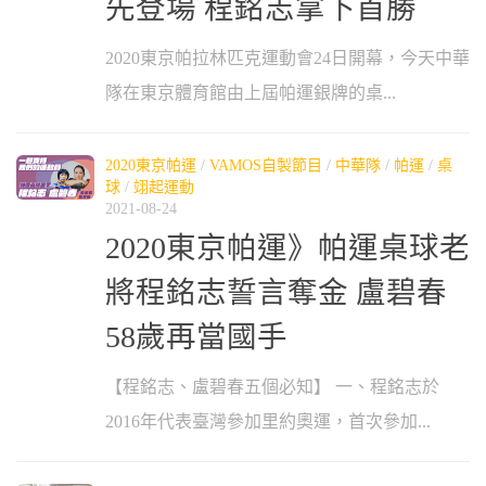
先登場 程銘志拿下首勝
2020東京帕拉林匹克運動會24日開幕，今天中華
隊在東京體育館由上屆帕運銀牌的桌...
2020東京帕運
/
VAMOS自製節目
/
中華隊
/
帕運
/
桌
球
/
翊起運動
2021-08-24
2020東京帕運》帕運桌球老
將程銘志誓言奪金 盧碧春
58歲再當國手
【程銘志、盧碧春五個必知】 一、程銘志於
2016年代表臺灣參加里約奧運，首次參加...