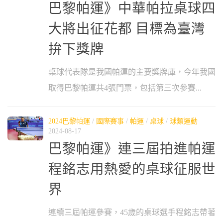
巴黎帕運》中華帕拉桌球四
大將出征花都 目標為臺灣
拚下獎牌
桌球代表隊是我國帕運的主要獎牌庫，今年我國
取得巴黎帕運共4張門票，包括第三次參賽...
2024巴黎帕運
/
國際賽事
/
帕運
/
桌球
/
球類運動
2024-08-17
巴黎帕運》連三屆拍進帕運
程銘志用熱愛的桌球征服世
界
連續三屆帕運參賽，45歲的桌球選手程銘志帶著