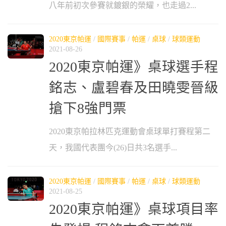
八年前初次參賽就鍍銀的榮耀，也走過2...
2020東京帕運
/
國際賽事
/
帕運
/
桌球
/
球類運動
2021-08-26
2020東京帕運》桌球選手程
銘志、盧碧春及田曉雯晉級
搶下8強門票
2020東京帕拉林匹克運動會桌球單打賽程第二
天，我國代表團今(26)日共3名選手...
2020東京帕運
/
國際賽事
/
帕運
/
桌球
/
球類運動
2021-08-25
2020東京帕運》桌球項目率