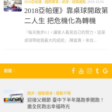
2018亞帕運
/
國際賽事
/
桌球
/
球類運動
2018-10-04
2018亞帕運》靠桌球開啟第
二人生 把危機化為轉機
『每天進步0.1，讓家人看見自己的努力，這是
桌球帶給我最大的成就』-陳富貴，來自...
跟隨：
跑步
/
運動健身
/
運動平權
迎接父親節 臺中下半年路跑季開跑！
邀全民跑出幸福時光