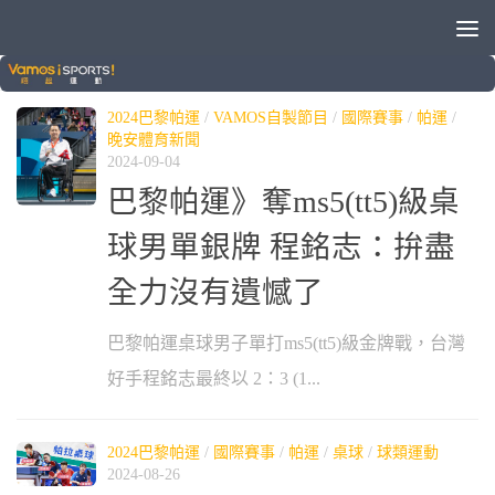
標籤：
程銘志
2024巴黎帕運
/
VAMOS自製節目
/
國際賽事
/
帕運
/
晚安體育新聞
2024-09-04
巴黎帕運》奪ms5(tt5)級桌
球男單銀牌 程銘志：拚盡
全力沒有遺憾了
巴黎帕運桌球男子單打ms5(tt5)級金牌戰，台灣
好手程銘志最終以 2：3 (1...
2024巴黎帕運
/
國際賽事
/
帕運
/
桌球
/
球類運動
2024-08-26