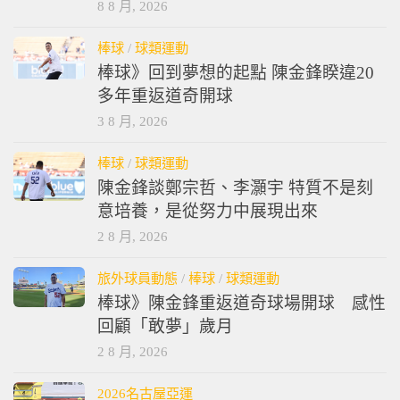
8 8 月, 2026
棒球
/
球類運動
棒球》回到夢想的起點 陳金鋒睽違20
多年重返道奇開球
3 8 月, 2026
棒球
/
球類運動
陳金鋒談鄭宗哲、李灝宇 特質不是刻
意培養，是從努力中展現出來
2 8 月, 2026
旅外球員動態
/
棒球
/
球類運動
棒球》陳金鋒重返道奇球場開球 感性
回顧「敢夢」歲月
2 8 月, 2026
2026名古屋亞運