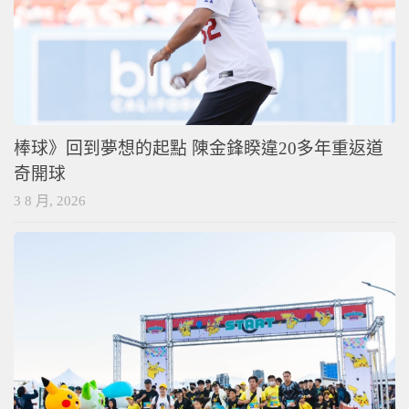
棒球》回到夢想的起點 陳金鋒睽違20多年重返道
奇開球
3 8 月, 2026