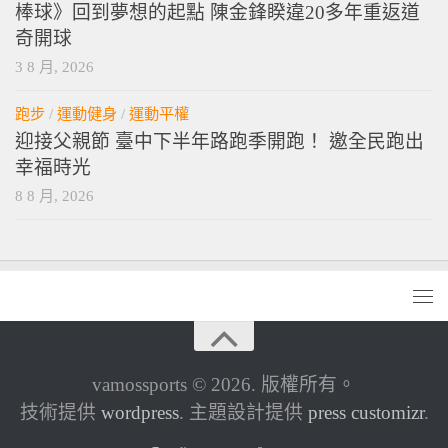
棒球》回到夢想的起點 陳金鋒睽違20多年重返道
奇開球
3 8 月, 2026
跑步
/
運動健身
/
運動平權
迎接父親節 臺中下半年路跑季開跑！ 邀全民跑出
幸福時光
8 8 月, 2026
vamossports © 2026. 版權所有。
技術提供
wordpress
. 主題設計提供
press customizr
.