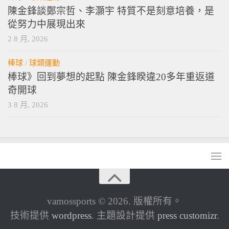
陳金鋒談鄭宗哲、李灝宇 特質不是刻意培養，是
從努力中展現出來
2 8 月, 2026
棒球
/
球類運動
棒球》回到夢想的起點 陳金鋒睽違20多年重返道
奇開球
3 8 月, 2026
vamossports © 2026. 版權所有。
技術提供
wordpress
. 主題設計提供
press customizr
.