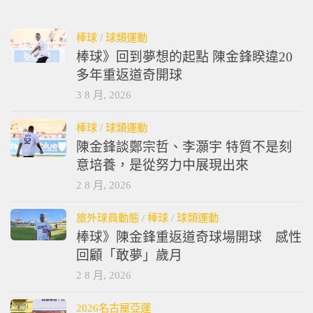
棒球
/
球類運動
棒球》回到夢想的起點 陳金鋒睽違20
多年重返道奇開球
3 8 月, 2026
棒球
/
球類運動
陳金鋒談鄭宗哲、李灝宇 特質不是刻
意培養，是從努力中展現出來
2 8 月, 2026
旅外球員動態
/
棒球
/
球類運動
棒球》陳金鋒重返道奇球場開球 感性
回顧「敢夢」歲月
2 8 月, 2026
2026名古屋亞運