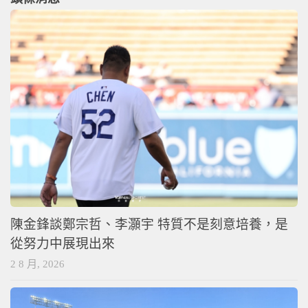
陳金鋒談鄭宗哲、李灝宇 特質不是刻意培養，是
從努力中展現出來
2 8 月, 2026