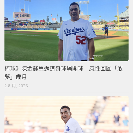
棒球》陳金鋒重返道奇球場開球 感性回顧「敢
夢」歲月
2 8 月, 2026