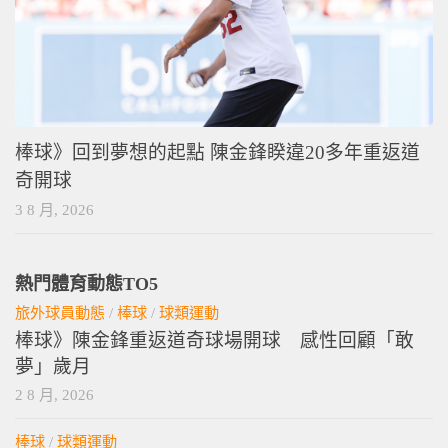
棒球》回到夢想的起點 陳金鋒睽違20多年重返道
奇開球
3 8 月, 2026
熱門體育動態TO5
旅外球員動態
/
棒球
/
球類運動
棒球》陳金鋒重返道奇球場開球 感性回顧「敢
夢」歲月
2 8 月, 2026
棒球
/
球類運動