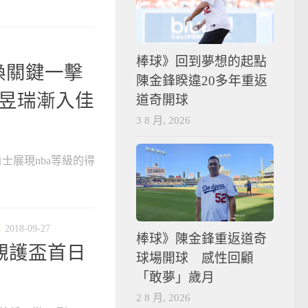
棒球》回到夢想的起點
煥關鍵一擊
陳金鋒睽違20多年重返
陳昱瑞漸入佳
道奇開球
3 8 月, 2026
勇士展現nba等級的得
球
2018-09-27
棒球》陳金鋒重返道奇
 觀護盃首日
球場開球 感性回顧
「敢夢」歲月
2 8 月, 2026