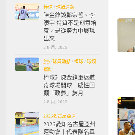
棒球
/
球類運動
陳金鋒談鄭宗哲、李
灝宇 特質不是刻意培
養，是從努力中展現
出來
2 8 月, 2026
旅外球員動態
/
棒球
/
球類
運動
棒球》陳金鋒重返道
奇球場開球 感性回
顧「敢夢」歲月
2 8 月, 2026
2026名古屋亞運
2026愛知名古屋亞州
運動會｜代表隊名單