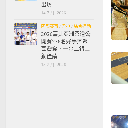
出爐
14 7 月, 2026
國際賽事
/
柔道
/
綜合運動
2026臺北亞洲柔道公
開賽236名好手齊聚
臺灣奪下一金二銀三
銅佳績
13 7 月, 2026