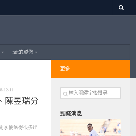
mit的驕傲
更多
8-12-11
勝、陳昱瑞分
頭條消息
開季便獲得很多出