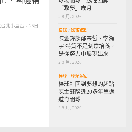
文化、國體稱
球場開球 感性回顧
「敢夢」歲月
2 8 月, 2026
攻台北小巨蛋，25日
棒球
/
球類運動
陳金鋒談鄭宗哲、李灝
宇 特質不是刻意培養，
是從努力中展現出來
2 8 月, 2026
棒球
/
球類運動
棒球》回到夢想的起點
陳金鋒睽違20多年重返
道奇開球
3 8 月, 2026