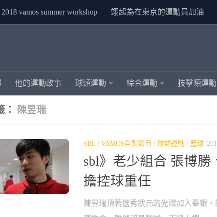
2018 vamos summer workshop
翊起為在東京的運動員加油
運
他的運動故事
球類運動
綜合運動
技擊類運動
籤：
陳昱瑞
SBL
/
VAMOS自製節目
/
球類運動
/
籃球
201
sbl》老少組合 張博
擔控球重任
陳昱瑞頂著選秀狀元的光環加入臺銀，