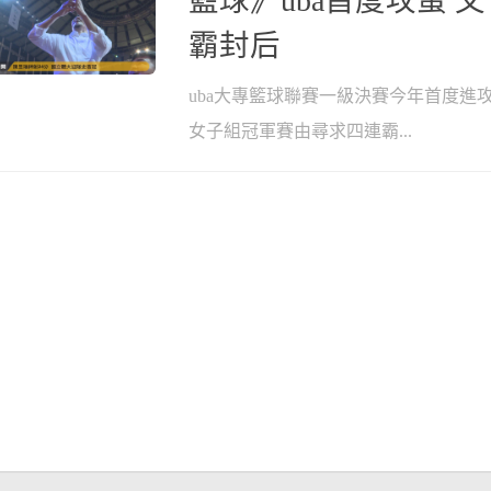
籃球》uba首度攻蛋 
霸封后
uba大專籃球聯賽一級決賽今年首度進
女子組冠軍賽由尋求四連霸...