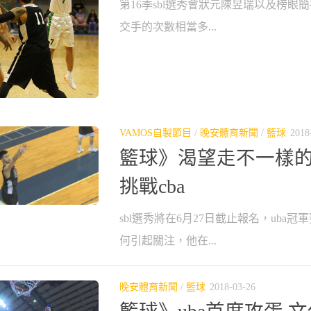
第16季sbl選秀會狀元陳昱瑞以及榜眼簡祐
交手的次數相當多...
VAMOS自製節目
/
晚安體育新聞
/
籃球
2018
籃球》渴望走不一樣的
挑戰cba
sbl選秀將在6月27日截止報名，uba冠
何引起關注，他在...
晚安體育新聞
/
籃球
2018-03-26