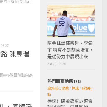
哲，從hbl到uba，
陳金鋒談鄭宗哲、李灝
-06-27
宇 特質不是刻意培養，
路 陳昱瑞
是從努力中展現出來
2 8 月, 2026
軍賽mvp陳昱瑞動向為
熱門體育動態TO5
旅外球員動態
/
棒球
/
球類運
動
棒球》陳金鋒重返道奇