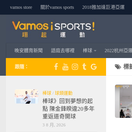
vamos store
關於vamos sports
2018雅加達巨港亞運
晚安體育新聞
語庭去哪裡
棒球
2022杭州亞
標
跟隨：
棒球
/
球類運動
棒球》回到夢想的起
點 陳金鋒睽違20多年
重返道奇開球
3 8 月, 2026