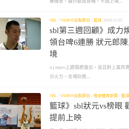
賽機會，雖然都是替補，不過上場...
SBL
/
VAMOS自製節目
/
籃球
2018-12-05
sbl第三週回顧》成力
領台啤6連勝 狀元郎
境
o.j mayo上週傷癒復出，並且對上富邦
分火力，全場砍進...
SBL
/
VAMOS自製節目
/
晚安體育新聞
/
籃
籃球》sbl狀元vs榜眼
提前上映