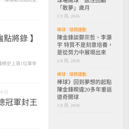
球場開球 感性回顧
「敢夢」歲月
2 8 月, 2026
棒球
/
球類運動
2強點將錄 】
陳金鋒談鄭宗哲、李灝
宇 特質不是刻意培養，
是從努力中展現出來
2 8 月, 2026
華職棒史上第1位單季
棒球
/
球類運動
棒球》回到夢想的起點
陳金鋒睽違20多年重返
10-25
道奇開球
桃猿總冠軍封王
3 8 月, 2026