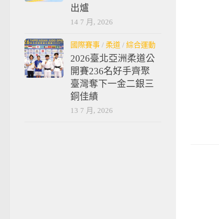
出爐
14 7 月, 2026
國際賽事
/
柔道
/
綜合運動
2026臺北亞洲柔道公
開賽236名好手齊聚
臺灣奪下一金二銀三
銅佳績
13 7 月, 2026