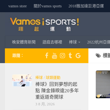
vamos store
關於vamos sports
2018雅加達巨港亞運
晚安體育新聞
語庭去哪裡
棒球
2022杭州亞
標
跟隨：
棒球
/
球類運動
棒球》回到夢想的起
點 陳金鋒睽違20多年
重返道奇開球
3 8 月, 2026