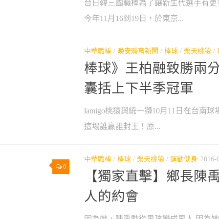
台日韓三國職棒為了讓新生代選手有更
今年11月16到19日，於東京...
中華職棒
/
晚安體育新聞
/
棒球
/
樂天桃猿
/
棒球》王柏融致勝兩分砲 
囊括上下半季冠軍
lamigo桃猿與統一獅10月11日在台
這場誰贏誰封王！原...
中華職棒
/
棒球
/
樂天桃猿
/
運動健身
2016-
0
【獨家直擊】鄉長陳
人的約會
因為她，陳禹勳從男孩變成男人 因為