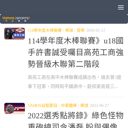
標籤：
高苑工商
114學年度木棒聯賽
/
棒球
/
青棒
2026-02-12
114學年度木棒聯賽》u18國
手許書誠受囑目高苑工商強
勢晉級木聯第二階段
高苑工商在高中木棒聯賽成績出色，過去曾3度
拿下冠軍，同時和平鎮高中、穀保家商是三...
VAMOS自製節目
/
中華職棒
/
棒球
2022-06-27
2022選秀點將錄》綠色怪物
重砲總司令潘磊 盼與偶像