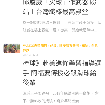
邱駿威「火球」作武器 盼
站上台灣職棒最高殿堂
以一記剛猛速球三振對手，高苑工商王牌投手邱
駿威在場上霸氣十足，從高一開始就是陣中...
VAMOS自製節目
/
成棒
/
晚安體育新聞
/
棒球
/
業餘
棒球
2020-03-31
棒球》赴美進修學習指導選
手 阿福要傳授必殺滑球給
後輩
滑球王子陽建福，2018年底離開統一獅後， 留
下82勝85敗的成績，礙於年紀因素...