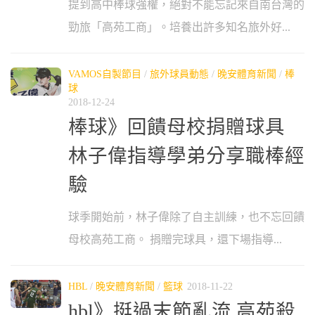
提到高中棒球強權，絕對不能忘記來自南台灣的
勁旅「高苑工商」。培養出許多知名旅外好...
VAMOS自製節目
/
旅外球員動態
/
晚安體育新聞
/
棒
球
2018-12-24
棒球》回饋母校捐贈球具
林子偉指導學弟分享職棒經
驗
球季開始前，林子偉除了自主訓練，也不忘回饋
母校高苑工商。 捐贈完球具，還下場指導...
HBL
/
晚安體育新聞
/
籃球
2018-11-22
hbl》挺過末節亂流 高苑殺