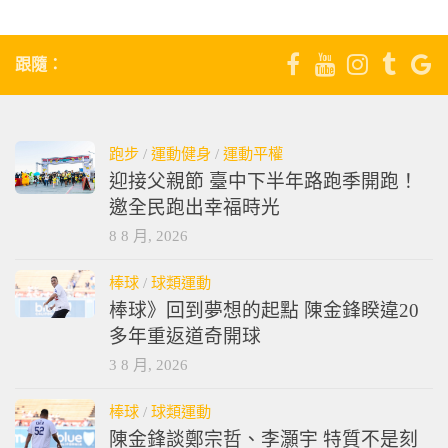
跟隨：
跑步
/
運動健身
/
運動平權
迎接父親節 臺中下半年路跑季開跑！
邀全民跑出幸福時光
8 8 月, 2026
棒球
/
球類運動
棒球》回到夢想的起點 陳金鋒睽違20
多年重返道奇開球
3 8 月, 2026
棒球
/
球類運動
陳金鋒談鄭宗哲、李灝宇 特質不是刻