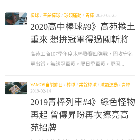
棒球
/
業餘棒球
/
球類運動
/
青棒
2020-02-25
2020高中棒球#9》高苑捲土
重來 想拚冠軍得過關斬將
高苑工商107學年度木棒聯賽四強戰，因攻守名
單出錯，無緣冠軍戰。隔日季軍戰，更因...
VAMOS自製節目
/
棒球
/
業餘棒球
/
球類運動
/
青棒
2019-02-14
2019青棒列車#4》綠色怪物
再起 曾傳昇盼再次擦亮高
苑招牌