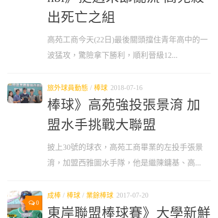
出死亡之組
高苑工商今天(22日)最後關頭擋住青年高中的一
波猛攻，驚險拿下勝利，順利晉級12...
旅外球員動態
/
棒球
2018-07-16
棒球》高苑強投張景淯 加
盟水手挑戰大聯盟
披上30號的球衣，高苑工商畢業的左投手張景
淯，加盟西雅圖水手隊，他是繼陳鏞基、高...
成棒
/
棒球
/
業餘棒球
2017-07-20
0
東岸聯盟棒球賽》大學新鮮