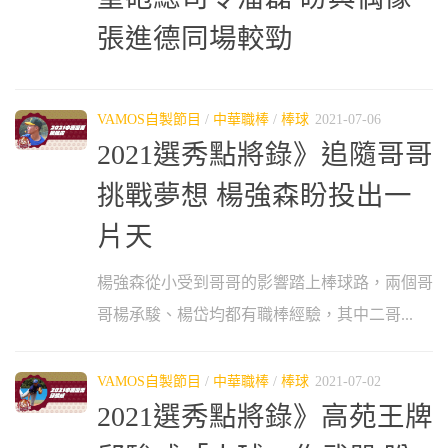
張進德同場較勁
VAMOS自製節目
/
中華職棒
/
棒球
2021-07-06
2021選秀點將錄》追隨哥哥
挑戰夢想 楊強森盼投出一
片天
楊強森從小受到哥哥的影響踏上棒球路，兩個哥
哥楊承駿、楊岱均都有職棒經驗，其中二哥...
VAMOS自製節目
/
中華職棒
/
棒球
2021-07-02
2021選秀點將錄》高苑王牌