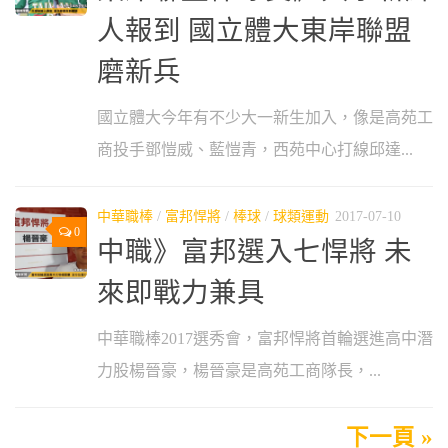
人報到 國立體大東岸聯盟
磨新兵
國立體大今年有不少大一新生加入，像是高苑工
商投手鄧愷威、藍愷青，西苑中心打線邱達...
中華職棒
/
富邦悍將
/
棒球
/
球類運動
2017-07-10
0
中職》富邦選入七悍將 未
來即戰力兼具
中華職棒2017選秀會，富邦悍將首輪選進高中潛
力股楊晉豪，楊晉豪是高苑工商隊長，...
下一頁 »