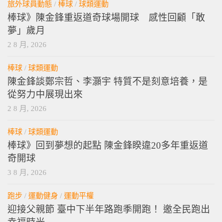
旅外球員動態
/
棒球
/
球類運動
棒球》陳金鋒重返道奇球場開球 感性回顧「敢
夢」歲月
2 8 月, 2026
棒球
/
球類運動
陳金鋒談鄭宗哲、李灝宇 特質不是刻意培養，是
從努力中展現出來
2 8 月, 2026
棒球
/
球類運動
棒球》回到夢想的起點 陳金鋒睽違20多年重返道
奇開球
3 8 月, 2026
跑步
/
運動健身
/
運動平權
迎接父親節 臺中下半年路跑季開跑！ 邀全民跑出