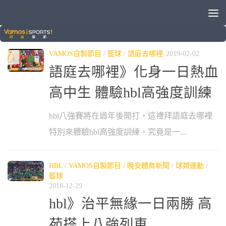
標籤：
HBL
VAMOS自製節目
/
籃球
/
語庭去哪裡
2019-02-02
語庭去哪裡》化身一日熱血
高中生 體驗hbl高強度訓練
hbl八強賽將在過年後開打，這禮拜語庭去哪裡
特別來體驗hbl高強度訓練，究竟是一...
HBL
/
VAMOS自製節目
/
晚安體育新聞
/
球類運動
/
籃球
2018-12-29
hbl》治平無緣一日兩勝 高
苑搭上八強列車