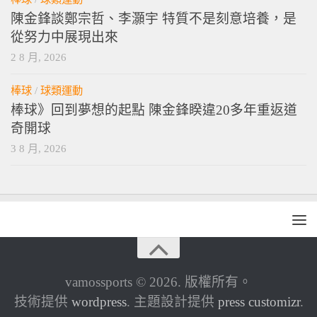
陳金鋒談鄭宗哲、李灝宇 特質不是刻意培養，是
從努力中展現出來
2 8 月, 2026
棒球
/
球類運動
棒球》回到夢想的起點 陳金鋒睽違20多年重返道
奇開球
3 8 月, 2026
vamossports © 2026. 版權所有。
技術提供
wordpress
. 主題設計提供
press customizr
.