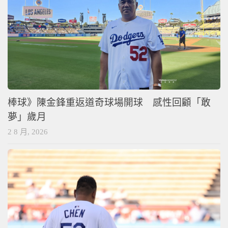
棒球》陳金鋒重返道奇球場開球 感性回顧「敢
夢」歲月
2 8 月, 2026