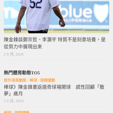
陳金鋒談鄭宗哲、李灝宇 特質不是刻意培養，是
從努力中展現出來
2 8 月, 2026
熱門體育動態TO5
旅外球員動態
/
棒球
/
球類運動
棒球》陳金鋒重返道奇球場開球 感性回顧「敢
夢」歲月
2 8 月, 2026
棒球
/
球類運動