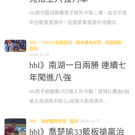
hbl高中籃球聯賽男子組外卡第二場，由治平高
中出戰東泰高中。前兩節東泰高中持續保...
HBL
/
VAMOS自製節目
/
晚安體育新聞
/
球類運動
/
籃球
2018-12-29
hbl》南湖一日兩勝 連續七
年闖進八強
hbl男子組複賽29日進入外卡戰，首場比賽由b組
第五南湖高中對上a組第六新榮高中...
HBL
/
晚安體育新聞
/
籃球
2018-12-27
hbl》喬楚瑜33籃板搶贏治