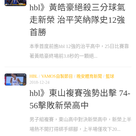
hbl》黃皓豪絕殺三分球氣
走新榮 治平笑納隊史12強
首勝
本季首度前進hbl 12強的治平高中，25日比賽靠
著黃皓豪終場前3.8秒的一顆絕...
HBL
/
VAMOS自製節目
/
晚安體育新聞
/
籃球
2018-12-24
hbl》東山複賽強勢出擊 74-
56擊敗新榮高中
男子組複賽，東山高中對決新榮高中，新榮上半
場熱不開打得綁手綁腳，上半場僅攻下20...