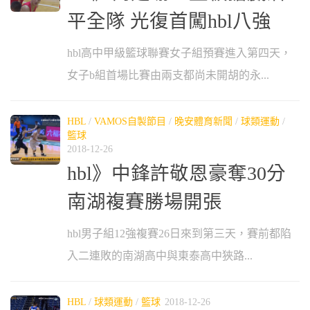
平全隊 光復首闖hbl八強
hbl高中甲級籃球聯賽女子組預賽進入第四天，
女子b組首場比賽由兩支都尚未開胡的永...
HBL
/
VAMOS自製節目
/
晚安體育新聞
/
球類運動
/
籃球
2018-12-26
hbl》中鋒許敬恩豪奪30分
南湖複賽勝場開張
hbl男子組12強複賽26日來到第三天，賽前都陷
入二連敗的南湖高中與東泰高中狹路...
HBL
/
球類運動
/
籃球
2018-12-26