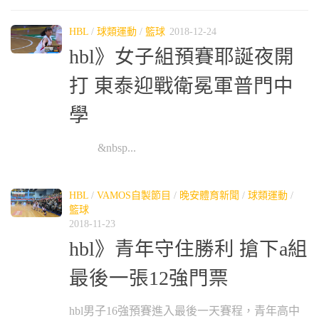
HBL
/
球類運動
/
籃球
2018-12-24
hbl》女子組預賽耶誕夜開
打 東泰迎戰衛冕軍普門中
學
&nbsp...
HBL
/
VAMOS自製節目
/
晚安體育新聞
/
球類運動
/
籃球
2018-11-23
hbl》青年守住勝利 搶下a組
最後一張12強門票
hbl男子16強預賽進入最後一天賽程，青年高中