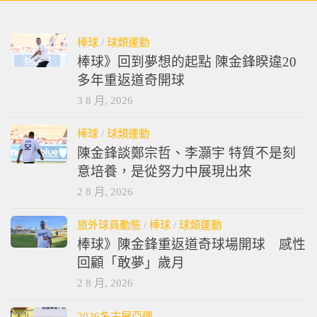
棒球
/
球類運動
棒球》回到夢想的起點 陳金鋒睽違20
多年重返道奇開球
3 8 月, 2026
棒球
/
球類運動
陳金鋒談鄭宗哲、李灝宇 特質不是刻
意培養，是從努力中展現出來
2 8 月, 2026
旅外球員動態
/
棒球
/
球類運動
棒球》陳金鋒重返道奇球場開球 感性
回顧「敢夢」歲月
2 8 月, 2026
2026名古屋亞運