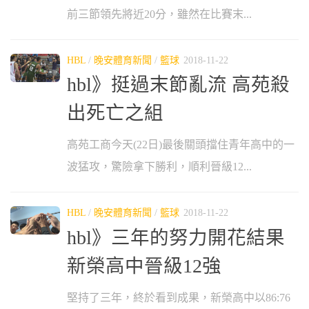
前三節領先將近20分，雖然在比賽末...
HBL
/
晚安體育新聞
/
籃球
2018-11-22
hbl》挺過末節亂流 高苑殺
出死亡之組
高苑工商今天(22日)最後關頭擋住青年高中的一
波猛攻，驚險拿下勝利，順利晉級12...
HBL
/
晚安體育新聞
/
籃球
2018-11-22
hbl》三年的努力開花結果
新榮高中晉級12強
堅持了三年，終於看到成果，新榮高中以86:76