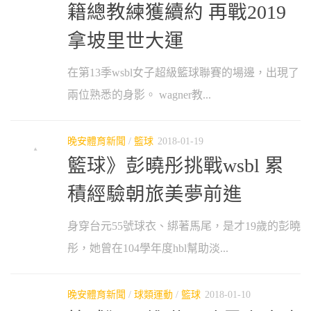
籍總教練獲續約 再戰2019
拿坡里世大運
在第13季wsbl女子超級籃球聯賽的場邊，出現了
兩位熟悉的身影。 wagner教...
晚安體育新聞
/
籃球
2018-01-19
籃球》彭曉彤挑戰wsbl 累
積經驗朝旅美夢前進
身穿台元55號球衣、綁著馬尾，是才19歲的彭曉
彤，她曾在104學年度hbl幫助淡...
晚安體育新聞
/
球類運動
/
籃球
2018-01-10