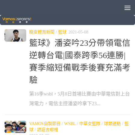
標籤：
WSBL
晚安體育新聞
/
籃球
2021-05-08
籃球》潘姿吟23分帶領電信
逆轉台電|國泰跨季56連勝|
賽季縮短備戰季後賽充滿考
驗
第16季wsbl，5月8日首場比賽由中華電信對上台
灣電力，電信主控潘姿吟拿下23...
VAMOS自製節目
/
WSBL
/
中華女籃隊
/
球類運動
/
籃
球
/
語庭去哪裡