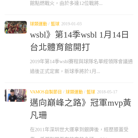
館點燃戰火，由於多達12位戰將...
球類運動
/
籃球
2019-01-03
wsbl》第14季wsbl 1月14日
台北體育館開打
2019年第14季wsbl賽程與球隊名單經領隊會議通
過後正式定案，新球季將於1月...
VAMOS自製節目
/
球類運動
/
籃球
2018-05-17
邁向巔峰之路》冠軍mvp黃
凡珊
在2011年深圳世大運拿到銀牌後，經歷膝蓋受