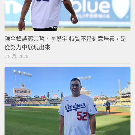
陳金鋒談鄭宗哲、李灝宇 特質不是刻意培養，是
從努力中展現出來
2 8 月, 2026