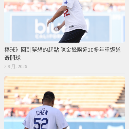
棒球》回到夢想的起點 陳金鋒睽違20多年重返道
奇開球
3 8 月, 2026