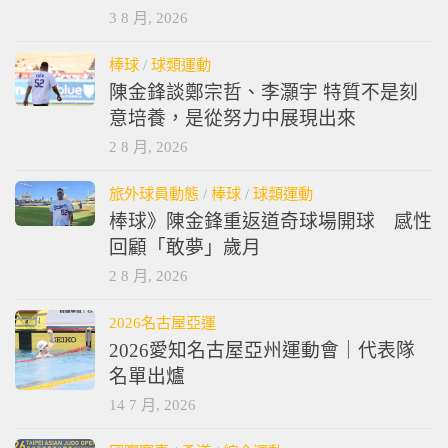
3 8 月, 2026
棒球
/
球類運動
陳金鋒談鄭宗哲、李灝宇 特質不是刻
意培養，是從努力中展現出來
2 8 月, 2026
旅外球員動態
/
棒球
/
球類運動
棒球》陳金鋒重返道奇球場開球 感性
回顧「敢夢」歲月
2 8 月, 2026
2026名古屋亞運
2026愛知名古屋亞州運動會｜代表隊
名單出爐
14 7 月, 2026