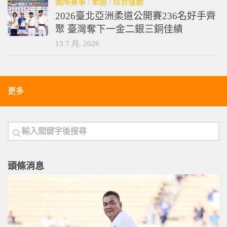
國際賽事
/
柔道
/
綜合運動
2026臺北亞洲柔道公開賽236名好手齊
聚 臺灣奪下一金二銀三銅佳績
13 7 月, 2026
更多
頭條消息