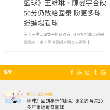
籃球》王維琳、陳晏宇合砍
50分仍敗給國泰 盼更多球
迷進場看球
第十三季wsbl女子籃球聯賽9日在板橋體育館點
燃戰火，由上季決賽組合國泰人壽對上...
跟隨：
棒球
/
球類運動
棒球》回到夢想的起點 陳金鋒睽違20
多年重返道奇開球