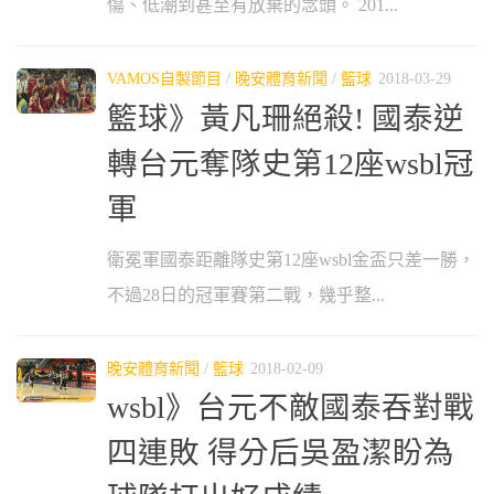
傷、低潮到甚至有放棄的念頭。 201...
VAMOS自製節目
/
晚安體育新聞
/
籃球
2018-03-29
籃球》黃凡珊絕殺! 國泰逆
轉台元奪隊史第12座wsbl冠
軍
衛冕軍國泰距離隊史第12座wsbl金盃只差一勝，
不過28日的冠軍賽第二戰，幾乎整...
晚安體育新聞
/
籃球
2018-02-09
wsbl》台元不敵國泰吞對戰
四連敗 得分后吳盈潔盼為