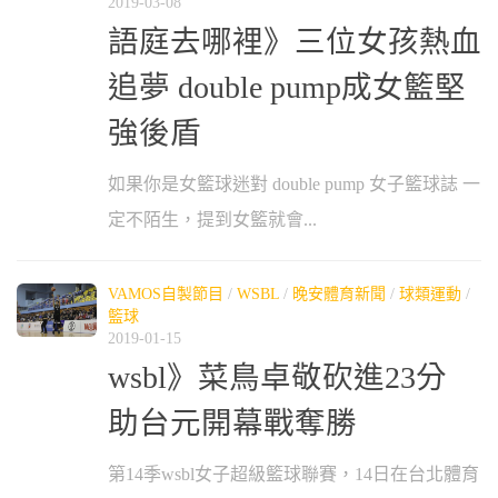
2019-03-08
語庭去哪裡》三位女孩熱血
追夢 double pump成女籃堅
強後盾
如果你是女籃球迷對 double pump 女子籃球誌 一
定不陌生，提到女籃就會...
VAMOS自製節目
/
WSBL
/
晚安體育新聞
/
球類運動
/
籃球
2019-01-15
wsbl》菜鳥卓敬砍進23分
助台元開幕戰奪勝
第14季wsbl女子超級籃球聯賽，14日在台北體育