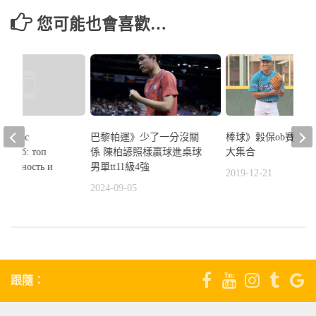
您可能也會喜歡…
океры с
巴黎帕運》少了一分沒關
棒球》穀保ob賽 12
 нб рб: топ
係 陳柏諺照樣贏球進桌球
大集合
надёжность и
男單tt11級4強
2019-12-21
сть
2024-09-05
6
跟隨：