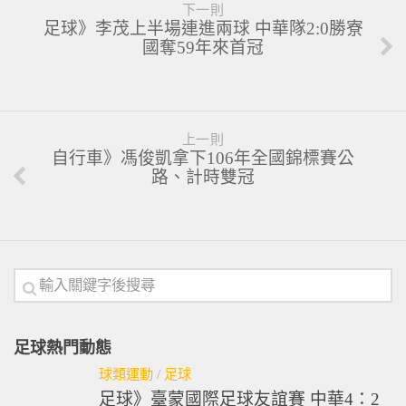
下一則
足球》李茂上半場連進兩球 中華隊2:0勝寮
國奪59年來首冠
上一則
自行車》馮俊凱拿下106年全國錦標賽公
路、計時雙冠
足球熱門動態
球類運動
/
足球
足球》臺蒙國際足球友誼賽 中華4：2