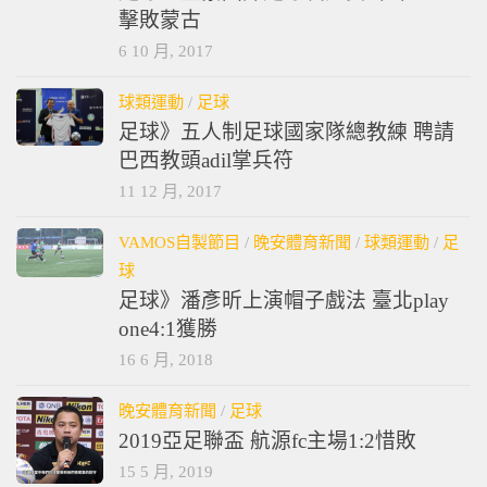
擊敗蒙古
6 10 月, 2017
球類運動
/
足球
足球》五人制足球國家隊總教練 聘請
巴西教頭adil掌兵符
11 12 月, 2017
VAMOS自製節目
/
晚安體育新聞
/
球類運動
/
足
球
足球》潘彥昕上演帽子戲法 臺北play
one4:1獲勝
16 6 月, 2018
晚安體育新聞
/
足球
2019亞足聯盃 航源fc主場1:2惜敗
15 5 月, 2019