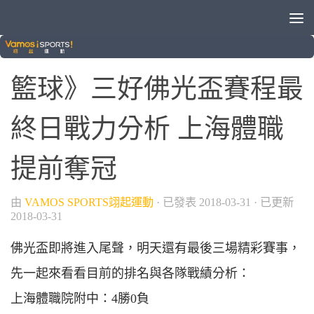
/
球類運動
籃球
籃球》三好佛光盃賽程最
終日戰力分析 上海體職
提前奪冠
由
VAMOS SPORTS翊起運動
· 已發表
2018-03-31
· 已更新
2018-03-31
佛光盃即將進入尾聲，明天還有最後三場精彩賽事，
先一起來看看目前的排名與各隊戰績分析：
上海體職院附中：4勝0負