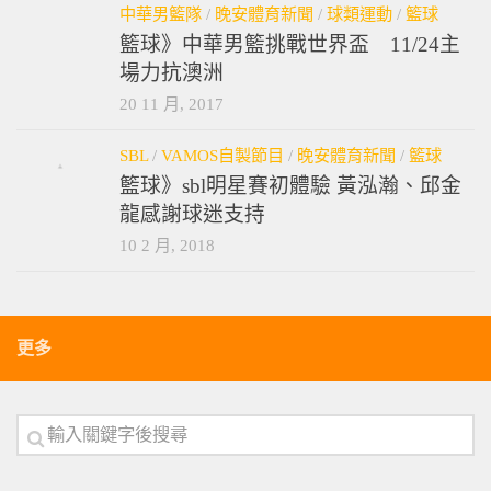
中華男籃隊
/
晚安體育新聞
/
球類運動
/
籃球
籃球》中華男籃挑戰世界盃 11/24主
場力抗澳洲
20 11 月, 2017
SBL
/
VAMOS自製節目
/
晚安體育新聞
/
籃球
籃球》sbl明星賽初體驗 黃泓瀚、邱金
龍感謝球迷支持
10 2 月, 2018
更多