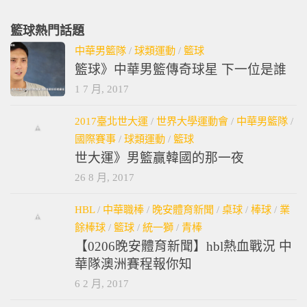
籃球熱門話題
中華男籃隊
/
球類運動
/
籃球
籃球》中華男籃傳奇球星 下一位是誰
1 7 月, 2017
2017臺北世大運
/
世界大學運動會
/
中華男籃隊
/
國際賽事
/
球類運動
/
籃球
世大運》男籃贏韓國的那一夜
26 8 月, 2017
HBL
/
中華職棒
/
晚安體育新聞
/
桌球
/
棒球
/
業
餘棒球
/
籃球
/
統一獅
/
青棒
【0206晚安體育新聞】hbl熱血戰況 中
華隊澳洲賽程報你知
6 2 月, 2017