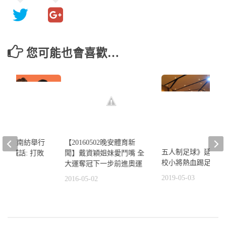
您可能也會喜歡…
一獅在南紡舉行
【20160502晚安體育新
五人制足球》延續熱
餅總喊話: 打敗
聞】戴資穎姐妹愛鬥嘴 全
校小將熱血踢足球
大運奪冠下一步前進奧運
2019-05-03
0
2016-05-02