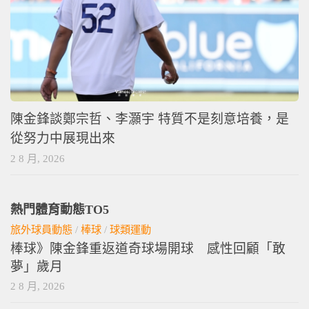
陳金鋒談鄭宗哲、李灝宇 特質不是刻意培養，是
從努力中展現出來
2 8 月, 2026
熱門體育動態TO5
旅外球員動態
/
棒球
/
球類運動
棒球》陳金鋒重返道奇球場開球 感性回顧「敢
夢」歲月
2 8 月, 2026