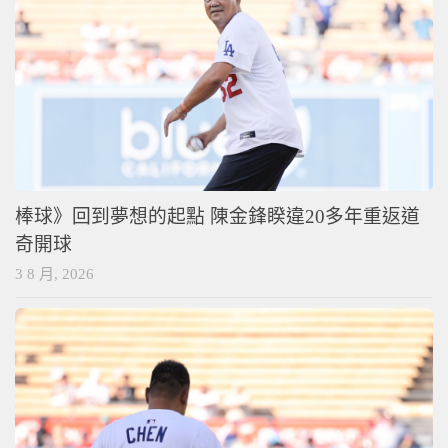
棒球》回到夢想的起點 陳金鋒睽違20多年重返道
奇開球
3 8 月, 2026