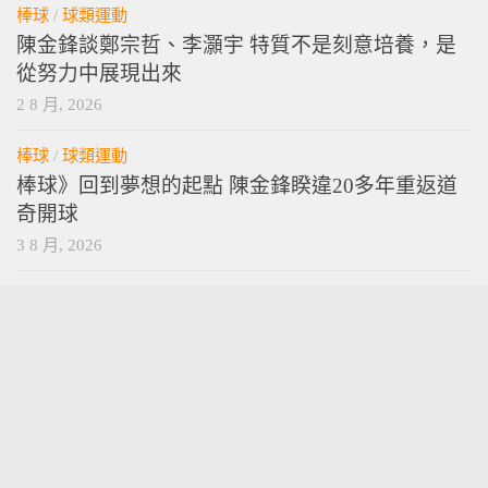
棒球
/
球類運動
陳金鋒談鄭宗哲、李灝宇 特質不是刻意培養，是
從努力中展現出來
2 8 月, 2026
棒球
/
球類運動
棒球》回到夢想的起點 陳金鋒睽違20多年重返道
奇開球
3 8 月, 2026
vamossports © 2026. 版權所有。
技術提供
wordpress
. 主題設計提供
press customizr
.