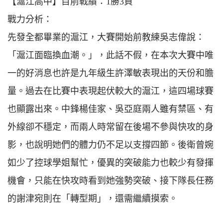
【滬江高中】目前戰績：1勝3負
戰力分析：
先發全都畢業的滬江，大賽開始前教練吳志偉說：
「滬江面臨換血潮。」，此話不假，在本次大賽中唯
一的好消息也許是九年級生許澤敏表現出的天份和膽
量。過去在比賽中表現起伏較大的滬江，這四場球賽
也顯露出來。中鋒楊佳家、吳亞庭兩人雖有禁區、有
外線卻不穩定，而兩人時常留在後場不參與快攻的身
影，也說明她們的體力仍不足以支撐四節。後衛曾婉
如少了控球學姐幫忙，優異的突破能力也較少有發揮
機會，只能在快攻時看到她強勢突破、接下隊長任務
的謝津宛則在「轉型期」，還需繼續摸索。