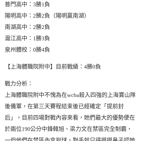
普門高中：3勝1負
陽明高中：2勝2負（陽明贏南湖）
南湖高中：2勝2負
滬江高中：1勝3負
泉州體校：0勝4負
【上海體職院附中】目前戰績：4勝0負
戰力分析：
上海體職院附中不愧為在wcba殺入四強的上海寶山隊
後備軍，在第三天賽程結束後已經確定「提前封
后」，目前四場對戰內容來看，她們最大的優勢便在
於兩位190公分中鋒韓旭、梁力文在禁區完全制霸，
一但他們在禁區內拿到球，對手就只得摸摸鼻子認她