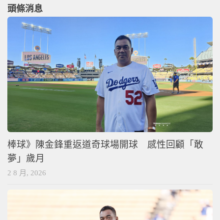
頭條消息
棒球》陳金鋒重返道奇球場開球 感性回顧「敢
夢」歲月
2 8 月, 2026