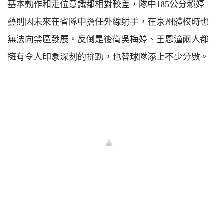
基本動作和走位意識都相對較差，隊中185公分賴婷
藝則因未來在省隊中擔任外線射手，在泉州體校時也
無法向禁區發展。反倒是後衛吳梅婷、王恩潼兩人都
擁有令人印象深刻的拚勁，也替球隊添上不少分數。