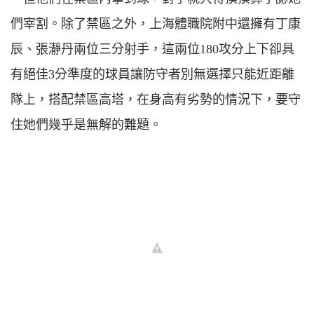
們宰割。除了禁區之外，上海體職院附中還擁有丁康
辰、張瀞丹兩位三分射手，這兩位180攻分上下卻具
有絕佳3分準度的球員讓防守者別無選擇只能近距離
隊上，搭配禁區高塔，在身高有劣勢的情況下，要守
住她們幾乎是無解的難題。