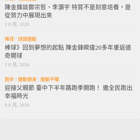
陳金鋒談鄭宗哲、李灝宇 特質不是刻意培養，是
從努力中展現出來
2 8 月, 2026
棒球
/
球類運動
棒球》回到夢想的起點 陳金鋒睽違20多年重返道
奇開球
3 8 月, 2026
跑步
/
運動健身
/
運動平權
迎接父親節 臺中下半年路跑季開跑！ 邀全民跑出
幸福時光
8 8 月, 2026