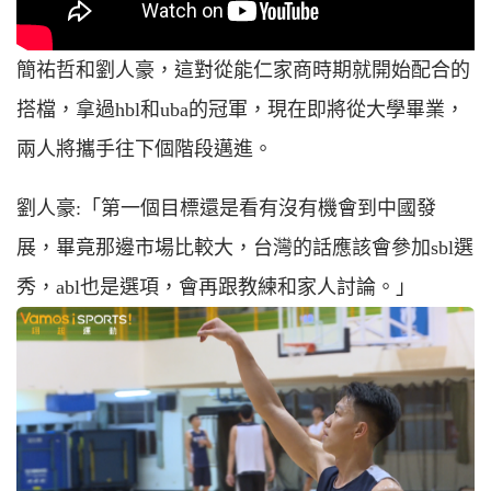
簡祐哲和劉人豪，這對從能仁家商時期就開始配合的
搭檔，拿過hbl和uba的冠軍，現在即將從大學畢業，
兩人將攜手往下個階段邁進。
劉人豪:「第一個目標還是看有沒有機會到中國發
展，畢竟那邊市場比較大，台灣的話應該會參加sbl選
秀，abl也是選項，會再跟教練和家人討論。」