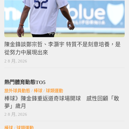
陳金鋒談鄭宗哲、李灝宇 特質不是刻意培養，是
從努力中展現出來
2 8 月, 2026
熱門體育動態TO5
旅外球員動態
/
棒球
/
球類運動
棒球》陳金鋒重返道奇球場開球 感性回顧「敢
夢」歲月
2 8 月, 2026
棒球
/
球類運動