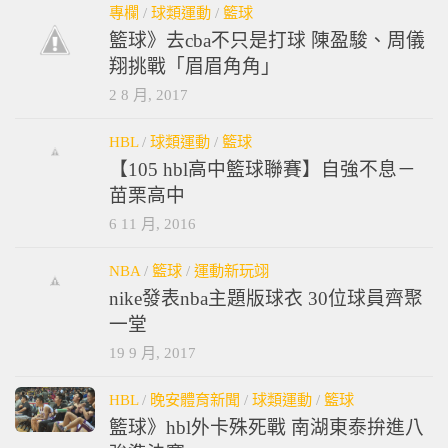
專欄
/
球類運動
/
籃球
籃球》去cba不只是打球 陳盈駿、周儀
翔挑戰「眉眉角角」
2 8 月, 2017
HBL
/
球類運動
/
籃球
【105 hbl高中籃球聯賽】自強不息－
苗栗高中
6 11 月, 2016
NBA
/
籃球
/
運動新玩翊
nike發表nba主題版球衣 30位球員齊聚
一堂
19 9 月, 2017
HBL
/
晚安體育新聞
/
球類運動
/
籃球
籃球》hbl外卡殊死戰 南湖東泰拚進八