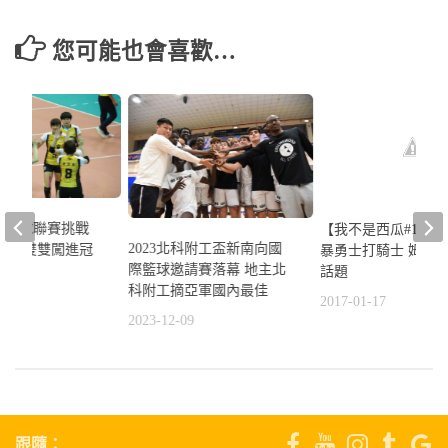
您可能也會喜歡…
業排球聯賽挑戰
【我不是西瓜#11直
2023北科附工盃新南向國
男女排雙雙闖進冠
暴勇士打騎士 姆斯
際籃球邀請賽落幕 地主北
話題
科附工摘亞軍國內最佳
3
2017-01-17
2023-12-09
跟隨：