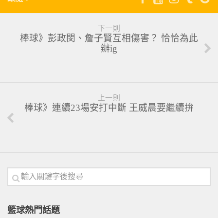
下一則
棒球》彭政閔、詹子賢互相傷害？ 恰恰為此
辦ig
上一則
棒球》連續23場安打中斷 王威晨要繼續拚
籃球熱門話題