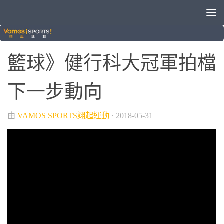
/
/
VAMOS自製節目
晚安體育新聞
籃球
籃球》健行科大冠軍拍檔
下一步動向
由
VAMOS SPORTS翊起運動
·
2018-05-31