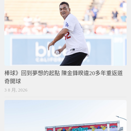
棒球》回到夢想的起點 陳金鋒睽違20多年重返道
奇開球
3 8 月, 2026