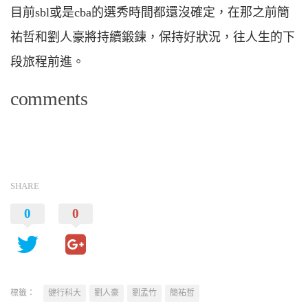
目前sbl或是cba的選秀時間都還沒確定，在那之前簡
祐哲和劉人豪將持續鍛鍊，保持好狀況，往人生的下
段旅程前進。
comments
SHARE
0
0
標籤：
健行科大
劉人豪
劉孟竹
簡祐哲