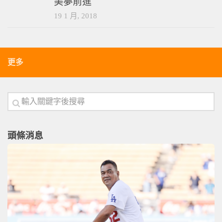
美夢前進
19 1 月, 2018
更多
頭條消息