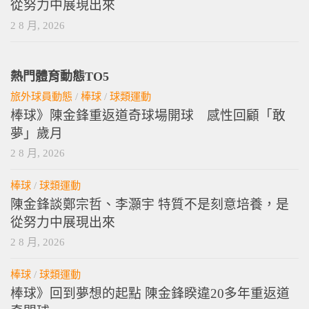
從努力中展現出來
2 8 月, 2026
熱門體育動態TO5
旅外球員動態
/
棒球
/
球類運動
棒球》陳金鋒重返道奇球場開球 感性回顧「敢
夢」歲月
2 8 月, 2026
棒球
/
球類運動
陳金鋒談鄭宗哲、李灝宇 特質不是刻意培養，是
從努力中展現出來
2 8 月, 2026
棒球
/
球類運動
棒球》回到夢想的起點 陳金鋒睽違20多年重返道