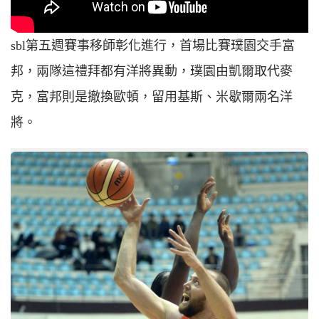
sbl第五週賽事移師彰化進行，首場比賽璞園交手富
邦，兩隊這禮拜都有洋將異動，璞園由凱爾取代麥
克，富邦則是撤換歐頓，留用基斯、米歇爾兩名洋
將。