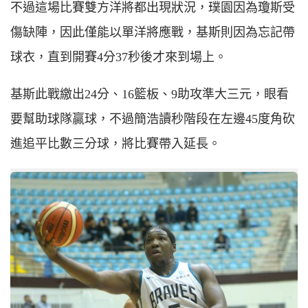
不過這場比賽雙方洋將都出現狀況，璞園因為瓊斯受
傷缺陣，因此僅能以單洋將應戰，基斯則因為忘記帶
球衣，直到開賽4分37秒後才來到場上。
基斯此戰繳出24分、16籃板、9助攻準大三元，眼看
要幫助球隊贏球，不過簡浩讀秒階段在左邊45度角砍
進追平比數三分球，將比賽帶入延長。