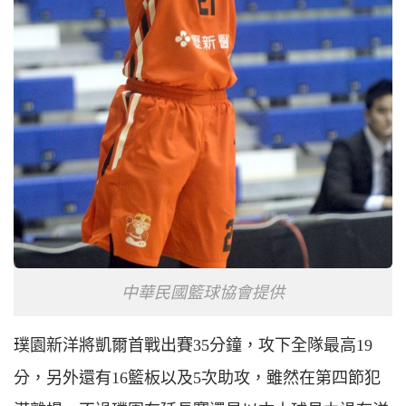
中華民國籃球協會提供
璞園新洋將凱爾首戰出賽35分鐘，攻下全隊最高19
分，另外還有16籃板以及5次助攻，雖然在第四節犯