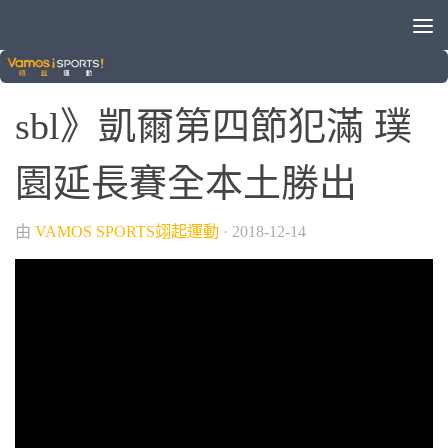
/
/
/
SBL
VAMOS自製節目
球類運動
籃球
sbl》凱爾第四節犯滿 璞
園延長賽全本土勝出
由
VAMOS SPORTS翊起運動
·
2018-12-14