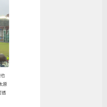
讚也
太原
可透