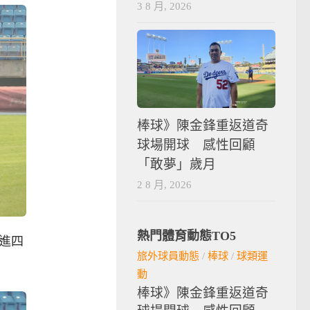
3 8 月, 2026
棒球》陳金鋒重返道奇
球場開球 感性回顧
「敢夢」歲月
2 8 月, 2026
熱門體育動態TO5
進四
旅外球員動態
/
棒球
/
球類運
動
棒球》陳金鋒重返道奇