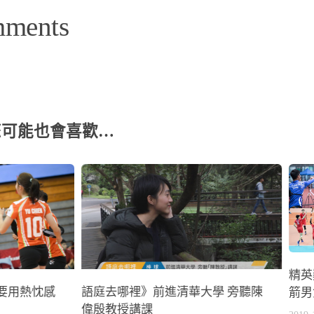
mments
您可能也會喜歡…
精英
要用熱忱感
語庭去哪裡》前進清華大學 旁聽陳
箭男
偉殷教授講課