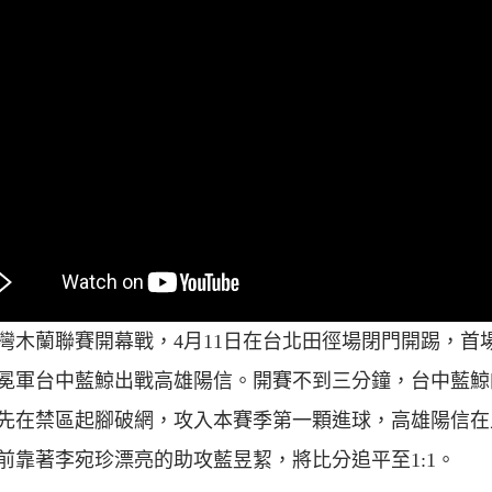
0台灣木蘭聯賽開幕戰，4月11日在台北田徑場閉門開踢，首
冕軍台中藍鯨出戰高雄陽信。開賽不到三分鐘，台中藍鯨
先在禁區起腳破網，攻入本賽季第一顆進球，高雄陽信在
前靠著李宛珍漂亮的助攻藍昱絜，將比分追平至1:1。