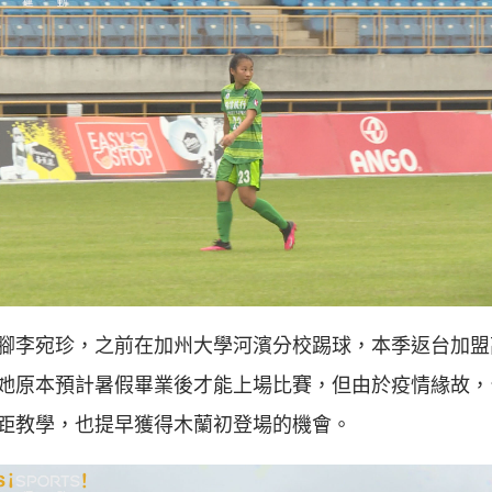
腳李宛珍，之前在加州大學河濱分校踢球，本季返台加盟
她原本預計暑假畢業後才能上場比賽，但由於疫情緣故，
距教學，也提早獲得木蘭初登場的機會。