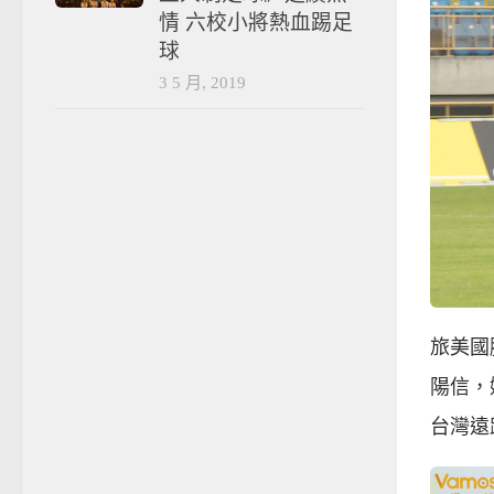
情 六校小將熱血踢足
球
3 5 月, 2019
旅美國
陽信，
台灣遠