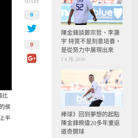
SHARE
0
陳金鋒談鄭宗哲、李灝
宇 特質不是刻意培養，
0
是從努力中展現出來
2 8 月, 2026
場比
的侯
棒球》回到夢想的起點
上半
陳金鋒睽違20多年重返
道奇開球