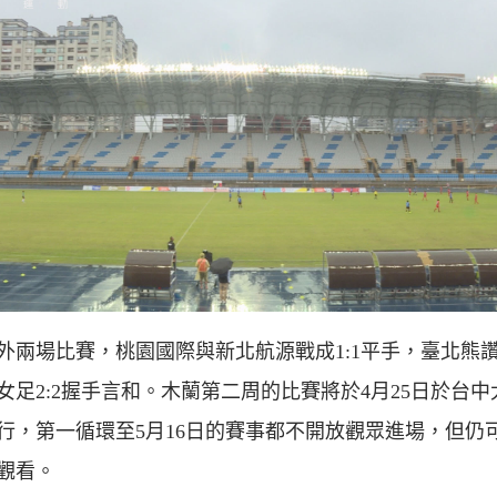
外兩場比賽，桃園國際與新北航源戰成1:1平手，臺北熊
女足2:2握手言和。木蘭第二周的比賽將於4月25日於台中
行，第一循環至5月16日的賽事都不開放觀眾進場，但仍
觀看。