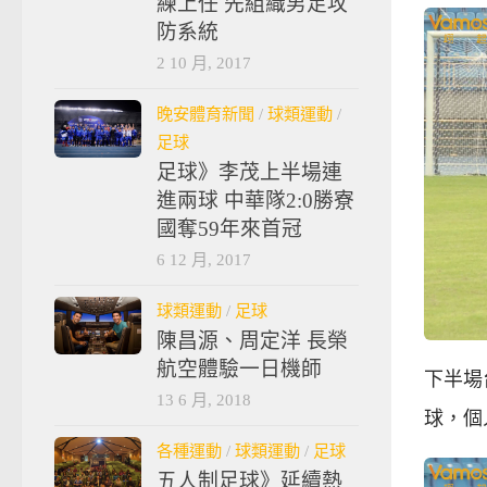
練上任 先組織男足攻
防系統
2 10 月, 2017
晚安體育新聞
/
球類運動
/
足球
足球》李茂上半場連
進兩球 中華隊2:0勝寮
國奪59年來首冠
6 12 月, 2017
球類運動
/
足球
陳昌源、周定洋 長榮
航空體驗一日機師
下半場
13 6 月, 2018
球，個
各種運動
/
球類運動
/
足球
五人制足球》延續熱