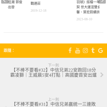
別受傷低潮 郭俊
羽球》搭檔一年磨出
戰連莊
五年再出發
契 世大運混雙金牌
2019-12-18
馨、葉宏蔚續拚亞運
2
2023-08-10
跟隨：
下一則
【不棒不要看#32】中信兄弟22安跑回18分
霸凌獅｜王威晨5安4打點｜高國慶首安出爐
上一則
【不棒不要看#31】中信兄弟贏統一三連敗