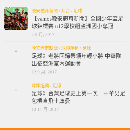
晚安體育新聞
/
綜合
/
足球
【vamos晚安體育新聞】全國少年盃足
球錦標賽 u12學校組蘆洲國小奪冠
4 5 月, 2017
晚安體育新聞
/
球類運動
/
足球
足球》老將回歸帶領年輕小將 中華隊
出征亞洲室內運動會
12 9 月, 2017
球類運動
/
足球
足球》台灣足球史上第一次 中華男足
包機直飛土庫曼
12 11 月, 2017