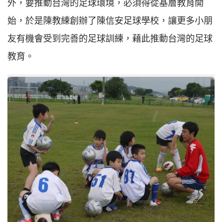
外，要推動台灣的足球環境，必須得從基層教育開
始，於是陳教練創辦了陳信安足球學校，讓更多小朋
友有機會受到完善的足球訓練，藉此推動台灣的足球
教育。