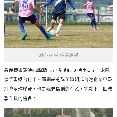
圖片提供:中華足協
最後賽果銘傳4:0擊敗aca，紅獅fc1:0勝出s.f.i.，兩隊
攜手重返台企甲。而剩餘的隊伍將組成台灣企業甲級
升降足球聯賽，也是我們俗稱的企乙，挑戰下一個球
季升級的機會。