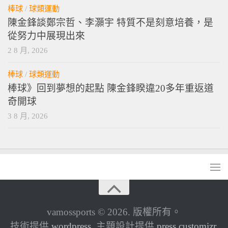
棒球
/
球類運動
陳金鋒談鄭宗哲、李灝宇 特質不是刻意培養，是
從努力中展現出來
2 8 月, 2026
棒球
/
球類運動
棒球》回到夢想的起點 陳金鋒睽違20多年重返道
奇開球
3 8 月, 2026
vamossports © 2026. 版權所有。
技術提供
wordpress
. 主題設計提供
press customizr
.