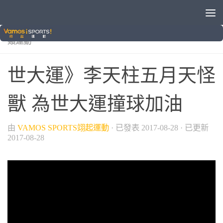
/
/
/
/
2017臺北世大運
世界大學運動會
國際賽事
撞球
球
類運動
世大運》李天柱五月天怪
獸 為世大運撞球加油
由
VAMOS SPORTS翊起運動
· 已發表
2017-08-28
· 已更新
2017-08-28