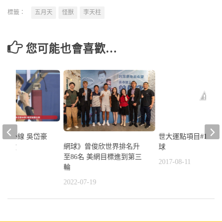
標籤：
五月天
怪獸
李天柱
您可能也會喜歡…
假苦練外線 吳岱豪
世大運點項目#15-
網球》曾俊欣世界排名升
把握度
球
至86名 美網目標進到第三
4
2017-08-11
輪
2022-07-19