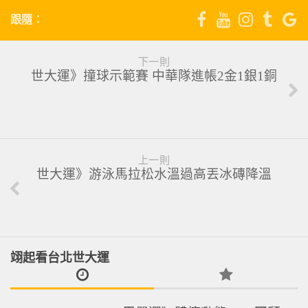
跟隨：
下一則
世大運》撞球示範賽 中華隊進帳2金1銀1銅
上一則
世大運》游泳馬拉松水溫過高丟冰磚降溫
翊起看台北世大運