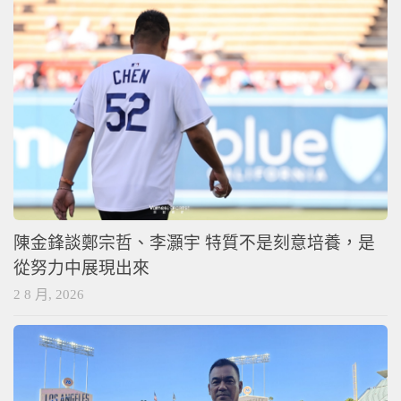
陳金鋒談鄭宗哲、李灝宇 特質不是刻意培養，是
從努力中展現出來
2 8 月, 2026