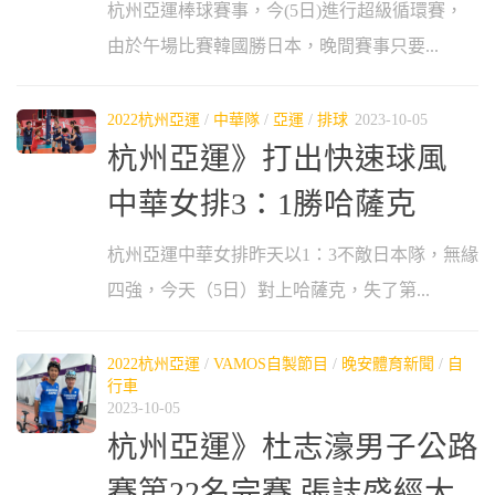
杭州亞運棒球賽事，今(5日)進行超級循環賽，
由於午場比賽韓國勝日本，晚間賽事只要...
2022杭州亞運
/
中華隊
/
亞運
/
排球
2023-10-05
杭州亞運》打出快速球風
中華女排3：1勝哈薩克
杭州亞運中華女排昨天以1：3不敵日本隊，無緣
四強，今天（5日）對上哈薩克，失了第...
2022杭州亞運
/
VAMOS自製節目
/
晚安體育新聞
/
自
行車
2023-10-05
杭州亞運》杜志濠男子公路
賽第22名完賽 張誌盛經大