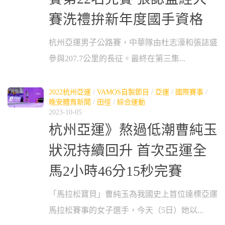
賽洗禮拚新年度國手資格
杭州亞運男子公路賽，中華隊由杜志濠和張誌盛
參與207.7公里的長征。最終在第三集...
2022杭州亞運
/
VAMOS自製節目
/
亞運
/
國際賽事
/
晚安體育新聞
/
田徑
/
綜合運動
2023-10-05
杭州亞運》熬過低潮曹純玉
狀況持續回升 首次亞運全
馬2小時46分15秒完賽
「馬拉松寶貝」曹純玉為我國史上首位達標亞運
馬拉松賽事的女子選手，今天（5日）她以...