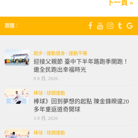
下一頁 »
跟隨：
跑步
/
運動健身
/
運動平權
迎接父親節 臺中下半年路跑季開跑！
邀全民跑出幸福時光
8 8 月, 2026
棒球
/
球類運動
棒球》回到夢想的起點 陳金鋒睽違20
多年重返道奇開球
3 8 月, 2026
棒球
/
球類運動