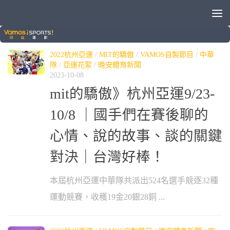
標籤：
杭州亞運
2022杭州亞運
/
MIT的驕傲
/
VAMOS自製節目
/
中華
隊
/
亞運花絮
/
晚安體育新聞
2023-10-08
mit的驕傲》杭州亞運9/23-
10/8 ｜國手們在賽後聊的
心情、說的故事、談的關鍵
對決｜台灣好棒！
本屆杭州亞運中華隊共派出524名選手競逐32種
運動競賽，收穫19金20銀28銅 ...