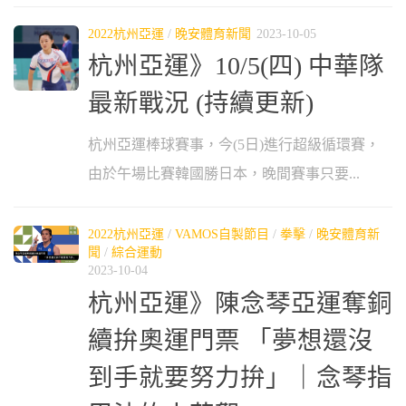
2022杭州亞運
/
晚安體育新聞
2023-10-05
杭州亞運》10/5(四) 中華隊
最新戰況 (持續更新)
杭州亞運棒球賽事，今(5日)進行超級循環賽，
由於午場比賽韓國勝日本，晚間賽事只要...
2022杭州亞運
/
VAMOS自製節目
/
拳擊
/
晚安體育新
聞
/
綜合運動
2023-10-04
杭州亞運》陳念琴亞運奪銅
續拚奧運門票 「夢想還沒
到手就要努力拚」｜念琴指