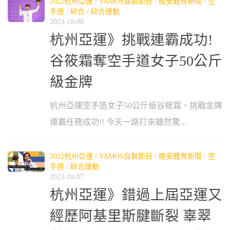
2022杭州亞運
/
VAMOS自製節目
/
晚安體育新聞
/
空
手道
/
綜合
/
綜合運動
2023-10-08
杭州亞運》挑戰連霸成功!
谷筱霜奪空手道女子50公斤
級金牌
杭州亞運空手道女子50公斤級谷筱霜，挑戰金牌
連霸任務成功!! 今天一路打來雖然驚...
2022杭州亞運
/
VAMOS自製節目
/
晚安體育新聞
/
空
手道
/
綜合運動
2023-10-07
杭州亞運》錯過上屆亞運又
經歷阿基里斯腱斷裂 辜翠