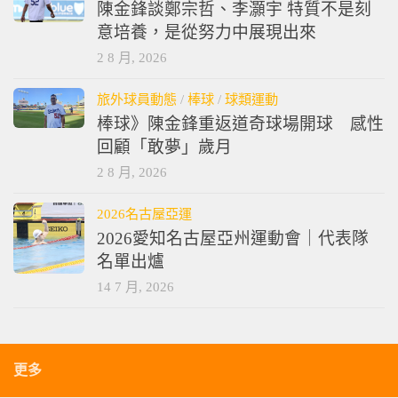
陳金鋒談鄭宗哲、李灝宇 特質不是刻
意培養，是從努力中展現出來
2 8 月, 2026
旅外球員動態
/
棒球
/
球類運動
棒球》陳金鋒重返道奇球場開球 感性
回顧「敢夢」歲月
2 8 月, 2026
2026名古屋亞運
2026愛知名古屋亞州運動會｜代表隊
名單出爐
14 7 月, 2026
更多