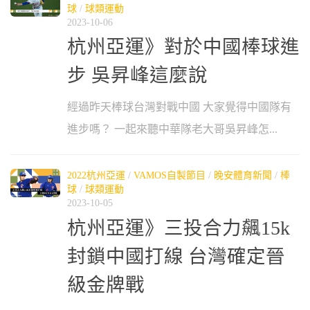
球
/
球類運動
2023-10-06
杭州亞運》對於中國棒球進
步 吳昇峰這麼說
經過昨天棒球台灣對戰中國 大家覺得中國隊有
進步嗎？ 一起來聽中華隊老大哥吳昇峰怎...
2022杭州亞運
/
VAMOS自製節目
/
晚安體育新聞
/
棒
球
/
球類運動
2023-10-05
杭州亞運》三投合力飆15k
封鎖中國打線 台灣確定晉
級金牌戰