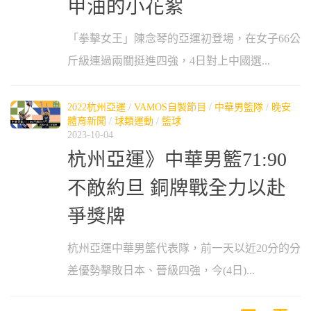
甲油的小花絮
「拳擊女王」陳念琴的亞運初登場，在女子66公
斤級連過兩關挺進四強，4日對上中國選...
2022杭州亞運
/
VAMOS自製節目
/
中華男籃隊
/
晚安
體育新聞
/
球類運動
/
籃球
2023-10-04
杭州亞運》中華男籃71:90
不敵約旦 銅牌戰全力以赴
爭獎牌
杭州亞運中華男籃代表隊，前一天以近20分的分
差優勢擊敗日本、晉級四強，今(4日)...