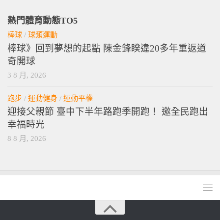
熱門體育動態TO5
棒球
/
球類運動
棒球》回到夢想的起點 陳金鋒睽違20多年重返道
奇開球
3 8 月, 2026
跑步
/
運動健身
/
運動平權
迎接父親節 臺中下半年路跑季開跑！ 邀全民跑出
幸福時光
8 8 月, 2026