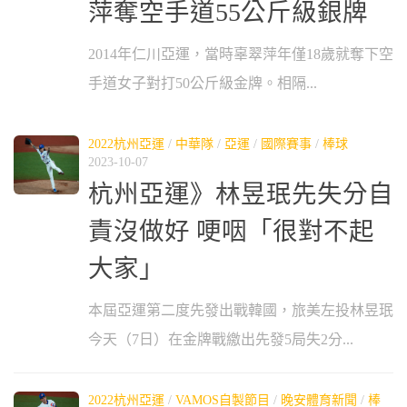
萍奪空手道55公斤級銀牌
2014年仁川亞運，當時辜翠萍年僅18歲就奪下空
手道女子對打50公斤級金牌。相隔...
2022杭州亞運
/
中華隊
/
亞運
/
國際賽事
/
棒球
2023-10-07
杭州亞運》林昱珉先失分自
責沒做好 哽咽「很對不起
大家」
本屆亞運第二度先發出戰韓國，旅美左投林昱珉
今天（7日）在金牌戰繳出先發5局失2分...
2022杭州亞運
/
VAMOS自製節目
/
晚安體育新聞
/
棒