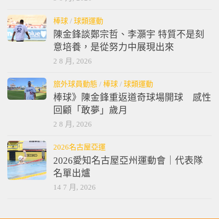
棒球
/
球類運動
陳金鋒談鄭宗哲、李灝宇 特質不是刻
意培養，是從努力中展現出來
2 8 月, 2026
旅外球員動態
/
棒球
/
球類運動
棒球》陳金鋒重返道奇球場開球 感性
回顧「敢夢」歲月
2 8 月, 2026
2026名古屋亞運
2026愛知名古屋亞州運動會｜代表隊
名單出爐
14 7 月, 2026