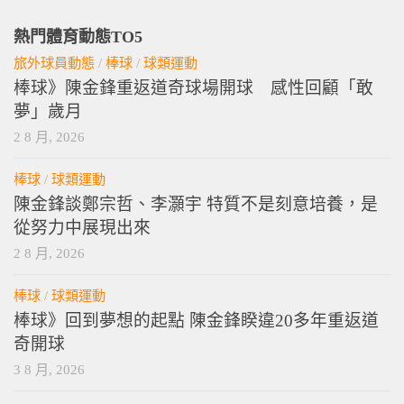
熱門體育動態TO5
旅外球員動態
/
棒球
/
球類運動
棒球》陳金鋒重返道奇球場開球 感性回顧「敢
夢」歲月
2 8 月, 2026
棒球
/
球類運動
陳金鋒談鄭宗哲、李灝宇 特質不是刻意培養，是
從努力中展現出來
2 8 月, 2026
棒球
/
球類運動
棒球》回到夢想的起點 陳金鋒睽違20多年重返道
奇開球
3 8 月, 2026