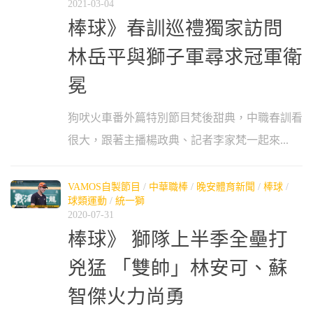
2021-03-04
棒球》春訓巡禮獨家訪問
林岳平與獅子軍尋求冠軍衛
冕
狗吠火車番外篇特別節目梵後甜典，中職春訓看
很大，跟著主播楊政典、記者李家梵一起來...
VAMOS自製節目
/
中華職棒
/
晚安體育新聞
/
棒球
/
球類運動
/
統一獅
2020-07-31
棒球》 獅隊上半季全壘打
兇猛 「雙帥」林安可、蘇
智傑火力尚勇