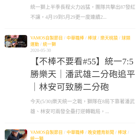
統一獅上半季長程火力凶猛，團隊共擊出87發紅
不讓，4月19到5月29更一度連續2...
VAMOS自製節目
/
中華職棒
/
棒球
/
樂天桃猿
/
球類
運動
/
統一獅
2020-05-30
【不棒不要看#55】統一7:5
勝樂天｜潘武雄二分砲追平
｜林安可致勝二分砲
今天(5/30)樂天統一之戰，獅隊在8局下靠著潘武
雄、林安可兩發全壘打逆轉戰局，...
VAMOS自製節目
/
中華職棒
/
晚安體育新聞
/
棒球
/
統一獅