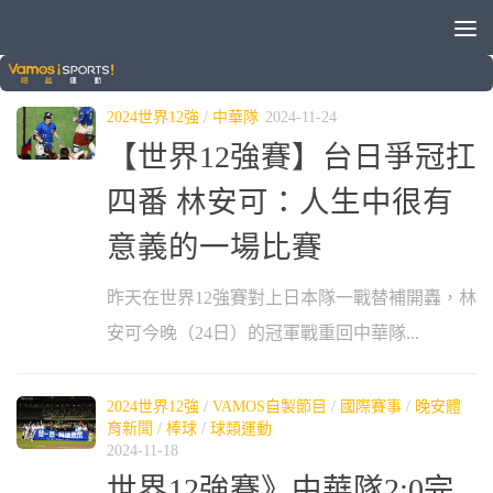
標籤：
林安可
2024世界12強
/
中華隊
2024-11-24
【世界12強賽】台日爭冠扛
四番 林安可：人生中很有
意義的一場比賽
昨天在世界12強賽對上日本隊一戰替補開轟，林
安可今晚（24日）的冠軍戰重回中華隊...
2024世界12強
/
VAMOS自製節目
/
國際賽事
/
晚安體
育新聞
/
棒球
/
球類運動
2024-11-18
世界12強賽》中華隊2:0完