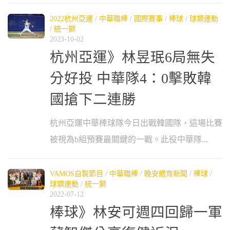
2022杭州亞運
/
中華職棒
/
國際賽事
/
棒球
/
球類運動
/
統一獅
2023-10-02
杭州亞運》林昱珉6局無失
分好投 中華隊4：0擊敗韓
國搶下二連勝
杭州亞運中華棒球隊今日出戰韓國隊，這場比賽
被視為b組預賽最關鍵的一戰。此役中華隊...
VAMOS自製節目
/
中華職棒
/
晚安體育新聞
/
棒球
/
球類運動
/
統一獅
2022-07-12
棒球》林安可週四回歸一軍