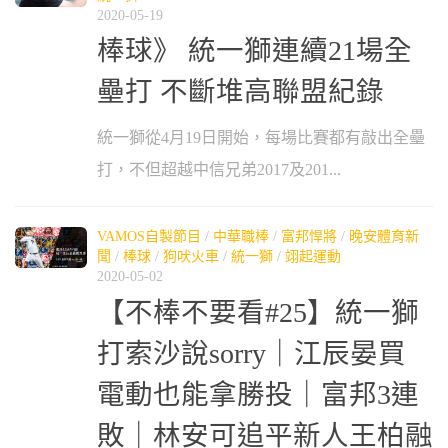
2020-05-19
棒球》 統一獅連續21場全
壘打 不斷堆高聯盟紀錄
統一獅從4月19日開始，每場比賽都有敲出全壘
打，不但超越中信兄弟2017及201...
VAMOS自製節目
/
中華職棒
/
富邦悍將
/
晚安體育新
聞
/
棒球
/
狗吠火車
/
統一獅
/
翊起運動
2020-05-02
【不棒不要看#25】統一獅
打索沙說sorry｜江辰晏買
電動也能拿勝投｜富邦3連
敗｜林安可追平新人王柏融