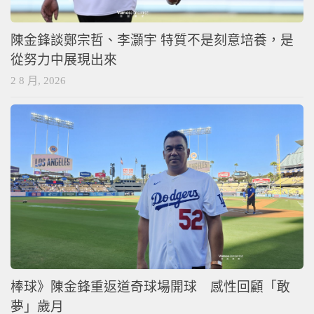
陳金鋒談鄭宗哲、李灝宇 特質不是刻意培養，是
從努力中展現出來
2 8 月, 2026
棒球》陳金鋒重返道奇球場開球 感性回顧「敢
夢」歲月