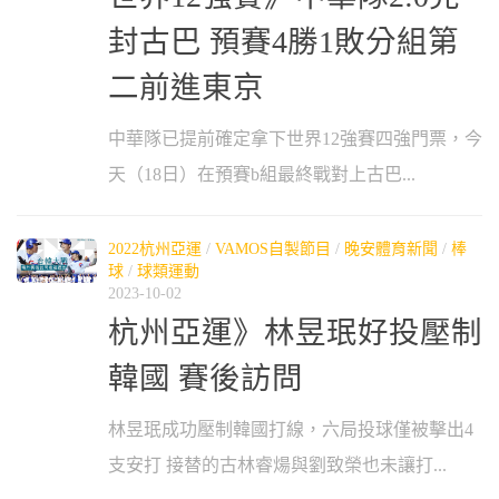
封古巴 預賽4勝1敗分組第
二前進東京
中華隊已提前確定拿下世界12強賽四強門票，今
天（18日）在預賽b組最終戰對上古巴...
2022杭州亞運
/
VAMOS自製節目
/
晚安體育新聞
/
棒
球
/
球類運動
2023-10-02
杭州亞運》林昱珉好投壓制
韓國 賽後訪問
林昱珉成功壓制韓國打線，六局投球僅被擊出4
支安打 接替的古林睿煬與劉致榮也未讓打...