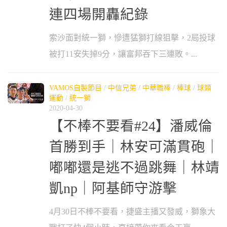
連四場開轟紀錄
索沙面對統一獅，慘遭猛獅打線狙擊，2局投球
被打11安失掉9分，讓富邦吞下三連敗。...
VAMOS自製節目
/
中信兄弟
/
中華職棒
/
棒球
/
球類
運動
/
統一獅
2020-04-30
【不棒不要看#24】潘威倫
首勝到手｜林安可滿貫砲｜
嘟嘟還是逃不過跳舞｜林靖
凱np｜阿基師守游擊
4月30日不棒不要看，捷盛主播又發威，獅象大