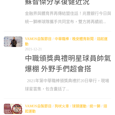
蘇智傑分享復健近況
金融界與體育界再傳結盟佳話！兆豐銀行今日與
統一獅棒球隊攜手共同宣布，雙方將再續前...
VAMOS自製節目
/
中華職棒
/
晚安體育新聞
/
翊起運
動
2021-12-21
中職頒獎典禮明星球員帥氣
爆棚 外野手們超會搭
2021年第中華職棒頒獎典禮於20日舉行，現場
球星雲集，包含囊括了...
VAMOS自製節目
/
狗吠火車
/
球類運動
/
統一獅
/
翊
起運動