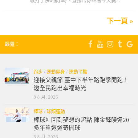
戰打了快4個小時，直接帶你來看今天贏...
下一頁 »
跟隨：
跑步
/
運動健身
/
運動平權
迎接父親節 臺中下半年路跑季開跑！
邀全民跑出幸福時光
8 8 月, 2026
棒球
/
球類運動
棒球》回到夢想的起點 陳金鋒睽違20
多年重返道奇開球
3 8 月, 2026