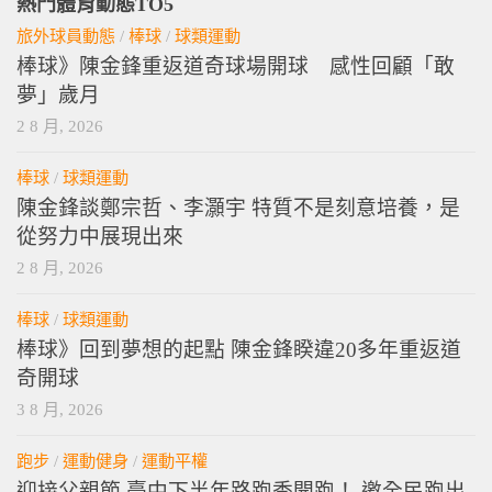
熱門體育動態TO5
旅外球員動態
/
棒球
/
球類運動
棒球》陳金鋒重返道奇球場開球 感性回顧「敢
夢」歲月
2 8 月, 2026
棒球
/
球類運動
陳金鋒談鄭宗哲、李灝宇 特質不是刻意培養，是
從努力中展現出來
2 8 月, 2026
棒球
/
球類運動
棒球》回到夢想的起點 陳金鋒睽違20多年重返道
奇開球
3 8 月, 2026
跑步
/
運動健身
/
運動平權
迎接父親節 臺中下半年路跑季開跑！ 邀全民跑出