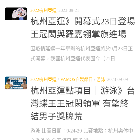
2022杭州亞運
2023-09-21
杭州亞運》開幕式23日登場
王冠閎與羅嘉翎掌旗進場
因疫情延遲一年舉辦的杭州亞運將於9月23日正
式開幕，我國杭州亞運代表團今（21日...
2022杭州亞運
/
VAMOS自製節目
/
游泳
2023-09-09
杭州亞運點項目｜游泳》台
灣蝶王王冠閎領軍 有望終
結男子獎牌荒
游泳 比賽日期：9/24-29 比賽地點：杭州奥体中