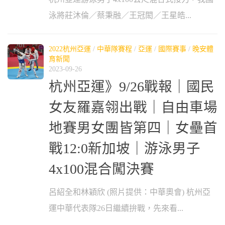
泳將莊沐倫／蔡秉融／王冠閎／王星皓...
2022杭州亞運
/
中華隊賽程
/
亞運
/
國際賽事
/
晚安體
育新聞
2023-09-26
杭州亞運》9/26戰報｜國民
女友羅嘉翎出戰｜自由車場
地賽男女團皆第四｜女壘首
戰12:0新加坡｜游泳男子
4x100混合闖決賽
呂紹全和林穎欣 (照片提供：中華奧會) 杭州亞
運中華代表隊26日繼續拚戰，先來看...