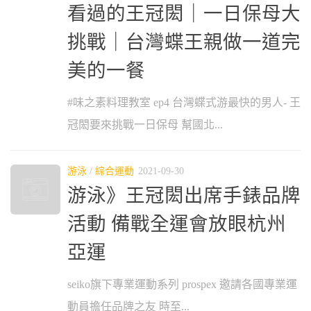
看過的王冠閎｜一日保母大
挑戰｜台灣蝶王親做一道完
美的一餐
#味之素料理教室 ep4 台灣蝶式游最快的男人- 王
冠閎要來挑戰一日保母 幫國北...
游泳
/
綜合運動
2021-09-30
游泳》王冠閎出席手錶品牌
活動 備戰全運會放眼杭州
亞運
seiko旗下專業運動系列 prospex 邀請各國專業運
動員擔任品牌之友 時至...