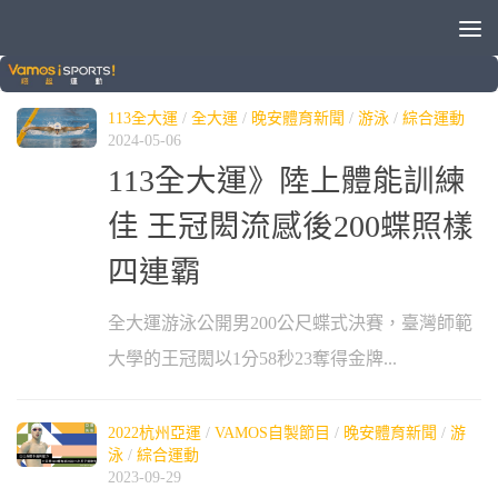
標籤：
王冠閎
113全大運
/
全大運
/
晚安體育新聞
/
游泳
/
綜合運動
2024-05-06
113全大運》陸上體能訓練
佳 王冠閎流感後200蝶照樣
四連霸
全大運游泳公開男200公尺蝶式決賽，臺灣師範
大學的王冠閎以1分58秒23奪得金牌...
2022杭州亞運
/
VAMOS自製節目
/
晚安體育新聞
/
游
泳
/
綜合運動
2023-09-29