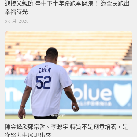
迎接父親節 臺中下半年路跑季開跑！ 邀全民跑出
幸福時光
8 8 月, 2026
陳金鋒談鄭宗哲、李灝宇 特質不是刻意培養，是
從努力中展現出來