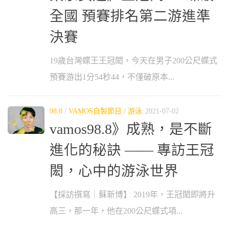
全國 預賽排名第二游進準
決賽
19歲台灣蝶王王冠閎，今天在男子200公尺蝶式
預賽游出1分54秒44，不僅破原本...
98.8
/
VAMOS自製節目
/
游泳
2021-07-02
vamos98.8》成熟，是不斷
進化的秘訣 —— 專訪王冠
閎，心中的游泳世界
【採訪撰寫｜蘇新博】 2019年，王冠閎即將升
高三，那一年，他在200公尺蝶式項...