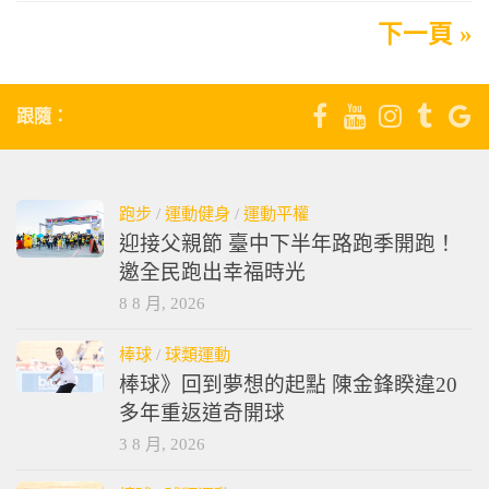
下一頁 »
跟隨：
跑步
/
運動健身
/
運動平權
迎接父親節 臺中下半年路跑季開跑！
邀全民跑出幸福時光
8 8 月, 2026
棒球
/
球類運動
棒球》回到夢想的起點 陳金鋒睽違20
多年重返道奇開球
3 8 月, 2026