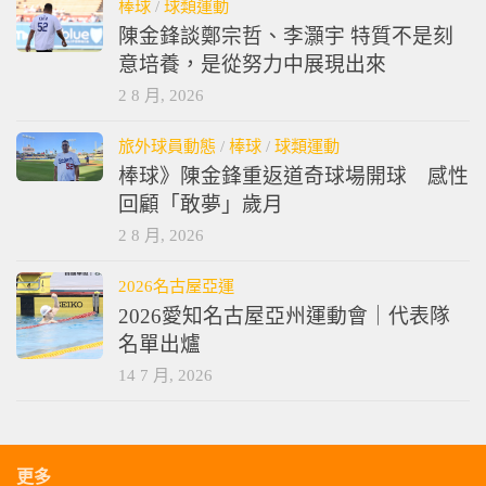
棒球
/
球類運動
陳金鋒談鄭宗哲、李灝宇 特質不是刻
意培養，是從努力中展現出來
2 8 月, 2026
旅外球員動態
/
棒球
/
球類運動
棒球》陳金鋒重返道奇球場開球 感性
回顧「敢夢」歲月
2 8 月, 2026
2026名古屋亞運
2026愛知名古屋亞州運動會｜代表隊
名單出爐
14 7 月, 2026
更多