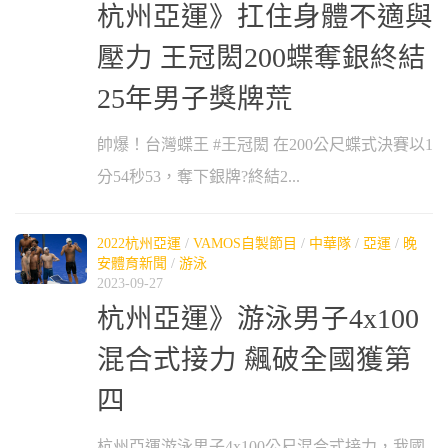
杭州亞運》扛住身體不適與
壓力 王冠閎200蝶奪銀終結
25年男子獎牌荒
帥爆！台灣蝶王 #王冠閎 在200公尺蝶式決賽以1
分54秒53，奪下銀牌?終結2...
2022杭州亞運
/
VAMOS自製節目
/
中華隊
/
亞運
/
晚
安體育新聞
/
游泳
2023-09-27
杭州亞運》游泳男子4x100
混合式接力 飆破全國獲第
四
杭州亞運游泳男子4x100公尺混合式接力，我國