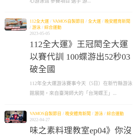
心游泳馆 參賽項目 選手 游...
112全大運
/
VAMOS自製節目
/
全大運
/
晚安體育新聞
/
游泳
/
綜合運動
2023-05-05
112全大運》王冠閎全大運
以賽代訓 100蝶游出52秒03
破全國
112年全大運游泳賽事今天（5日）在新竹縣游泳
館展開，來自臺灣師大的「台灣蝶王」...
VAMOS自製節目
/
晚安體育新聞
/
游泳
/
綜合運動
2022-04-27
味之素料理教室ep04》你沒