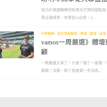
效力於美國職棒坦帕灣光芒隊的胡智為
第五個球季，本季從3a出發，4...
中華職棒
/
旅外球員動態
/
棒球
/
籃球
/
足球
vamos一周嚴選》體壇動
顧
一周嚴選又來了！什麼？過了一星期，
美國！沒錯，除了旅美第一手消息...