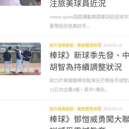
注旅美球員近況
vamos sports翊起運動美國春訓巡
要帶給你旅美好手...
旅外球員動態
/
晚安體育新聞
2018-03-16
棒球》新球季先發、
胡智為持續調整狀況
效力於美國職棒坦帕灣光芒隊投手胡智
15日共出賽4場，其中1場先...
旅外球員動態
/
晚安體育新聞
2018-03-15
棒球》鄧愷威勇闖大聯