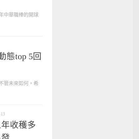
7年中華職棒的開球
態top 5回
不管未來如何，希
-13
五年收穫多
出發