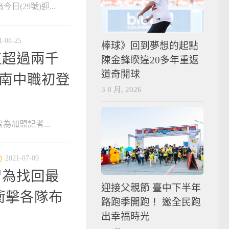
今日(29號)迎...
1-08-25
棒球》回到夢想的起點
值超過兩千
陳金鋒睽違20多年重返
道奇開球
台南中職初登
3 8 月, 2026
胡智為加盟記者...
動
2021-07-09
智為找回最
迎接父親節 臺中下半年
衝擊各隊布
路跑季開跑！ 邀全民跑
出幸福時光