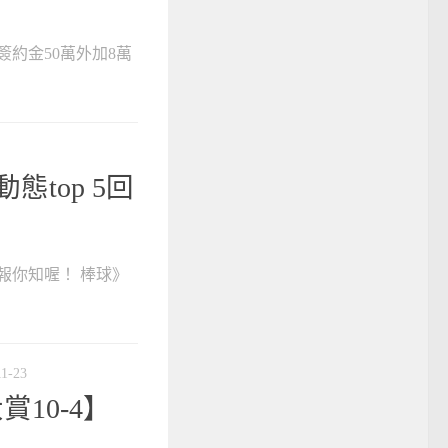
簽約金50萬外加8萬
態top 5回
報你知喔！ 棒球》
11-23
賞10-4】