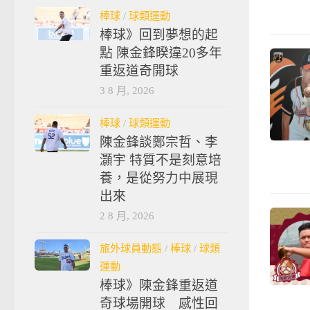
棒球
/
球類運動
棒球》回到夢想的起
點 陳金鋒睽違20多年
重返道奇開球
3 8 月, 2026
棒球
/
球類運動
陳金鋒談鄭宗哲、李
灝宇 特質不是刻意培
養，是從努力中展現
出來
2 8 月, 2026
旅外球員動態
/
棒球
/
球類
運動
棒球》陳金鋒重返道
奇球場開球 感性回