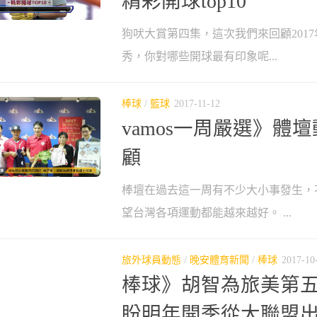
精彩開球top10
狗吠大賞第四集，這次我們來回顧201
秀，你對哪些開球最有印象呢...
棒球
/
籃球
2017-11-12
vamos一周嚴選》體壇動
顧
棒壇在過去這一周有不少大小事發生，
望台灣各項運動都能越來越好。 ...
旅外球員動態
/
晚安體育新聞
/
棒球
2017-10
棒球》胡智為旅美第
盼明年開季從大聯盟