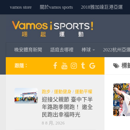
vamos store
關於vamos sports
2018雅加達巨港亞運
晚安體育新聞
語庭去哪裡
棒球
2022杭州亞
標
跟隨：
跑步
/
運動健身
/
運動平權
迎接父親節 臺中下半
年路跑季開跑！ 邀全
民跑出幸福時光
8 8 月, 2026