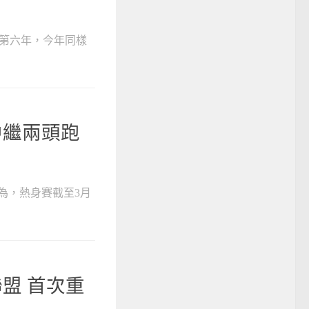
迴來到第六年，今年同樣
中繼兩頭跑
為，熱身賽截至3月
盟 首次重