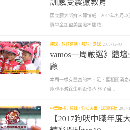
訓感受震撼教育
國立體大新鮮人鄧愷威，2017年九月以
獎學金加盟美國職棒雙城...
棒球
/
球類運動
/
籃球
/
足球
2017-12-03
vamos一周嚴選》體壇動
顧
本周一樣有豐富的棒、足、籃相關消息
龍魂不滅徐生明盃傳承 林子偉...
中華職棒
/
棒球
/
狗吠火車
/
球類運動
2017-
【2017狗吠中職年度大