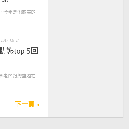
，今年是他旅美的
2017-09-24
態top 5回
李老闆跟總監還在
下一頁 »