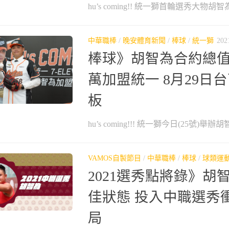
hu’s coming!! 統一獅首輪選秀大物胡智為
中華職棒
/
晚安體育新聞
/
棒球
/
統一獅
202
棒球》胡智為合約總
萬加盟統一 8月29日
板
hu’s coming!!! 統一獅今日(25號)舉辦
VAMOS自製節目
/
中華職棒
/
棒球
/
球類運
2021選秀點將錄》胡
佳狀態 投入中職選秀
局