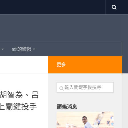
mit的驕傲
更多
】胡智為、呂
上關鍵投手
頭條消息