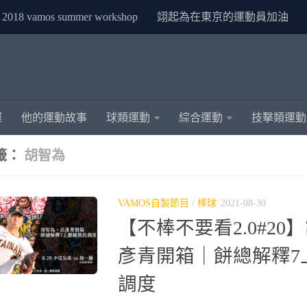
2018 vamos summer workshop
翊起為在東京的運動員加油
運
他的運動故事
球類運動
綜合運動
技擊類運動
籤：
胡智為
VAMOS自製節目
/
棒球
2021-08-30
【不棒不要看2.0#20
彥青開箱｜餅總解釋7
調度