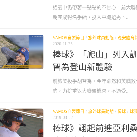
語氣中仍帶著一點點的不甘心，前大聯
期完成報名手續，投入中職選秀。...
VAMOS自製節目
/
旅外球員動態
/
晚安體育
2020-11-25
棒球》「爬山」列入訓
智為登山新體驗
前旅美投手胡智為，今年雖然和美職教
約，力拚重返大聯盟機會，不過受...
VAMOS自製節目
/
旅外球員動態
/
棒球
/
球
2019-03-22
棒球》翊起前進亞利桑