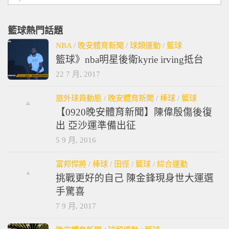
籃球熱門話題
NBA
/
晚安體育新聞
/
球類運動
/
籃球
籃球》nba明星後衛kyrie irving抵台
22 7 月, 2017
旅外球員動態
/
晚安體育新聞
/
棒球
/
籃球
【0920晚安體育新聞】陳偉殷傷後復
出 亞沙運準備出征
5 9 月, 2016
富邦悍將
/
棒球
/
田徑
/
籃球
/
綜合運動
挑戰更好的自己 陳金鋒現身世大運選
手驚喜
7 9 月, 2017