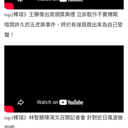
top2棒球》王勝偉出席頒獎典禮 泣訴駁斥不實傳聞
喧鬧許久的五虎將事件，終於有球員跳出來為自己發
聲！
top1棒球》林智勝陳鴻文召開記者會 針對近日風波做