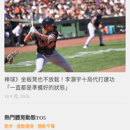
棒球》坐板凳也不放鬆！李灝宇十局代打建功
「一直都是準備好的狀態」
10 8 月, 2026
熱門體育動態TO5
跑步
/
運動健身
/
運動平權