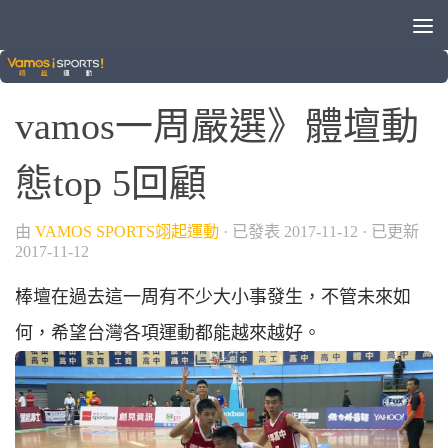
/
棒球
籃球
vamos一周嚴選》體壇動
態top 5回顧
由
VAMOS SPORTS翊起運動
· 已發表
2017-11-12
· 已更新
2017-11-12
棒壇在過去這一周有不少大小事發生，不管未來如
何，希望台灣各項運動都能越來越好。