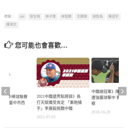
標籤：
hbl
徐生明
林子偉
林智勝
王勝偉
胡智為
陳冠宇
陳鴻文
您可能也會喜歡…
中職總冠軍》陳禹勳
2021中職選秀點將錄》長
年度高中棒球聯賽
遭強襲球擊中 賽後
打天賦備受肯定 「重砲捕
懼風雨-臺中市西
察
手」李展毅挑戰中職
2018-10-28
2021-07-03
6