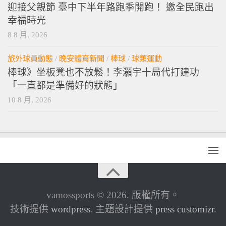
迎接父親節 臺中下半年路跑季開跑！ 邀全民跑出
幸福時光
8 8 月, 2026
旅外球員動態
/
晚安體育新聞
/
棒球
/
球類運動
棒球》坐板凳也不放鬆！李灝宇十局代打建功
「一直都是準備好的狀態」
10 8 月, 2026
vamossports © 2026. 版權所有。
技術提供
wordpress
. 主題設計提供
press customizr
.