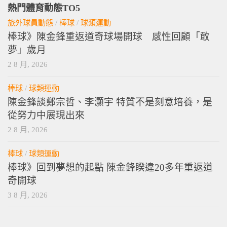
熱門體育動態TO5
旅外球員動態
/
棒球
/
球類運動
棒球》陳金鋒重返道奇球場開球 感性回顧「敢
夢」歲月
2 8 月, 2026
棒球
/
球類運動
陳金鋒談鄭宗哲、李灝宇 特質不是刻意培養，是
從努力中展現出來
2 8 月, 2026
棒球
/
球類運動
棒球》回到夢想的起點 陳金鋒睽違20多年重返道
奇開球
3 8 月, 2026