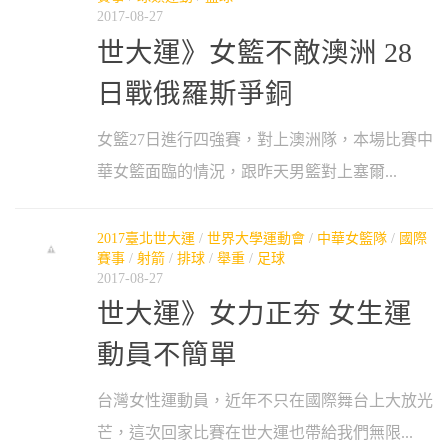
2017-08-27
世大運》女籃不敵澳洲 28
日戰俄羅斯爭銅
女籃27日進行四強賽，對上澳洲隊，本場比賽中
華女籃面臨的情況，跟昨天男籃對上塞爾...
2017臺北世大運
/
世界大學運動會
/
中華女籃隊
/
國際
賽事
/
射箭
/
排球
/
舉重
/
足球
2017-08-27
世大運》女力正夯 女生運
動員不簡單
台灣女性運動員，近年不只在國際舞台上大放光
芒，這次回家比賽在世大運也帶給我們無限...