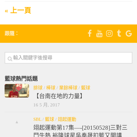
« 上一頁
跟隨：
籃球熱門話題
排球
/
棒球
/
業餘棒球
/
籃球
【台南在地的力量】
16 5 月, 2017
SBL
/
籃球
/
翊起運動
翊起運動第17集—-[20150528]三對三
鬥牛熱 裕隆球星吳奉晟扣籃又開講