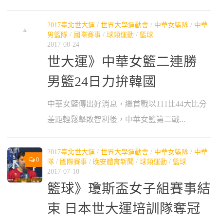
2017臺北世大運
/
世界大學運動會
/
中華女籃隊
/
中華
男籃隊
/
國際賽事
/
球類運動
/
籃球
2017-08-24
世大運》中華女籃二連勝
男籃24日力拚韓國
中華女籃傳出好消息，繼首戰以111比44大比分
差距輕鬆擊敗智利後，中華女籃第二戰...
2017臺北世大運
/
世界大學運動會
/
中華女籃隊
/
中華
0
隊
/
國際賽事
/
晚安體育新聞
/
球類運動
/
籃球
2017-07-10
籃球》瓊斯盃女子組賽事結
束 日本世大運培訓隊奪冠