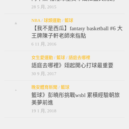
28 5 月, 2015
NBA
/
球類運動
/
籃球
【我不是西瓜】fantasy basketball #6 大
王牌陳子軒老師來指點
6 11 月, 2016
女生愛運動
/
籃球
/
語庭去哪裡
語庭去哪裡》翊起開心打球最重要
30 9 月, 2017
晚安體育新聞
/
籃球
籃球》彭曉彤挑戰wsbl 累積經驗朝旅
美夢前進
19 1 月, 2018