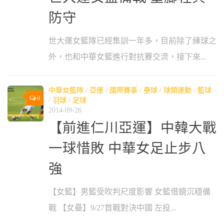
防守
世大運女籃隊已經集訓一年多，目前除了練球之
外，也和中華女籃進行對抗賽交流，接下來...
中華女籃隊
/
亞運
/
國際賽事
/
壘球
/
球類運動
/
籃球
0
/
羽球
/
足球
2014-09-26
【前進仁川亞運】中韓大戰
一球惜敗 中華女足止步八
強
【女籃】男籃受吹判尺度影響 女籃借鏡沉穩備
戰 【女壘】9/27首戰對決中國 左投...