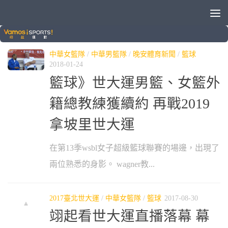
分類：
中華女籃隊
中華女籃隊
/
中華男籃隊
/
晚安體育新聞
/
籃球
2018-01-24
籃球》世大運男籃、女籃外
籍總教練獲續約 再戰2019
拿坡里世大運
在第13季wsbl女子超級籃球聯賽的場邊，出現了
兩位熟悉的身影。 wagner教...
2017臺北世大運
/
中華女籃隊
/
籃球
2017-08-30
翊起看世大運直播落幕 幕