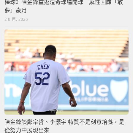
棒球》陳金鋒重返道奇球場開球 感性回顧「敢
夢」歲月
2 8 月, 2026
陳金鋒談鄭宗哲、李灝宇 特質不是刻意培養，是
從努力中展現出來