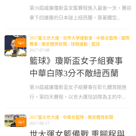
第39屆威廉瓊斯盃女籃賽程進入最後一天，賽前
拿下四連勝的日本碰上紐西蘭，靠著體型...
2017臺北世大運
/
世界大學運動會
/
中華女籃隊
/
國際
0
賽事
/
晚安體育新聞
/
球類運動
/
籃球
2017-07-08
籃球》瓊斯盃女子組賽事
中華白隊3分不敵紐西蘭
第39屆威廉瓊斯盃女子組賽事在彰化體育館進
行，第四天賽程，以世大運培訓隊為主的中...
2017臺北世大運
/
中華女籃隊
/
晚安體育新聞
0
2017-06-17
世大運女籃備戰 重腳程與