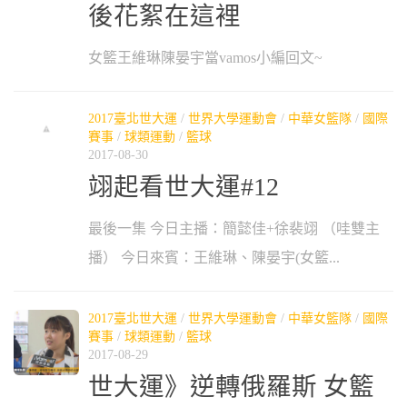
後花絮在這裡
女籃王維琳陳晏宇當vamos小編回文~
2017臺北世大運
/
世界大學運動會
/
中華女籃隊
/
國際
賽事
/
球類運動
/
籃球
2017-08-30
翊起看世大運#12
最後一集 今日主播：簡懿佳+徐裴翊 （哇雙主
播） 今日來賓：王維琳、陳晏宇(女籃...
2017臺北世大運
/
世界大學運動會
/
中華女籃隊
/
國際
賽事
/
球類運動
/
籃球
2017-08-29
世大運》逆轉俄羅斯 女籃