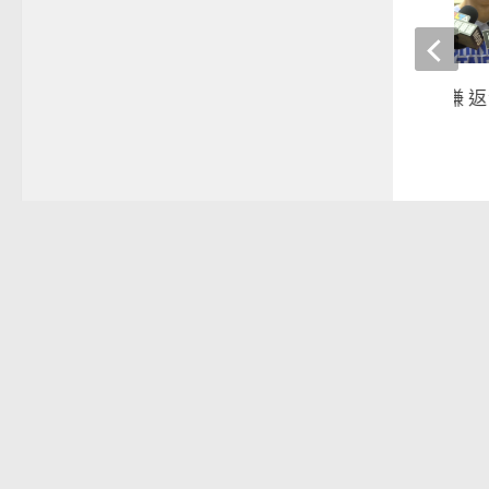
籃球》吳永盛 林庭謙 
賽
2018-05-19
晚安體育新聞
語庭去哪裡
棒球
vamossports © 2026. 版權所有。
技術提供
wordpress
. 主題設計提供
press customiz