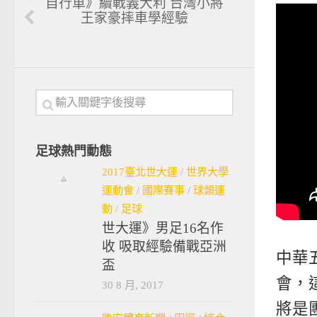
自行車》續戰義大利 台灣小將
王家豪摔車學經驗
足球熱門動態
2017臺北世大運
/
世界大學
運動會
/
國際賽事
/
球類運
動
/
足球
世大運》男足16名作
收 吸取經驗備戰亞洲
中華
盃
會，
30 8 月, 2017
將是