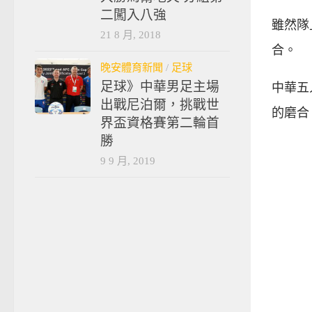
二闖入八強
雖然隊
21 8 月, 2018
合。
晚安體育新聞
/
足球
足球》中華男足主場
中華五
出戰尼泊爾，挑戰世
的磨合
界盃資格賽第二輪首
勝
9 9 月, 2019