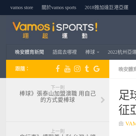
vamos store
關於vamos sports
2018雅加達巨港亞運
晚安體育新聞
語庭去哪裡
棒球
2022杭州亞
跟隨：
晚安體
下一則
足
棒球》張泰山加盟澳職 用自己
的方式愛棒球
征
由
VA
上一則