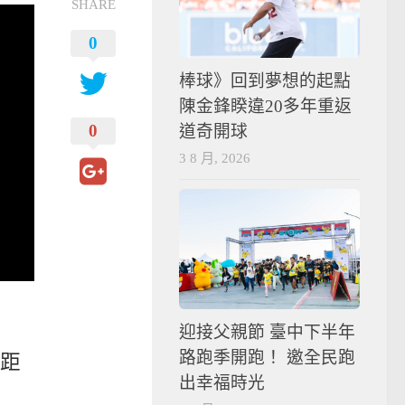
SHARE
0
棒球》回到夢想的起點
陳金鋒睽違20多年重返
0
道奇開球
3 8 月, 2026
迎接父親節 臺中下半年
路跑季開跑！ 邀全民跑
距
出幸福時光