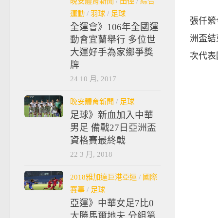
晚安體育新聞
/
田徑
/
綜合
運動
/
羽球
/
足球
張仟縈
全運會》106年全國運
洲盃結
動會宜蘭舉行 多位世
大運好手為家鄉爭獎
次代表
牌
24 10 月, 2017
晚安體育新聞
/
足球
足球》新血加入中華
男足 備戰27日亞洲盃
資格賽最終戰
22 3 月, 2018
2018雅加達巨港亞運
/
國際
賽事
/
足球
亞運》中華女足7比0
大勝馬爾地夫 分組第