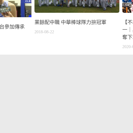
業餘配中職 中華棒球隊力拚冠軍
【不
返台參加傳承
一｜
2018-08-22
奪下
2020-
2022杭州亞運
他的運動故事
球類運動
綜合
r
.