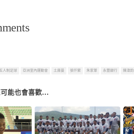
mments
五人制足球
亞洲室內運動會
土庫曼
張仟縈
朱家葦
永豐銀行
陳湋鈞
您可能也會喜歡…