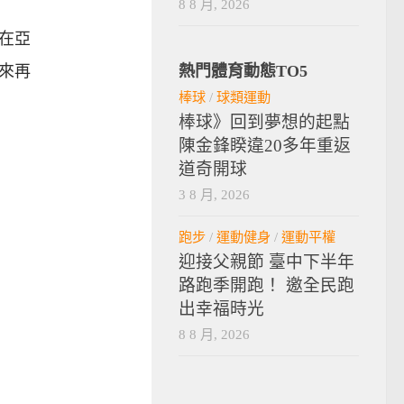
8 8 月, 2026
在亞
來再
熱門體育動態TO5
棒球
/
球類運動
棒球》回到夢想的起點
陳金鋒睽違20多年重返
道奇開球
3 8 月, 2026
跑步
/
運動健身
/
運動平權
迎接父親節 臺中下半年
路跑季開跑！ 邀全民跑
出幸福時光
8 8 月, 2026