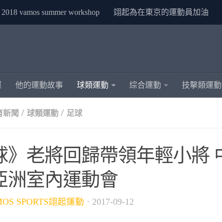
2018 vamos summer workshop
翊起為在東京的運動員加油
運
他的運動故事
球類運動
綜合運動
技擊類運動
/
/
育新聞
球類運動
足球
球》老將回歸帶領年輕小將 
亞洲室內運動會
MOS SPORTS翊起運動
·
2017-09-12