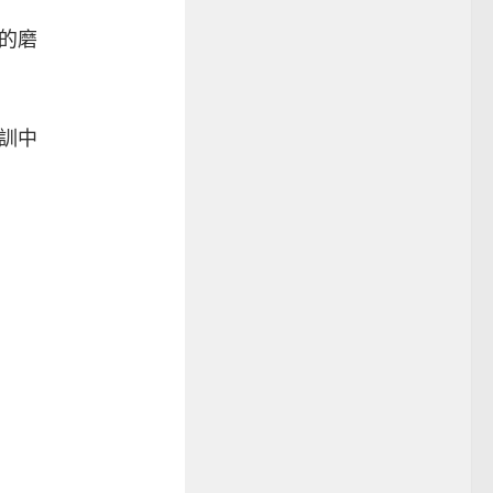
的磨
訓中