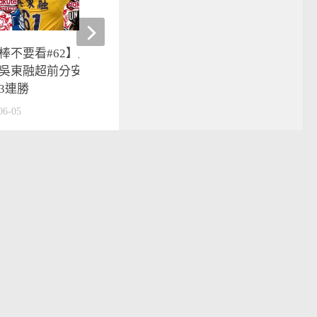
棒不要看#62】兄弟8:7險勝統
中職》明星賽兄弟鬩牆 
吳東融超前分安打｜兄弟驚險
明算帳
3連勝
2017-07-08
06-05
運動
技擊類運動
mit的驕傲