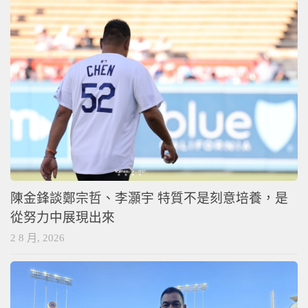
陳金鋒談鄭宗哲、李灝宇 特質不是刻意培養，是
從努力中展現出來
2 8 月, 2026