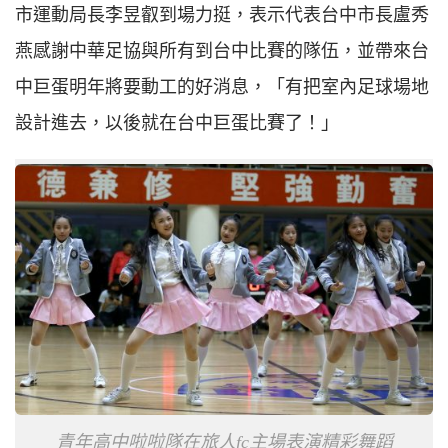
市運動局長李昱叡到場力挺，表示代表台中市長盧秀
燕感謝中華足協與所有到台中比賽的隊伍，並帶來台
中巨蛋明年將要動工的好消息，「有把室內足球場地
設計進去，以後就在台中巨蛋比賽了！」
青年高中啦啦隊在旅人fc主場表演精彩舞蹈