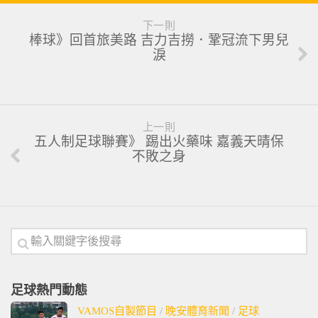
下一則
棒球》回首旅美路 吉力吉撈．鞏冠流下男兒
淚
上一則
五人制足球聯賽》 踢出火藥味 嘉義天晴保
不敗之身
足球熱門動態