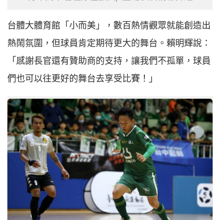
台體大體育館「小而美」，數百熱情觀眾就能創造出
熱鬧氛圍，但球員肯定期待更大的舞台。賴明輝說：
「感謝長官還有贊助商的支持，讓我們不孤單，球員
們也可以往更好的舞台去享受比賽！」