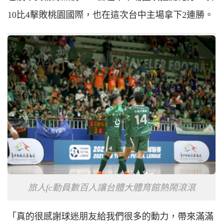
10比4擊敗桃園國際，也在這次台中主場拿下2連勝。
旅人fc動員數百人讓台體大體育館熱鬧滾滾
「真的很感謝球迷朋友給我們很多的動力，帶來滿滿