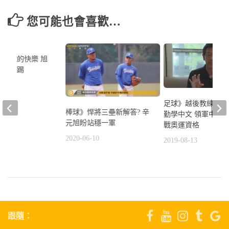
您可能也會喜歡…
足球》越後教練照料
棒球》悍將三壘新解答? 辛
勤學中文 領軍中華
元旭盼站穩一軍
戰奧運資格
受足球的快樂 旭
2020-06-10
2019-08-13
台東開踢
8
跟隨：