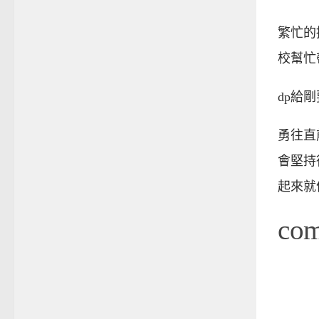
繁忙的
校幫忙
dp給
勇往直
會堅持
起來就
co