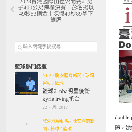
2023台灣國際田徑公開賽》男
子400公尺跨欄決賽｜彭名揚以
49秒53摘金｜陳傑49秒89拿下
銀牌
籃球熱門話題
NBA
/
晚安體育新聞
/
球類
運動
/
籃球
籃球》nba明星後衛
kyrie irving抵台
22 7 月, 2017
dou
旅外球員動態
/
晚安體育新
體，她
聞
/
棒球
/
籃球