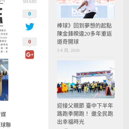
SHARE
0
棒球》回到夢想的起點
陳金鋒睽違20多年重返
0
道奇開球
3 8 月, 2026
迎接父親節 臺中下半年
路跑季開跑！ 邀全民跑
育媒
出幸福時光
籃球聯