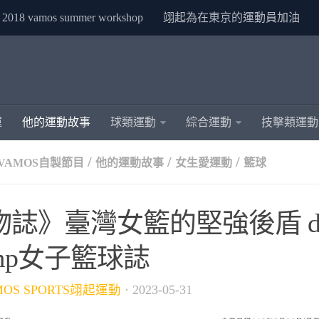
2018 vamos summer workshop
翊起為在東京的運動員加油
運
他的運動故事
球類運動
綜合運動
技擊類運動
/
/
/
VAMOS自製節目
他的運動故事
女生愛運動
籃球
物誌》臺灣女籃的堅強後盾 dou
ump女子籃球誌
MOS SPORTS翊起運動
·
2023-05-31