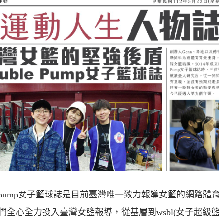
ble pump女子籃球誌是目前臺灣唯一致力報導女籃的網路體
們全心全力投入臺灣女籃報導，從基層到wsbl(女子超級