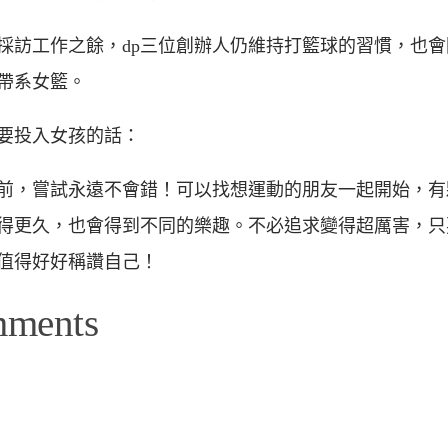
採訪工作之餘，dp三位創辦人仍維持打籃球的習慣，也會
帶系女籃。
剛要投入女孩的話：
前，嘗試永遠不會錯！可以找想運動的朋友一起開始，有
得更久，也會得到不同的樂趣。不必追求變得超厲害，只
值得好好稱讚自己！
mments