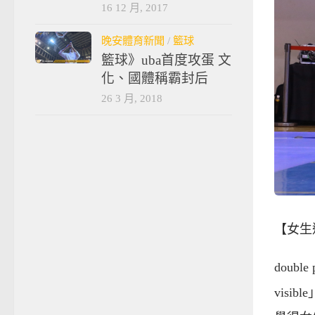
16 12 月, 2017
晚安體育新聞
/
籃球
籃球》uba首度攻蛋 文
化、國體稱霸封后
26 3 月, 2018
【女生
doub
vis