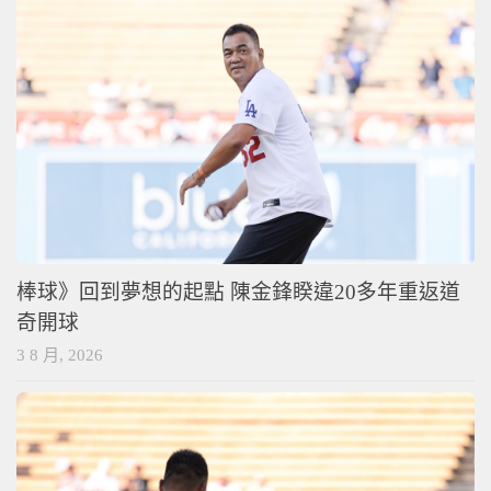
棒球》回到夢想的起點 陳金鋒睽違20多年重返道
奇開球
3 8 月, 2026