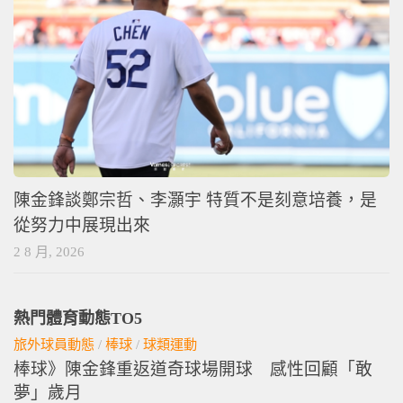
陳金鋒談鄭宗哲、李灝宇 特質不是刻意培養，是
從努力中展現出來
2 8 月, 2026
熱門體育動態TO5
旅外球員動態
/
棒球
/
球類運動
棒球》陳金鋒重返道奇球場開球 感性回顧「敢
夢」歲月