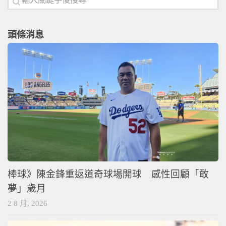
頭條消息
棒球》陳金鋒重返道奇球場開球 感性回顧「敢
夢」歲月
2 8 月, 2026