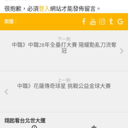
很抱歉，必須
登入
網站才能發佈留言。
跟隨：
下一則
中職》中職28年全壘打大賽 陽耀勳亂刀流奪
冠
上一則
中職》花蓮傳奇球星 挑戰公益金球大賽
翊起看台北世大運