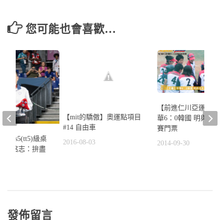
您可能也會喜歡…
【前進仁川亞運】女
【mit的驕傲】奧運點項目
華6：0韓國 明與日
#14 自由車
賽門票
ms5(tt5)級桌
2016-08-03
2014-09-30
牌 程銘志：拚盡
遺憾了
4
發佈留言