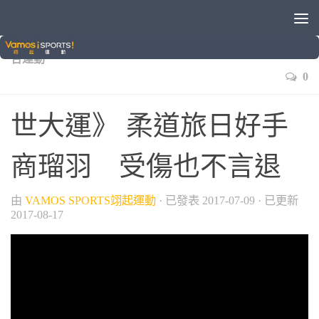
/
/
/
/
2017臺北世大運
世界大學運動會
國際賽事
柔道
綜
合運動
0
世大運》 柔道旅日好手
商瑠羽 受傷也不言退
由
VAMOS SPORTS翊起運動
· 已發表
2017-07-09
· 已更新
2017-08-17