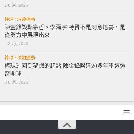
2 8 月, 2026
棒球
/
球類運動
陳金鋒談鄭宗哲、李灝宇 特質不是刻意培養，是
從努力中展現出來
2 8 月, 2026
棒球
/
球類運動
棒球》回到夢想的起點 陳金鋒睽違20多年重返道
奇開球
3 8 月, 2026