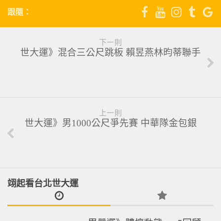
跟隨：
下一則
世大運》混合三公尺跳板 賴昱燕林昀蒂聯手
上一則
世大運》男1000公尺爭先賽 中華隊金包銀
翊起看台北世大運