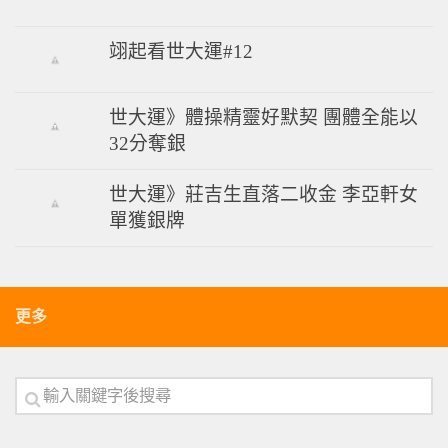
世大運》回家比賽 有你真好
翊起看世大運#12
世大運》體操精靈好默契 團體全能以
32分奪銀
世大運》莊吉生直落二收金 李亞軒女
單獲銀牌
更多