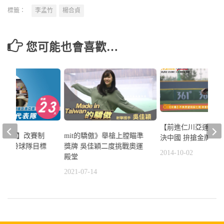
標籤：
李孟竹
楊合貞
您可能也會喜歡…
【前進仁川亞運】中
23天】改賽制
mit的驕傲》舉槍上膛瞄準
決中國 拚搶金牌戰
中華保齡球隊目標
獎牌 吳佳穎二度挑戰奧運
2014-10-02
殿堂
6
2021-07-14