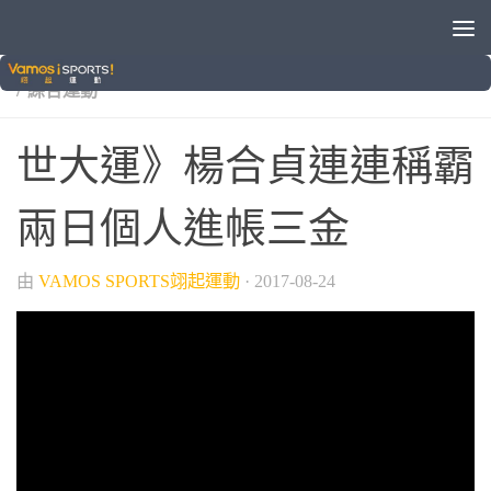
/
/
/
2017臺北世大運
世界大學運動會
國際賽事
滑輪溜冰
/
綜合運動
世大運》楊合貞連連稱霸
兩日個人進帳三金
由
VAMOS SPORTS翊起運動
·
2017-08-24