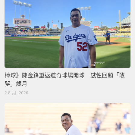
棒球》陳金鋒重返道奇球場開球 感性回顧「敢
夢」歲月
2 8 月, 2026