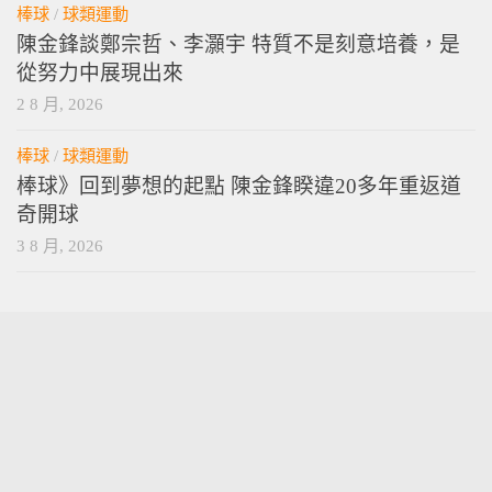
棒球
/
球類運動
陳金鋒談鄭宗哲、李灝宇 特質不是刻意培養，是
從努力中展現出來
2 8 月, 2026
棒球
/
球類運動
棒球》回到夢想的起點 陳金鋒睽違20多年重返道
奇開球
3 8 月, 2026
vamossports © 2026. 版權所有。