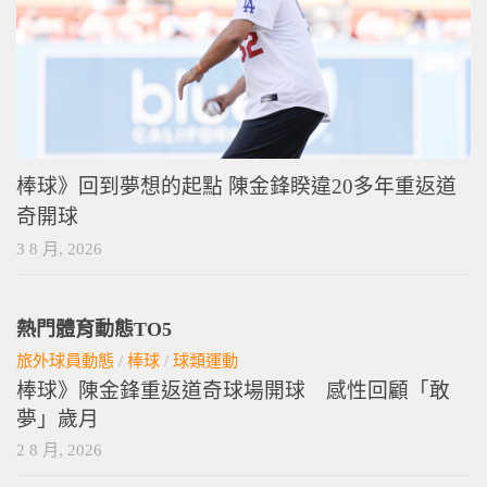
棒球》回到夢想的起點 陳金鋒睽違20多年重返道
奇開球
3 8 月, 2026
熱門體育動態TO5
旅外球員動態
/
棒球
/
球類運動
棒球》陳金鋒重返道奇球場開球 感性回顧「敢
夢」歲月
2 8 月, 2026