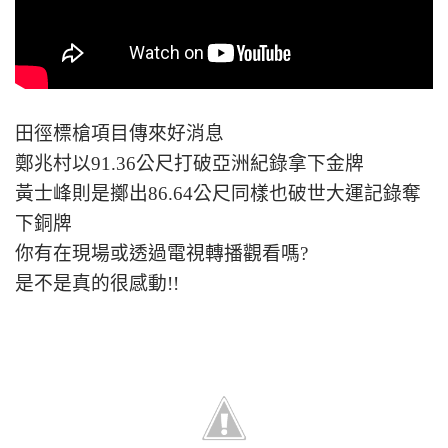
田徑標槍項目傳來好消息
鄭兆村以91.36公尺打破亞洲紀錄拿下金牌
黃士峰則是擲出86.64公尺同樣也破世大運記錄奪
下銅牌
你有在現場或透過電視轉播觀看嗎?
是不是真的很感動!!