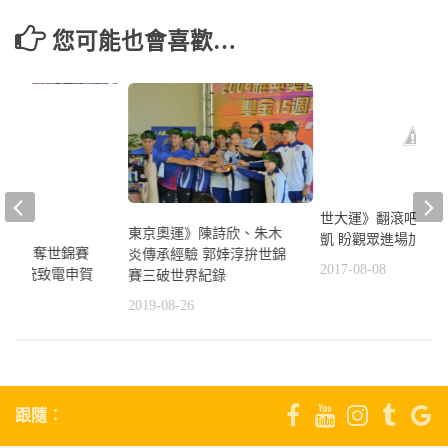
您可能也會喜歡…
世大運》翻滾吧男孩
東京奧運》陳詩欣、朱木
凱 盼觀眾進場加油
筱雯勇奪世錦賽
炎傳承經驗 郭婞淳拚世錦
2017-08-08
清德總統致電申賀
賽三破世界紀錄
4
2019-08-26
跟隨：