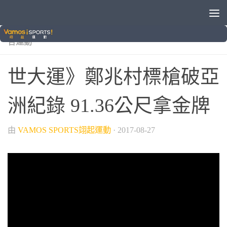
/
/
/
/
2017臺北世大運
世界大學運動會
國際賽事
田徑
綜
合運動
世大運》鄭兆村標槍破亞
洲紀錄 91.36公尺拿金牌
由
VAMOS SPORTS翊起運動
·
2017-08-27