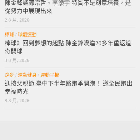
陳金鋒談鄭宗哲、李灝宇 特質不是刻意培養，是
從努力中展現出來
2 8 月, 2026
棒球
/
球類運動
棒球》回到夢想的起點 陳金鋒睽違20多年重返道
奇開球
3 8 月, 2026
跑步
/
運動健身
/
運動平權
迎接父親節 臺中下半年路跑季開跑！ 邀全民跑出
幸福時光
8 8 月, 2026