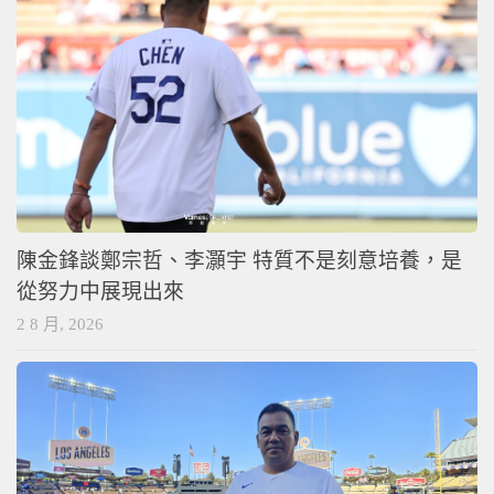
陳金鋒談鄭宗哲、李灝宇 特質不是刻意培養，是
從努力中展現出來
2 8 月, 2026