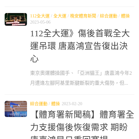
112全大運
/
全大運
/
晚安體育新聞
/
綜合運動
/
體操
2023-05-06
112全大運》傷後首戰全大
運吊環 唐嘉鴻宣告復出決
心
東京奧運體操國手、「亞洲貓王」唐嘉鴻今年2
月遭逢左腳阿基里斯腱斷裂的重大傷勢，但...
綜合運動
/
體操
2023-02-20
【體育署新聞稿】體育署全
力支援傷後恢復需求 期盼