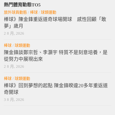
熱門體育動態TO5
旅外球員動態
/
棒球
/
球類運動
棒球》陳金鋒重返道奇球場開球 感性回顧「敢
夢」歲月
2 8 月, 2026
棒球
/
球類運動
陳金鋒談鄭宗哲、李灝宇 特質不是刻意培養，是
從努力中展現出來
2 8 月, 2026
棒球
/
球類運動
棒球》回到夢想的起點 陳金鋒睽違20多年重返道
奇開球
3 8 月, 2026