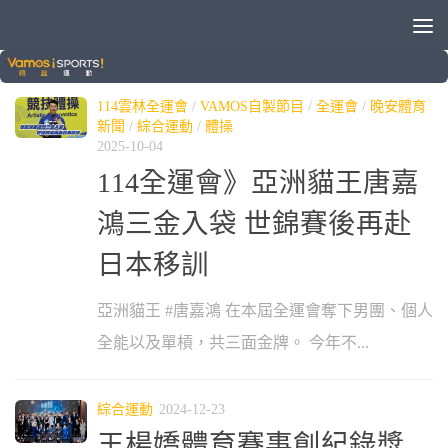
標籤：
唐嘉鴻
114雲林全運會
/
VAMOS自製節目
/
全運會
/
晚安體育
新聞
/
綜合運動
/
體操
2025-10-04
114全運會》亞洲貓王唐嘉
鴻三金入袋 世錦賽後再赴
日本移訓
亞洲貓王 #唐嘉鴻 在本屆全運會奪下男團、個人
全能以及單槓，共三面金牌。 今年不...
綜合運動
2024-12-23
王楊嬌體育賽事創紀錄獎