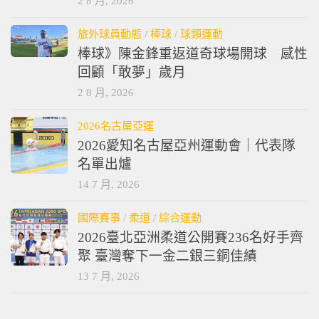
2 8 月, 2026
旅外球員動態
/
棒球
/
球類運動
棒球》陳金鋒重返道奇球場開球 感性
回顧「敢夢」歲月
2 8 月, 2026
2026名古屋亞運
2026愛知名古屋亞州運動會｜代表隊
名單出爐
14 7 月, 2026
國際賽事
/
柔道
/
綜合運動
2026臺北亞洲柔道公開賽236名好手齊
聚 臺灣奪下一金二銀三銅佳績
13 7 月, 2026