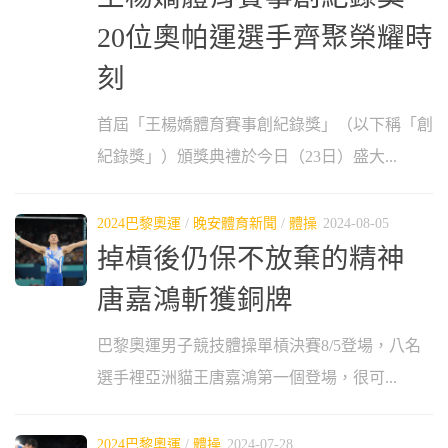
20位奧帕運選手齊聚榮耀時
刻
首屆「王楊嬌體育賽事創紀錄獎」（以下稱「創
紀錄獎」）頒獎典禮於今日（23日）盛大...
2024巴黎奧運
/
晚安體育新聞
/
體操
2024-08-05
掉槓後仍保不放棄的精神
唐嘉鴻斬獲銅牌
巴黎奧運男子競技體操單槓決賽8/5登場，八名
選手裡亞洲貓王唐嘉鴻第一個登場，很可...
2024巴黎奧運
/
體操
2024-07-28