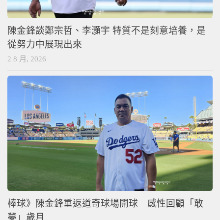
陳金鋒談鄭宗哲、李灝宇 特質不是刻意培養，是
從努力中展現出來
2 8 月, 2026
棒球》陳金鋒重返道奇球場開球 感性回顧「敢
夢」歲月