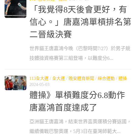
「我覺得8天後會更好，有
信心。」唐嘉鴻單槓排名第
二晉級決賽
世界貓王唐嘉鴻今晚（巴黎時間7/27）於男子競
技體操資格賽第三組登場，以難度分6...
113全大運
/
全大運
/
晚安體育新聞
/
綜合運動
/
體操
2024-05-03
體操》單槓難度分6.8動作
唐嘉鴻首度達成了
亞洲貓王唐嘉鴻，結束世界盃奧運積分賽返國，
繼續備戰巴黎奧運，5月3日在臺灣師範大...