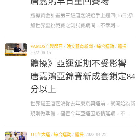
唐嘉鴻早日重回賽場
體操黃金計畫第三級唐嘉鴻選手上週四(16日)參
加世界盃挑戰賽之測試賽期間，不幸阿...
VAMOS自製節目
/
晚安體育新聞
/
綜合運動
/
體操
2022-06-15
體操》亞運延期不受影響
唐嘉鴻亞錦賽新成套鎖定84
分以上
世界貓王唐嘉鴻從去年東京奧運前，就開始為新
規則做準備，儘管今年亞運因疫情延期，不...
111全大運
/
綜合運動
/
體操
2022-04-25