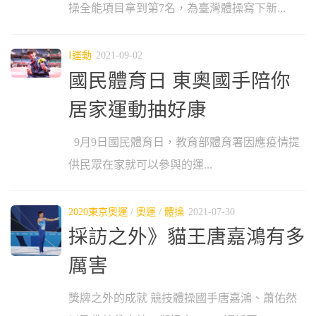
操全能項目拿到第7名，為臺灣體操寫下新...
I運動
2021-09-02
國民體育日 東奧國手陪你
居家運動抽好康
9月9日國民體育日，教育部體育署因應疫情提
供民眾在家就可以參與的運...
2020東京奧運
/
奧運
/
體操
2021-07-30
採訪之外》貓王唐嘉鴻有多
厲害
獎牌之外的成就 競技體操國手唐嘉鴻、蕭佑然