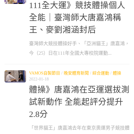
111全大運》競技體操個人
全能｜臺灣師大唐嘉鴻稱
王、麥劉湘涵封后
臺灣師大競技體操好手、「亞洲貓王」唐嘉鴻，
今（25）日在111年全國大專校院運動...
VAMOS自製節目
/
晚安體育新聞
/
綜合運動
/
體操
2022-01-18
體操》唐嘉鴻在亞運選拔測
試新動作 全能起評分提升
2.8分
「世界貓王」唐嘉鴻去年在東京奧運男子競技體