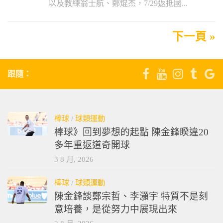
以及教練翁士航、鄭焜杰，7/29返抵國...
下一頁 »
跟隨：
棒球
/
球類運動
棒球》回到夢想的起點 陳金鋒睽違20
多年重返道奇開球
3 8 月, 2026
棒球
/
球類運動
陳金鋒談鄭宗哲、李灝宇 特質不是刻
意培養，是從努力中展現出來