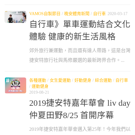
VAMOS自製節目
/
晚安體育新聞
/
自行車
2020-03-17
自行車》單車運動結合文化
體驗 健康的新生活風格
郊外旅行兼運動，而且還有達人帶路，這是台灣
捷安特旅行社與馬修嚴選的最新跨界合作。...
各種運動
/
女生愛運動
/
好動健身
/
綜合運動
/
自行車
/
運動健身
2019-08-21
2019捷安特嘉年華會 liv day
仲夏田野8/25 首開序幕
2019年捷安特嘉年華會邁入第25年！今年我們以