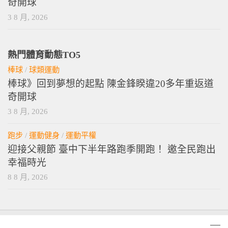
奇開球
3 8 月, 2026
熱門體育動態TO5
棒球
/
球類運動
棒球》回到夢想的起點 陳金鋒睽違20多年重返道
奇開球
3 8 月, 2026
跑步
/
運動健身
/
運動平權
迎接父親節 臺中下半年路跑季開跑！ 邀全民跑出
幸福時光
8 8 月, 2026