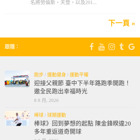
名將勞倫斯‧天登，以及201...
下一頁 »
跟隨：
跑步
/
運動健身
/
運動平權
迎接父親節 臺中下半年路跑季開跑！
邀全民跑出幸福時光
8 8 月, 2026
棒球
/
球類運動
棒球》回到夢想的起點 陳金鋒睽違20
多年重返道奇開球