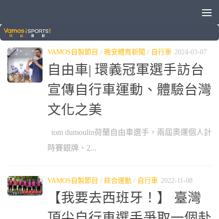
標籤：
捷安特
VAMOS自製節目
/
晚安體育新聞
/
自行車
2024-03-07
自由車| 環義冠軍選手訪台
宣傳自行車運動、體驗台灣
文化之美
tom dumoulin荷蘭自由車選手，兩屆奧運個人計
時賽銀牌、2...
VAMOS自製節目
/
綜合運動
/
自行車
2022-11-08
【我要去西班牙！】 臺灣
頂尖自行車選手爭取一個赴