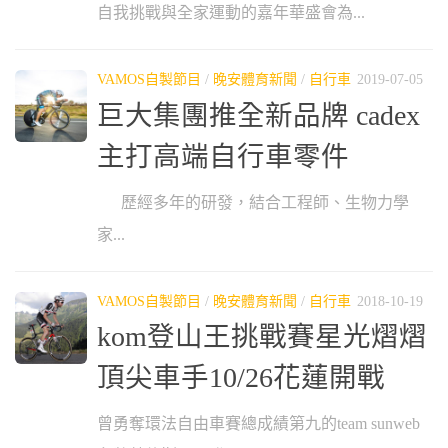
自我挑戰與全家運動的嘉年華盛會為...
VAMOS自製節目
/
晚安體育新聞
/
自行車
2019-07-05
巨大集團推全新品牌 cadex
主打高端自行車零件
歷經多年的研發，結合工程師、生物力學
家...
VAMOS自製節目
/
晚安體育新聞
/
自行車
2018-10-19
kom登山王挑戰賽星光熠熠
頂尖車手10/26花蓮開戰
曾勇奪環法自由車賽總成績第九的team sunweb