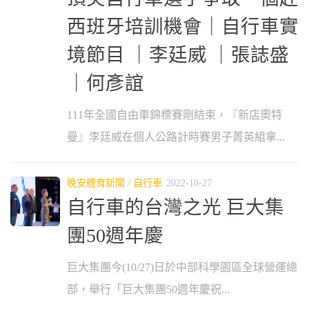
西班牙培訓機會｜自行車實
境節目 ｜李廷威 ｜張誌盛
｜何彥誼
111年全國自由車錦標賽剛結束，『新店奧特
曼』李廷威在個人公路計時賽男子菁英組拿...
晚安體育新聞
/
自行車
2022-10-27
自行車的台灣之光 巨大集
團50週年慶
巨大集團今(10/27)日於中部科學園區全球營運總
部，舉行「巨大集團50週年慶祝...