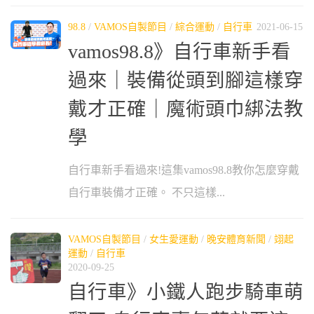
98.8
/
VAMOS自製節目
/
綜合運動
/
自行車
2021-06-15
vamos98.8》自行車新手看
過來｜裝備從頭到腳這樣穿
戴才正確｜魔術頭巾綁法教
學
自行車新手看過來!這集vamos98.8教你怎麼穿戴
自行車裝備才正確。 不只這樣...
VAMOS自製節目
/
女生愛運動
/
晚安體育新聞
/
翊起
運動
/
自行車
2020-09-25
自行車》小鐵人跑步騎車萌