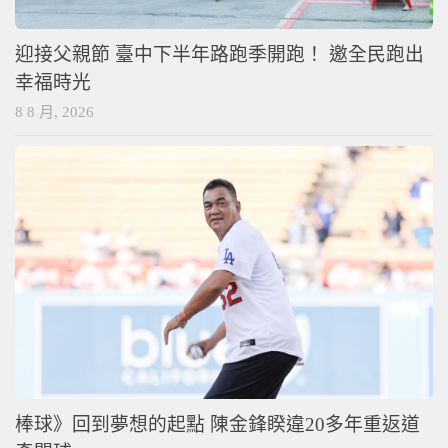
迎接父親節 臺中下半年路跑季開跑！ 邀全民跑出
幸福時光
8 8 月, 2026
棒球》回到夢想的起點 陳金鋒睽違20多年重返道