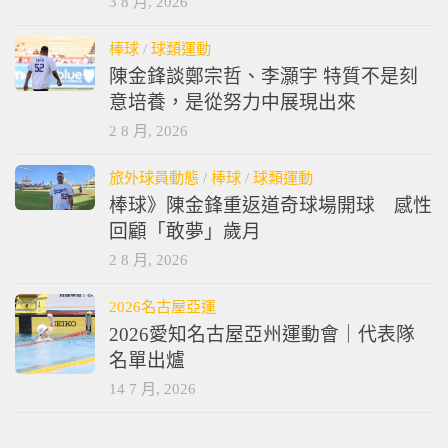
3 8 月, 2026
棒球
/
球類運動
陳金鋒談鄭宗哲、李灝宇 特質不是刻
意培養，是從努力中展現出來
2 8 月, 2026
旅外球員動態
/
棒球
/
球類運動
棒球》陳金鋒重返道奇球場開球 感性
回顧「敢夢」歲月
2 8 月, 2026
2026名古屋亞運
2026愛知名古屋亞州運動會｜代表隊
名單出爐
14 7 月, 2026