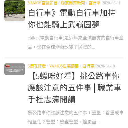
VAMOS自製節目
/
晚安體育新聞
/
自行車
2020-06-11
自行車》電動自行車加持
你也能騎上武嶺圓夢
ebike (電動自行車)是近年來全球最夯的自行車產
品，也在全球漸漸改變了民眾的...
5蝦咪好看
/
VAMOS自製節目
/
自行車
2020-04-10
【5蝦咪好看】挑公路車你
應該注意的五件事│職業車
手杜志濠開講
選公路車你應該注意的五件事 1.重量：首重成車
輕量化 2.管型：檢查管型、撞風面...