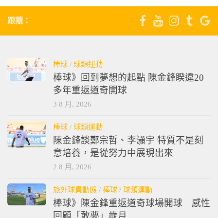
跟隨：
棒球
/
球類運動
棒球》回到夢想的起點 陳金鋒睽違20
多年重返道奇開球
3 8 月, 2026
棒球
/
球類運動
陳金鋒談鄭宗哲、李灝宇 特質不是刻
意培養，是從努力中展現出來
2 8 月, 2026
旅外球員動態
/
棒球
/
球類運動
棒球》陳金鋒重返道奇球場開球 感性
回顧「敢夢」歲月