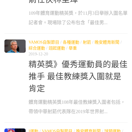
109年體育運動精英獎，於11月3日舉辦入圍名單
記者會。現場除了公布包含「最佳男...
VAMOS自製節目
/
各種運動
/
射箭
/
晚安體育新聞
/
綜合運動
/
翊起運動
/
舉重
2019-12-20
精英獎》優秀運動員的最佳
推手 最佳教練獎入圍就是
肯定
體育運動精英獎108年最佳教練獎入圍者包括，
帶領中華射箭代表隊在2019年世界射...
I運動
/
VAMOS自製節目
/
晚安體育新聞
/
球類運動
/