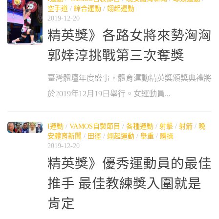
空手道
/
綜合運動
/
翊起運動
2019-12-20
精英獎》各路女將來勢洶洶
郭婞淳挑戰第三次奪獎
臺灣體壇年度盛事，體育運動精英獎頒獎典禮將
於2019年12月19日舉行。女運動員...
I運動
/
VAMOS自製節目
/
各種運動
/
射擊
/
射箭
/
晚
安體育新聞
/
田徑
/
翊起運動
/
舉重
/
體操
2019-12-20
精英獎》優秀運動員的最佳
推手 最佳教練獎入圍就是
肯定