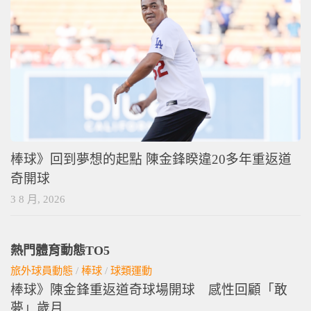
棒球》回到夢想的起點 陳金鋒睽違20多年重返道
奇開球
3 8 月, 2026
熱門體育動態TO5
旅外球員動態
/
棒球
/
球類運動
棒球》陳金鋒重返道奇球場開球 感性回顧「敢
夢」歲月