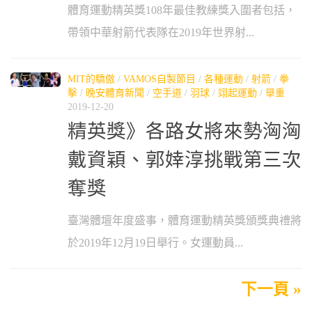
體育運動精英獎108年最佳教練獎入圍者包括，
帶領中華射箭代表隊在2019年世界射...
MIT的驕傲
/
VAMOS自製節目
/
各種運動
/
射箭
/
拳
擊
/
晚安體育新聞
/
空手道
/
羽球
/
翊起運動
/
舉重
2019-12-20
精英獎》各路女將來勢洶洶
戴資穎、郭婞淳挑戰第三次
奪獎
臺灣體壇年度盛事，體育運動精英獎頒獎典禮將
於2019年12月19日舉行。女運動員...
下一頁 »