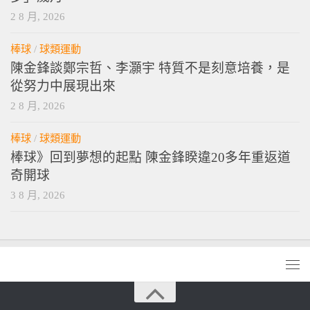
2 8 月, 2026
棒球
/
球類運動
陳金鋒談鄭宗哲、李灝宇 特質不是刻意培養，是
從努力中展現出來
2 8 月, 2026
棒球
/
球類運動
棒球》回到夢想的起點 陳金鋒睽違20多年重返道
奇開球
3 8 月, 2026