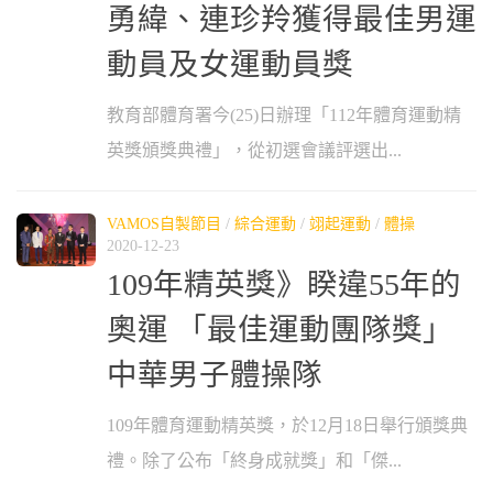
勇緯、連珍羚獲得最佳男運
動員及女運動員獎
教育部體育署今(25)日辦理「112年體育運動精
英獎頒獎典禮」，從初選會議評選出...
VAMOS自製節目
/
綜合運動
/
翊起運動
/
體操
2020-12-23
109年精英獎》睽違55年的
奧運 「最佳運動團隊獎」
中華男子體操隊
109年體育運動精英獎，於12月18日舉行頒獎典
禮。除了公布「終身成就獎」和「傑...