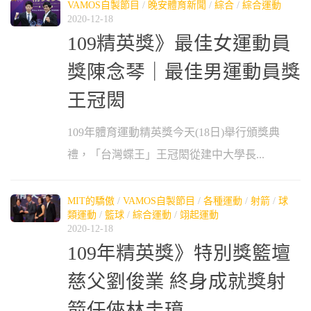
VAMOS自製節目
/
晚安體育新聞
/
綜合
/
綜合運動
2020-12-18
109精英獎》最佳女運動員
獎陳念琴｜最佳男運動員獎
王冠閎
109年體育運動精英獎今天(18日)舉行頒獎典
禮，「台灣蝶王」王冠閎從建中大學長...
MIT的驕傲
/
VAMOS自製節目
/
各種運動
/
射箭
/
球
類運動
/
籃球
/
綜合運動
/
翊起運動
2020-12-18
109年精英獎》特別獎籃壇
慈父劉俊業 終身成就獎射
箭任俠林圭璋