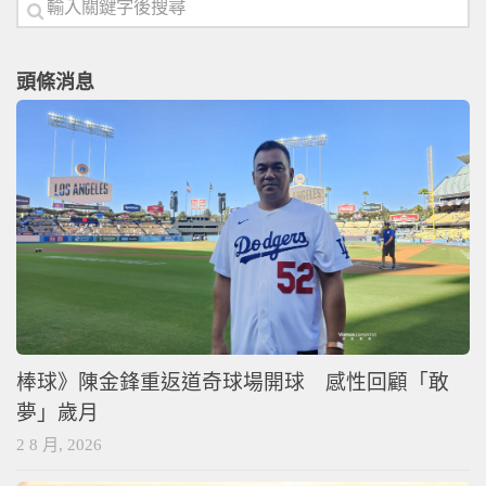
頭條消息
棒球》陳金鋒重返道奇球場開球 感性回顧「敢
夢」歲月
2 8 月, 2026