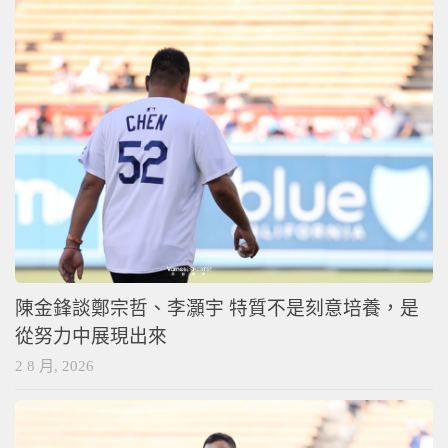
陳金鋒談鄭宗哲、李灝宇 特質不是刻意培養，是
從努力中展現出來
2 8 月, 2026