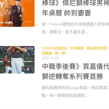
棒球》傑尼獅棒球男神推
年桌曆 帥到嫑嫑
統一7-eleven獅隊近年來陸續選入郭
憲、陳重羽、施子謙及潘...
VAMOS自製節目
/
中華職棒
/
晚安體育新聞
類運動
/
統一獅
2018-10-28
中職季後賽》買嘉儀代
獅逆轉奪系列賽首勝
握有兩勝領先的lamigo桃猿，總冠軍
動，統一獅陣容些微調整...