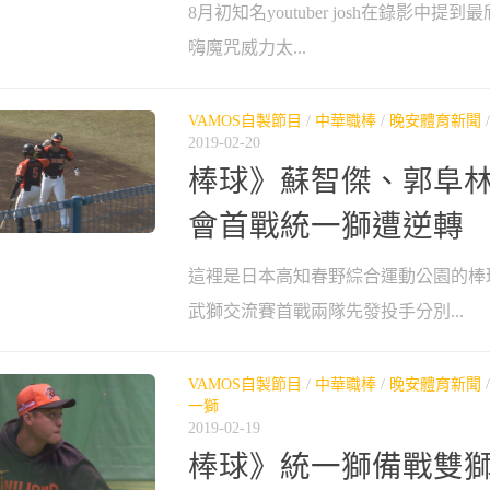
8月初知名youtuber josh在錄影中
嗨魔咒威力太...
VAMOS自製節目
/
中華職棒
/
晚安體育新聞
2019-02-20
棒球》蘇智傑、郭阜林
會首戰統一獅遭逆轉
這裡是日本高知春野綜合運動公園的棒
武獅交流賽首戰兩隊先發投手分別...
VAMOS自製節目
/
中華職棒
/
晚安體育新聞
一獅
2019-02-19
棒球》統一獅備戰雙獅