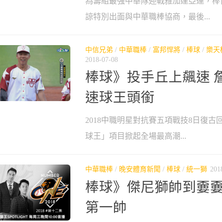
為籌組最強中華隊迎戰雅加達亞運，棒
諒特別出面與中華職棒協商，最後...
中信兄弟
/
中華職棒
/
富邦悍將
/
棒球
/
樂天
2018-07-08
棒球》投手丘上飆速 
速球王頭銜
2018中職明星對抗賽五項戰技8日復
球王」項目掀起全場最高潮...
中華職棒
/
晚安體育新聞
/
棒球
/
統一獅
201
棒球》傑尼獅帥到嫑嫑
第一帥