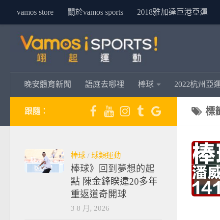
vamos store
關於vamos sports
2018雅加達巨港亞運
晚安體育新聞
語庭去哪裡
棒球
2022杭州亞
標
跟隨：
棒球
/
球類運動
棒球》回到夢想的起
點 陳金鋒睽違20多年
重返道奇開球
3 8 月, 2026