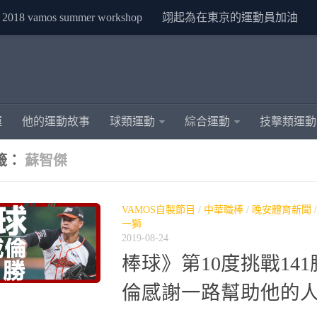
2018 vamos summer workshop
翊起為在東京的運動員加油
運
他的運動故事
球類運動
綜合運動
技擊類運動
籤：
蘇智傑
VAMOS自製節目
/
中華職棒
/
晚安體育新聞
一獅
2019-08-24
棒球》第10度挑戰141
倫感謝一路幫助他的