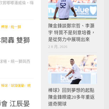
提到最欣賞嘟嘟潘威倫，嗨
陳金鋒談鄭宗哲、李灝
/
棒球
/
統一獅
宇 特質不是刻意培養，
開轟 雙獅
是從努力中展現出來
2 8 月, 2026
球場，統一獅與西
/
棒球
/
球類運動
/
統
棒球》回到夢想的起點
陳金鋒睽違20多年重返
會 江辰晏
道奇開球