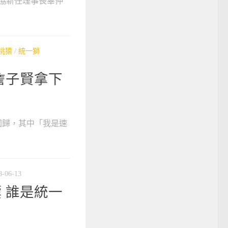
協新任理事長辜仲
桃猿
/
統一獅
詹子賢拿下
古回歸，其中「我是速
8-06-13
 誰是統一