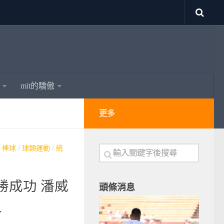
mit的驕傲
更多
/
棒球
/
球類運動
/
統
勝成功 潘威
頭條消息
人