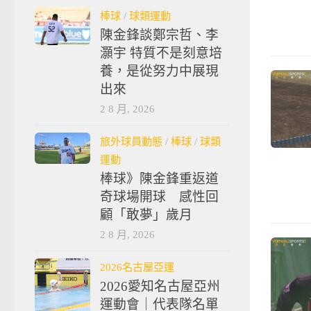
棒球
/
球類運動
陳金鋒談鄭宗哲、李
灝宇 特質不是刻意培
養，是從努力中展現
出來
2 8 月, 2026
旅外球員動態
/
棒球
/
球類
運動
棒球》陳金鋒重返道
奇球場開球 感性回
顧「敢夢」歲月
2 8 月, 2026
2026名古屋亞運
2026愛知名古屋亞州
運動會｜代表隊名單