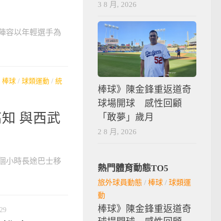
3 8 月, 2026
陣容以年輕選手為
/
棒球
/
球類運動
/
統
棒球》陳金鋒重返道奇
球場開球 感性回顧
知 與西武
「敢夢」歲月
2 8 月, 2026
五個小時長途巴士移
熱門體育動態TO5
旅外球員動態
/
棒球
/
球類運
動
棒球》陳金鋒重返道奇
29