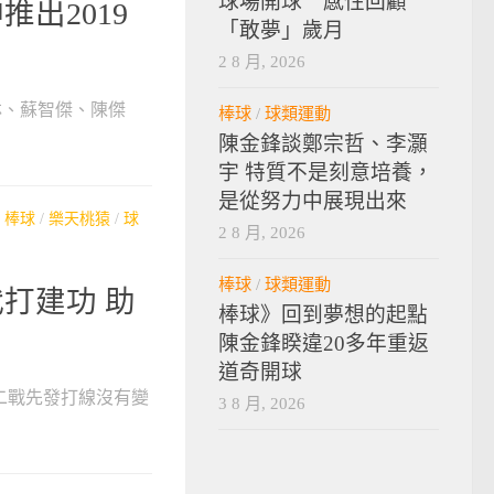
球場開球 感性回顧
出2019
「敢夢」歲月
2 8 月, 2026
阜林、蘇智傑、陳傑
棒球
/
球類運動
陳金鋒談鄭宗哲、李灝
宇 特質不是刻意培養，
是從努力中展現出來
/
棒球
/
樂天桃猿
/
球
2 8 月, 2026
棒球
/
球類運動
打建功 助
棒球》回到夢想的起點
陳金鋒睽違20多年重返
道奇開球
第二戰先發打線沒有變
3 8 月, 2026