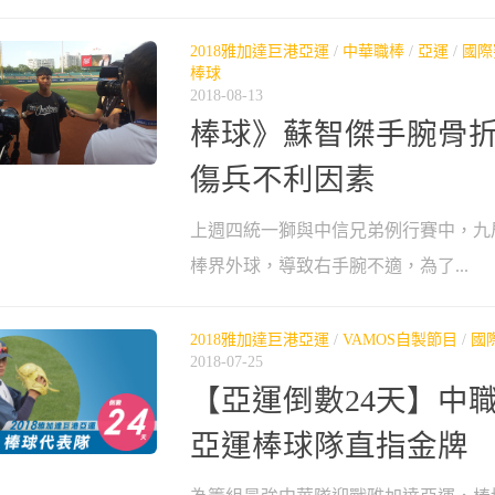
2018雅加達巨港亞運
/
中華職棒
/
亞運
/
國際
棒球
2018-08-13
棒球》蘇智傑手腕骨折
傷兵不利因素
上週四統一獅與中信兄弟例行賽中，九
棒界外球，導致右手腕不適，為了...
2018雅加達巨港亞運
/
VAMOS自製節目
/
國
2018-07-25
【亞運倒數24天】中
亞運棒球隊直指金牌