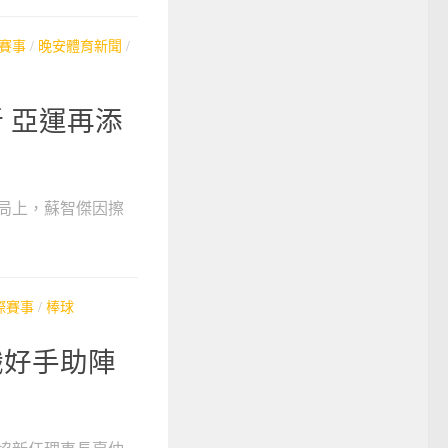
賽事
/
晚安體育新聞
/
 亞運再添
局上，蘇智傑因擦
際賽事
/
棒球
職好手助陣