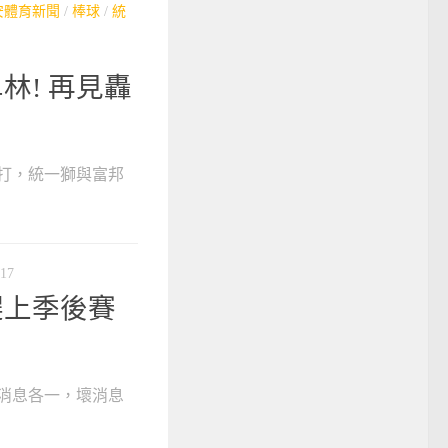
安體育新聞
/
棒球
/
統
林! 再見轟
開打，統一獅與富邦
-17
趕上季後賽
壞消息各一，壞消息