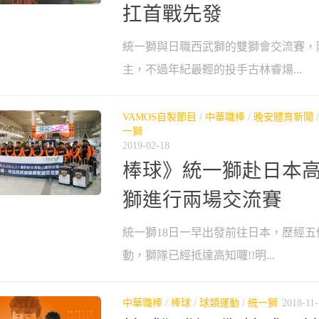
扛首戰先發
統一獅與日職西武獅的雙獅會交流賽，
主，不過年紀最輕的投手古林睿煬...
VAMOS自製節目
/
中華職棒
/
晚安體育新聞
一獅
2019-02-18
棒球》統一獅赴日本高
獅進行兩場交流賽
統一獅18日一早出發前往日本，歷經
動，獅隊已經抵達高知囉!!明...
中華職棒
/
棒球
/
球類運動
/
統一獅
2018-11-