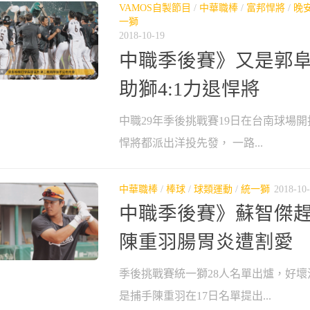
VAMOS自製節目
/
中華職棒
/
富邦悍將
/
晚
一獅
2018-10-19
中職季後賽》又是郭阜
助獅4:1力退悍將
中職29年季後挑戰賽19日在台南球場
悍將都派出洋投先發， 一路...
中華職棒
/
棒球
/
球類運動
/
統一獅
2018-10
中職季後賽》蘇智傑
陳重羽腸胃炎遭割愛
季後挑戰賽統一獅28人名單出爐，好
是捕手陳重羽在17日名單提出...