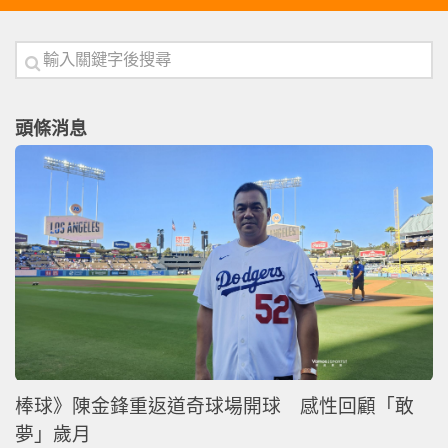
頭條消息
棒球》陳金鋒重返道奇球場開球 感性回顧「敢
夢」歲月