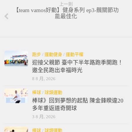
上一則
【team vamos好動】健身系列 ep3-髖關節功
能最佳化
跑步
/
運動健身
/
運動平權
迎接父親節 臺中下半年路跑季開跑！
邀全民跑出幸福時光
8 8 月, 2026
棒球
/
球類運動
棒球》回到夢想的起點 陳金鋒睽違20
多年重返道奇開球
3 8 月, 2026
棒球
/
球類運動