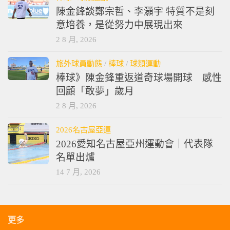
陳金鋒談鄭宗哲、李灝宇 特質不是刻
意培養，是從努力中展現出來
2 8 月, 2026
旅外球員動態
/
棒球
/
球類運動
棒球》陳金鋒重返道奇球場開球 感性
回顧「敢夢」歲月
2 8 月, 2026
2026名古屋亞運
2026愛知名古屋亞州運動會｜代表隊
名單出爐
14 7 月, 2026
更多