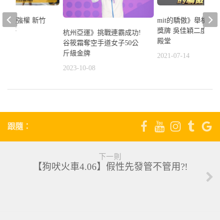
mit的驕傲》舉槍上
戰甲組強權 新竹
獎牌 吳佳穎二度挑
永信杯
杭州亞運》挑戰連霸成功!
殿堂
谷筱霜奪空手道女子50公
1
斤級金牌
2021-07-14
2023-10-08
跟隨：
下一則
【狗吠火車4.06】假性先發管不管用?!