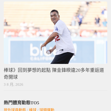
棒球》回到夢想的起點 陳金鋒睽違20多年重返道
奇開球
3 8 月, 2026
熱門體育動態TO5
旅外球員動態
/
棒球
/
球類運動