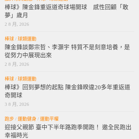
棒球》陳金鋒重返道奇球場開球 感性回顧「敢
夢」歲月
2 8 月, 2026
棒球
/
球類運動
陳金鋒談鄭宗哲、李灝宇 特質不是刻意培養，是
從努力中展現出來
2 8 月, 2026
棒球
/
球類運動
棒球》回到夢想的起點 陳金鋒睽違20多年重返道
奇開球
3 8 月, 2026
跑步
/
運動健身
/
運動平權
迎接父親節 臺中下半年路跑季開跑！ 邀全民跑出
幸福時光