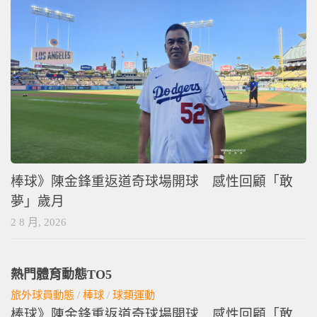
棒球》陳金鋒重返道奇球場開球 感性回顧「敢
夢」歲月
2 8 月, 2026
熱門體育動態TO5
旅外球員動態
/
棒球
/
球類運動
棒球》陳金鋒重返道奇球場開球 感性回顧「敢