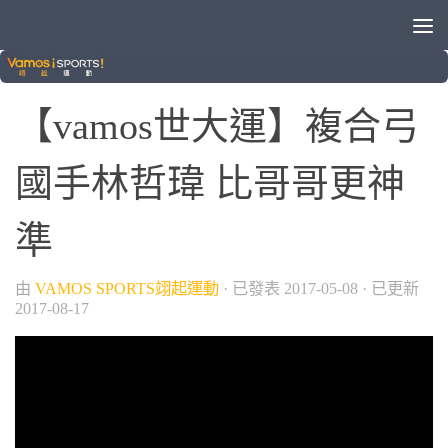
/
/
/
2017臺北世大運
射箭
晚安體育新聞
綜合
0
【vamos世大運】複合弓
國手林哲瑋 比哥哥更神
準
由
VAMOS SPORTS翊起運動
· 已發表
2017-05-08
· 已更新
2017-08-17