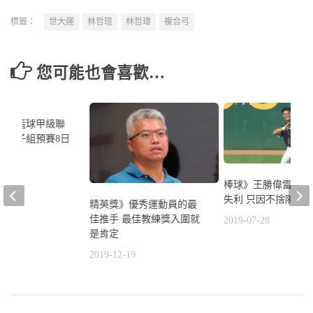
標籤：
世大運
林哲瑄
林哲瑋
複合弓
您可能也會喜歡…
l高中籃球甲級聯
年 男子組預賽8日
7
棒球》王勝偉雷射肩
失利 只因不捨陳江
精英獎》優秀運動員的最
佳推手 最佳教練獎入圍就
2019-07-28
是肯定
2019-12-19