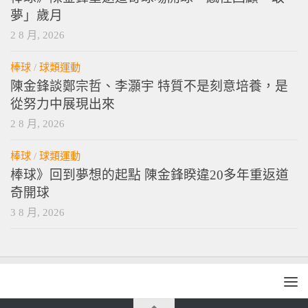
夢」歲月
2 8 月, 2026
棒球
/
球類運動
陳金鋒談鄭宗哲、李灝宇 特質不是刻意培養，是
從努力中展現出來
2 8 月, 2026
棒球
/
球類運動
棒球》回到夢想的起點 陳金鋒睽違20多年重返道
奇開球
3 8 月, 2026