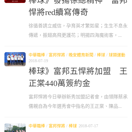
棒球》發揚徐總精神 富邦
悍將red續寫傳奇
徐循善誘立威信，孕育英才繁如星；生生不息永
傳遞，振翅高飛更護花；明揚四海魔術客，...
中華職棒
/
富邦悍將
/
晚安體育新聞
/
棒球
/
球類運動
2018-07-19
棒球》富邦五悍將加盟 王
正棠440萬簽約金
富邦悍將今日舉辦新秀加盟記者會，由領隊蔡承
儒親自為今年選秀會中指名的王正棠、陳品...
中華職棒
/
富邦悍將
/
棒球
2018-07-17