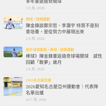
多年重返道奇開球
3 8 月, 2026
棒球
/
球類運動
陳金鋒談鄭宗哲、李灝宇 特質不是刻
意培養，是從努力中展現出來
2 8 月, 2026
旅外球員動態
/
棒球
/
球類運動
棒球》陳金鋒重返道奇球場開球 感性
回顧「敢夢」歲月
2 8 月, 2026
2026名古屋亞運
2026愛知名古屋亞州運動會｜代表隊
名單出爐
14 7 月, 2026