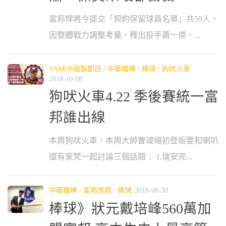
富邦悍將今提交「契約保留球員名單」共59人，
因整體戰力調整考量，釋出投手蕭一傑、...
VAMOS自製節目
/
中華職棒
/
棒球
/
狗吠火車
2018-10-08
狗吠火車4.22 季後賽統一富
邦誰出線
本周狗吠火車，本周大帥曹竣崵初登板要和喇叭
還有家梵一起討論三個話題： 1.瑞安完...
中華職棒
/
富邦悍將
/
棒球
2018-08-30
棒球》狀元戴培峰560萬加