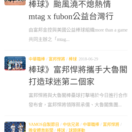
棒球》颱風澆不熄熱情
mtag x fubon公益台灣行
由富邦金控與美國公益棒球組織more than a game
共同主辦之「mtag...
中華職棒
/
富邦悍將
/
棒球
2018-06-29
棒球》富邦悍將攜手大魯閣
打造球迷第二個家
富邦悍將與大魯閣棒壘球打擊場於今日進行合作
發布會，富邦悍將領隊蔡承儒、大魯閣集團...
VAMOS自製節目
/
中信兄弟
/
中華職棒
/
富邦悍將
/
晚安體育新聞
/
棒球
/
球類運動