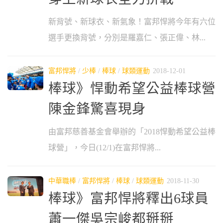
新背號、新球衣、新氣象！富邦悍將今年有六位
選手更換背號，分別是羅嘉仁、張正偉、林...
富邦悍將
/
少棒
/
棒球
/
球類運動
2018-12-01
棒球》悍動希望公益棒球營
陳金鋒驚喜現身
由富邦慈善基金會舉辦的「2018悍動希望公益棒
球營」，今日(12/1)在富邦悍將...
中華職棒
/
富邦悍將
/
棒球
/
球類運動
2018-11-30
棒球》富邦悍將釋出6球員
蕭一傑吳宗峻都掰掰