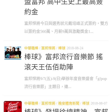
盟富邦 高中生史上最高簽
約金
富邦悍將今日與選秀狀元戴培峰正式簽約，雙方
以簽約金560萬、月薪9萬與激勵獎金1...
中華職棒
/
富邦悍將
/
棒球
2018-08-24
棒球》富邦流行音樂節 搖
滾天王伍佰助陣
富邦悍將9/7(五)-9(日)舉辦年度音樂盛會「g!pop
流行音樂節」主題日，連...
中華職棒
/
富邦悍將
/
晚安體育新聞
/
棒球
2018-08-07