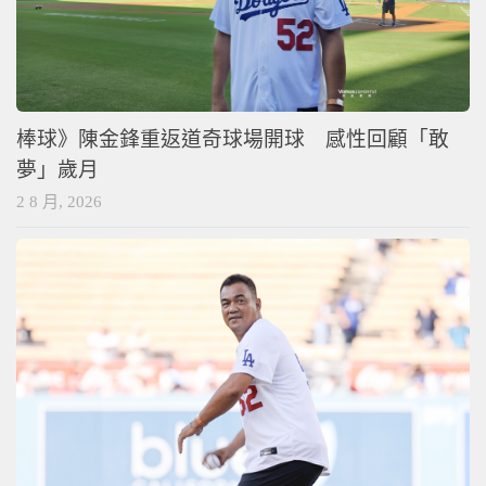
棒球》陳金鋒重返道奇球場開球 感性回顧「敢
夢」歲月
2 8 月, 2026