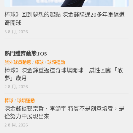
棒球》回到夢想的起點 陳金鋒睽違20多年重返道
奇開球
3 8 月, 2026
熱門體育動態TO5
旅外球員動態
/
棒球
/
球類運動
棒球》陳金鋒重返道奇球場開球 感性回顧「敢
夢」歲月
2 8 月, 2026
棒球
/
球類運動
陳金鋒談鄭宗哲、李灝宇 特質不是刻意培養，是
從努力中展現出來
2 8 月, 2026