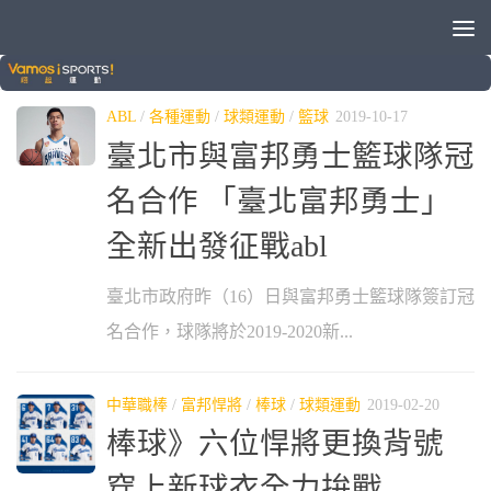
標籤：
富邦
ABL
/
各種運動
/
球類運動
/
籃球
2019-10-17
臺北市與富邦勇士籃球隊冠
名合作 「臺北富邦勇士」
全新出發征戰abl
臺北市政府昨（16）日與富邦勇士籃球隊簽訂冠
名合作，球隊將於2019-2020新...
中華職棒
/
富邦悍將
/
棒球
/
球類運動
2019-02-20
棒球》六位悍將更換背號
穿上新球衣全力拚戰