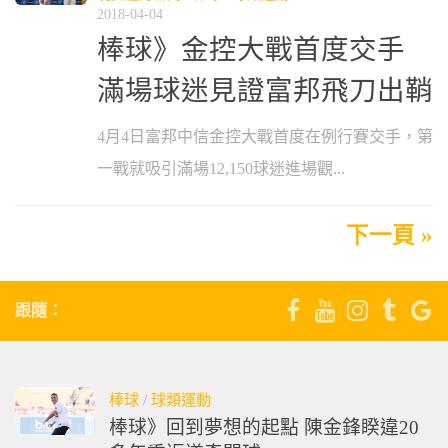
2018-04-04
棒球》金控大戰首度交手
滿場球迷見證富邦飛刀出鞘
4月4日富邦中信金控大戰首度在例行賽交手，第
一戰就吸引滿場12,150球迷進場觀...
下一頁 »
跟隨：
棒球
/
球類運動
棒球》回到夢想的起點 陳金鋒睽違20