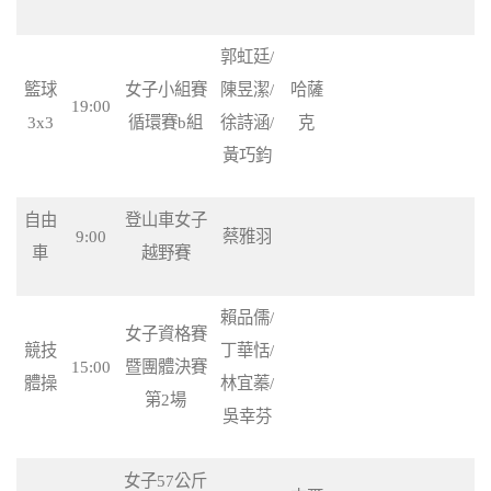
郭虹廷/
籃球
女子小組賽
陳昱潔/
哈薩
19:00
3x3
循環賽b組
徐詩涵/
克
黃巧鈞
自由
登山車女子
9:00
蔡雅羽
車
越野賽
賴品儒/
女子資格賽
競技
丁華恬/
15:00
暨團體決賽
體操
林宜蓁/
第2場
吳幸芬
女子57公斤