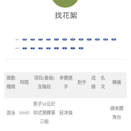
運動
項目(量級)
參賽選
成
名
時間
對手
轉播
種類
及階段
手
績
次
男子50公尺
緯來體
游泳
10:05
仰式預賽第
莊沐倫
育台
三組