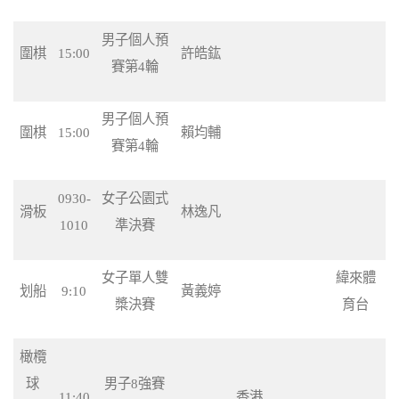
男子個人預
圍棋
15:00
許皓鈜
賽第4輪
男子個人預
圍棋
15:00
賴均輔
賽第4輪
0930-
女子公園式
滑板
林逸凡
1010
準決賽
女子單人雙
緯來體
划船
9:10
黃義婷
槳決賽
育台
橄欖
球
男子8強賽
11:40
香港