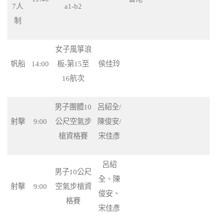
7人
a1-b2
制
女子風箏浪
帆船
14:00
板-第15至
侯佳玲
16航次
男子團體10
呂紹全/
射擊
9:00
公尺空氣步
陳俊安/
槍資格賽
宋佳彥
呂紹
男子10公尺
全、陳
射擊
9:00
空氣步槍資
俊安、
格賽
宋佳彥