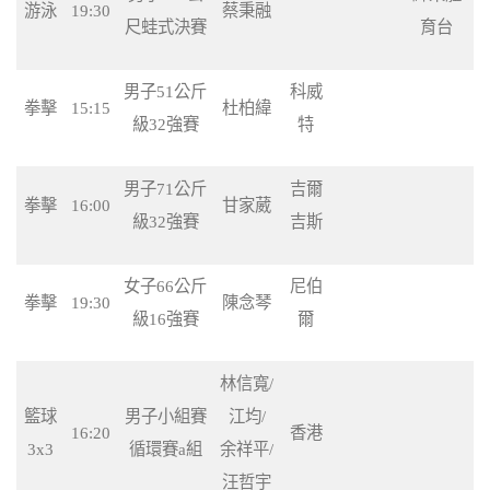
游泳
19:30
蔡秉融
尺蛙式決賽
育台
男子51公斤
科威
拳擊
15:15
杜柏緯
級32強賽
特
男子71公斤
吉爾
拳擊
16:00
甘家葳
級32強賽
吉斯
女子66公斤
尼伯
拳擊
19:30
陳念琴
級16強賽
爾
林信寬/
籃球
男子小組賽
江均/
16:20
香港
3x3
循環賽a組
余祥平/
汪哲宇