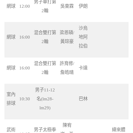
男子單打第
網球
12:00
吳東霖
伊朗
2輪
沙烏
混合雙打第
梁恩碩/
網球
16:00
地阿
2輪
黃琮豪
拉伯
混合雙打第
許育修/
網球
16:00
卡達
2輪
詹皓晴
男子11-12
室內
10:30
名(lm28-
巴林
排球
lm29)
陳宥
武術
男子太極拳
緯來體