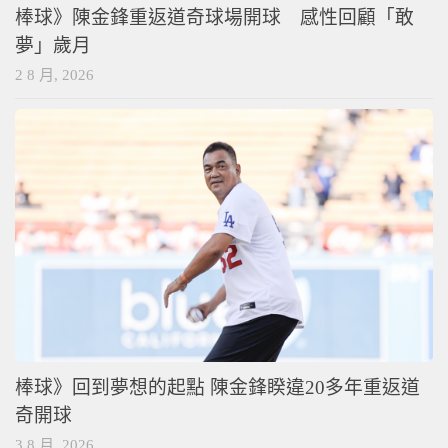
棒球》陳金鋒重返道奇球場開球 感性回顧「敢
夢」歲月
2 8 月, 2026
棒球》回到夢想的起點 陳金鋒睽違20多年重返道
奇開球
3 8 月, 2026