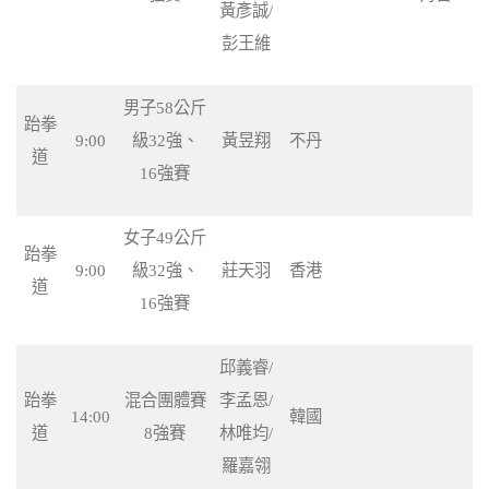
黃彥誠/
彭王維
男子58公斤
跆拳
9:00
級32強、
黃昱翔
不丹
道
16強賽
女子49公斤
跆拳
9:00
級32強、
莊天羽
香港
道
16強賽
邱義睿/
跆拳
混合團體賽
李孟恩/
14:00
韓國
道
8強賽
林唯均/
羅嘉翎