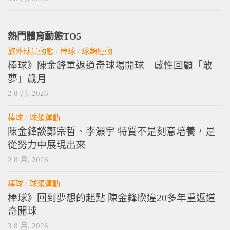
熱門體育動態TO5
旅外球員動態
/
棒球
/
球類運動
棒球》陳金鋒重返道奇球場開球 感性回顧「敢
夢」歲月
2 8 月, 2026
棒球
/
球類運動
陳金鋒談鄭宗哲、李灝宇 特質不是刻意培養，是
從努力中展現出來
2 8 月, 2026
棒球
/
球類運動
棒球》回到夢想的起點 陳金鋒睽違20多年重返道
奇開球
3 8 月, 2026