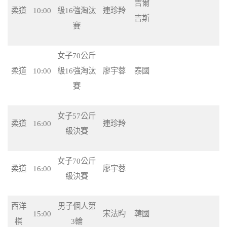
吉爾
柔道
10:00
級16強淘汰
連珍羚
吉斯
賽
女子70公斤
柔道
10:00
級16強淘汰
廖宇蓉
泰國
賽
女子57公斤
柔道
16:00
連珍羚
級決賽
女子70公斤
柔道
16:00
廖宇蓉
級決賽
西洋
男子個人第
15:00
宋法昀
韓國
棋
3輪