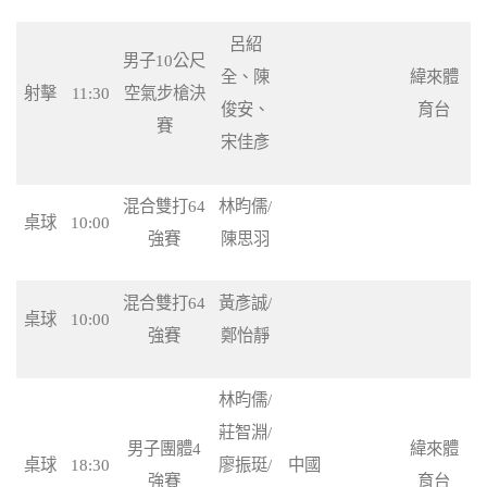
呂紹
男子10公尺
全、陳
緯來體
射擊
11:30
空氣步槍決
俊安、
育台
賽
宋佳彥
混合雙打64
林昀儒/
桌球
10:00
強賽
陳思羽
混合雙打64
黃彥誠/
桌球
10:00
強賽
鄭怡靜
林昀儒/
莊智淵/
男子團體4
緯來體
桌球
18:30
廖振珽/
中國
強賽
育台