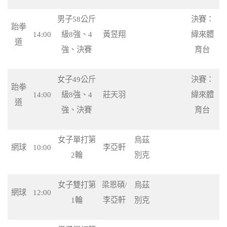
男子58公斤
決賽：
跆拳
14:00
級8強、4
黃昱翔
緯來體
道
強、決賽
育台
女子49公斤
決賽：
跆拳
14:00
級8強、4
莊天羽
緯來體
道
強、決賽
育台
女子單打第
烏茲
網球
10:00
李亞軒
2輪
別克
女子雙打第
梁恩碩/
烏茲
網球
12:00
1輪
李亞軒
別克