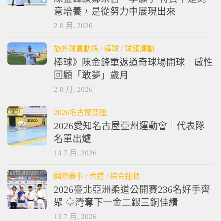
意培養，是從努力中展現出來
2 8 月, 2026
旅外球員動態
/
棒球
/
球類運動
棒球》陳金鋒重返道奇球場開球 感性
回顧「敢夢」歲月
2 8 月, 2026
2026名古屋亞運
2026愛知名古屋亞州運動會｜代表隊
名單出爐
14 7 月, 2026
國際賽事
/
柔道
/
綜合運動
2026臺北亞洲柔道公開賽236名好手齊
聚 臺灣奪下一金二銀三銅佳績
13 7 月, 2026