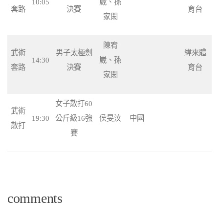
10:05
崴、孫
套路
決賽
育台
家閎
陳宥
武術
男子太極劍
緯來體
14:30
崴、孫
套路
決賽
育台
家閎
女子散打60
武術
19:30
公斤級16強
侯旻汶
中國
散打
賽
comments