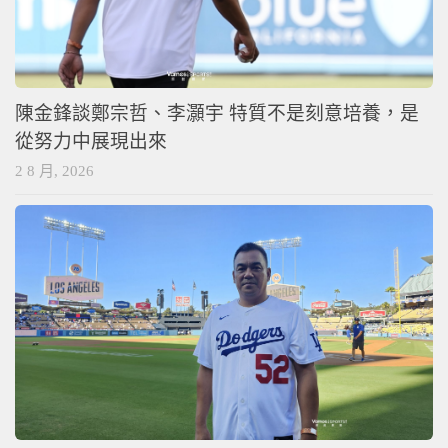
陳金鋒談鄭宗哲、李灝宇 特質不是刻意培養，是
從努力中展現出來
2 8 月, 2026