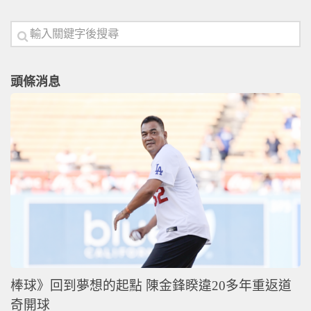
頭條消息
棒球》回到夢想的起點 陳金鋒睽違20多年重返道
奇開球