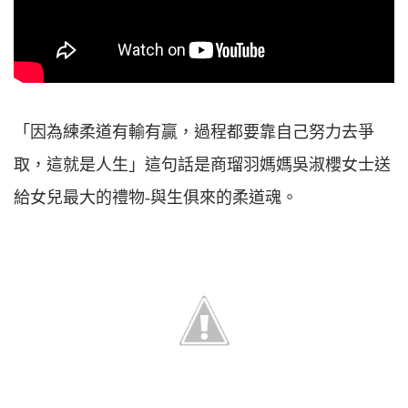
「因為練柔道有輸有贏，過程都要靠自己努力去爭
取，這就是人生」這句話是商瑠羽媽媽吳淑櫻女士送
給女兒最大的禮物-與生俱來的柔道魂。