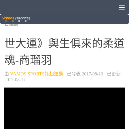
/
/
/
/
2017臺北世大運
世界大學運動會
國際賽事
柔道
綜
合運動
世大運》與生俱來的柔道
魂-商瑠羽
由
VAMOS SPORTS翊起運動
· 已發表
2017-08-10
· 已更新
2017-08-17