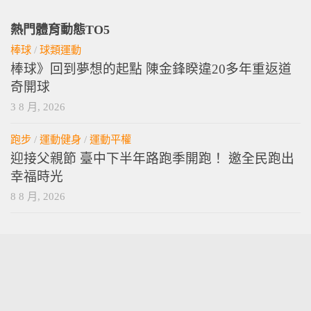
熱門體育動態TO5
棒球
/
球類運動
棒球》回到夢想的起點 陳金鋒睽違20多年重返道
奇開球
3 8 月, 2026
跑步
/
運動健身
/
運動平權
迎接父親節 臺中下半年路跑季開跑！ 邀全民跑出
幸福時光
8 8 月, 2026