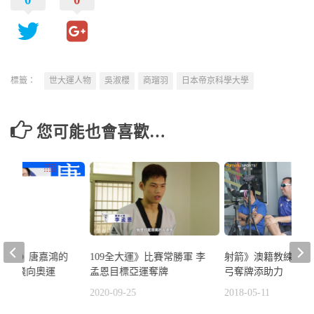
標籤：
世大運人物
吳淑櫻
商瑠羽
日本帝京科學大學
您可能也會喜歡…
十年精選》唐嘉鴻的
109全大運》比賽常勝軍 李
射箭》澳籍教練助陣
界貓王飛向奧運
孟恩目標亞運奪牌
弓奪牌添助力
5
2020-09-25
2018-05-11