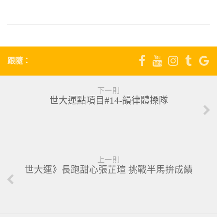
跟隨：
下一則
世大運點項目#14-韻律體操隊
上一則
世大運》長跑甜心張芷瑄 挑戰半馬拚成績