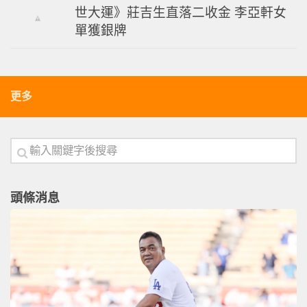
世大運》莊吉生直落二收金 李亞軒女
單獲銀牌
更多
頭條消息