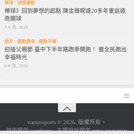
棒球
/
球類運動
棒球》回到夢想的起點 陳金鋒睽違20多年重返道
奇開球
3 8 月, 2026
跑步
/
運動健身
/
運動平權
迎接父親節 臺中下半年路跑季開跑！ 邀全民跑出
幸福時光
8 8 月, 2026
vamossports © 2026. 版權所有。
技術提供
wordpress
. 主題設計提供
press customizr
.