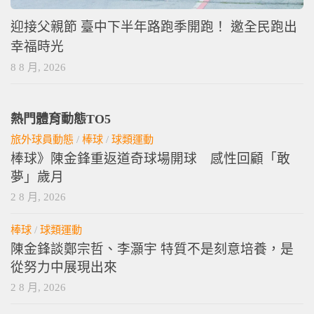
迎接父親節 臺中下半年路跑季開跑！ 邀全民跑出
幸福時光
8 8 月, 2026
熱門體育動態TO5
旅外球員動態
/
棒球
/
球類運動
棒球》陳金鋒重返道奇球場開球 感性回顧「敢
夢」歲月
2 8 月, 2026
棒球
/
球類運動
陳金鋒談鄭宗哲、李灝宇 特質不是刻意培養，是
從努力中展現出來
2 8 月, 2026