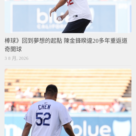
棒球》回到夢想的起點 陳金鋒睽違20多年重返道
奇開球
3 8 月, 2026