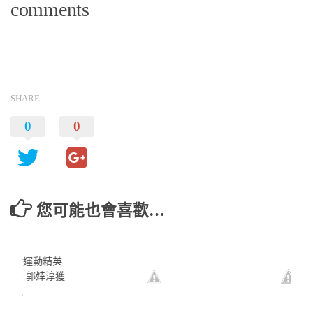
comments
SHARE
0
0
您可能也會喜歡…
壇盛會運動精英
鄭兆村、郭婞淳獲
運動員
7