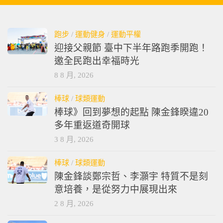
跑步
/
運動健身
/
運動平權
迎接父親節 臺中下半年路跑季開跑！
邀全民跑出幸福時光
8 8 月, 2026
棒球
/
球類運動
棒球》回到夢想的起點 陳金鋒睽違20
多年重返道奇開球
3 8 月, 2026
棒球
/
球類運動
陳金鋒談鄭宗哲、李灝宇 特質不是刻
意培養，是從努力中展現出來
2 8 月, 2026