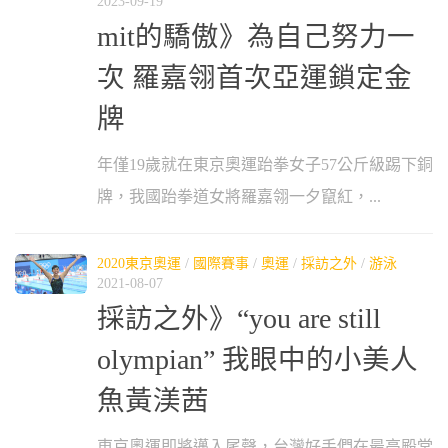
2023-09-19
mit的驕傲》為自己努力一
次 羅嘉翎首次亞運鎖定金
牌
年僅19歲就在東京奧運跆拳女子57公斤級踢下銅
牌，我國跆拳道女將羅嘉翎一夕竄紅，...
2020東京奧運
/
國際賽事
/
奧運
/
採訪之外
/
游泳
2021-08-07
採訪之外》“you are still
olympian” 我眼中的小美人
魚黃渼茜
東京奧運即將邁入尾聲，台灣好手們在最高殿堂