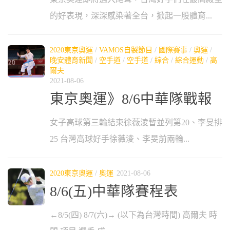
的好表現，深深感染著全台，掀起一股體育...
2020東京奧運
/
VAMOS自製節目
/
國際賽事
/
奧運
/
晚安體育新聞
/
空手道
/
空手道
/
綜合
/
綜合運動
/
高
爾夫
2021-08-06
東京奧運》8/6中華隊戰報
女子高球第三輪結束徐薇淩暫並列第20、李旻排
25 台灣高球好手徐薇淩、李旻前兩輪...
2020東京奧運
/
奧運
2021-08-06
8/6(五)中華隊賽程表
←8/5(四) 8/7(六)→ (以下為台灣時間) 高爾夫 時