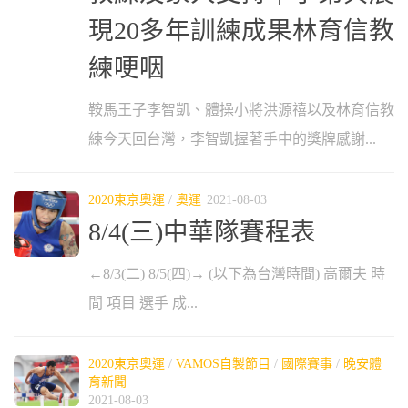
現20多年訓練成果林育信教
練哽咽
鞍馬王子李智凱、體操小將洪源禧以及林育信教
練今天回台灣，李智凱握著手中的獎牌感謝...
2020東京奧運
/
奧運
2021-08-03
8/4(三)中華隊賽程表
←8/3(二) 8/5(四)→ (以下為台灣時間) 高爾夫 時
間 項目 選手 成...
2020東京奧運
/
VAMOS自製節目
/
國際賽事
/
晚安體
育新聞
2021-08-03