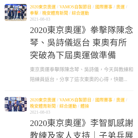
2020東京奧運
/
VAMOS自製節目
/
國際賽事
/
奧運
/
拳擊
/
晚安體育新聞
/
綜合運動
2021-08-03
2020東京奧運》拳擊隊陳念
琴、吳詩儀返台 東奧有所
突破為下屆奧運做準備
東京奧運拳擊隊陳念琴、吳詩儀，今天與教練和
陪練員返台，分享了這次東奧的心得，快聽...
2020東京奧運
/
VAMOS自製節目
/
國際賽事
/
奧運
/
晚安體育新聞
/
綜合運動
/
體操
2021-08-03
2020東京奧運》李智凱感謝
教練及家人支持｜子弟兵展