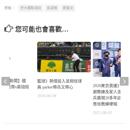
標籤：
世大運點項目
吳浚鋒
廖曼汶
您可能也會喜歡…
晚安體育新聞】國
籃球》熱情投入並相信球
2020東京奧運》李
動 怡霈x裴翊搭
員 parker帶兵又帶心
謝教練及家人支持｜
2018-08-08
兵展現20多年訓練
8
育信教練哽咽
2021-08-03