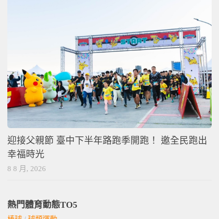
迎接父親節 臺中下半年路跑季開跑！ 邀全民跑出
幸福時光
8 8 月, 2026
熱門體育動態TO5
棒球
/
球類運動