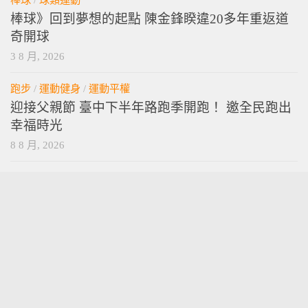
棒球》回到夢想的起點 陳金鋒睽違20多年重返道
奇開球
3 8 月, 2026
跑步
/
運動健身
/
運動平權
迎接父親節 臺中下半年路跑季開跑！ 邀全民跑出
幸福時光
8 8 月, 2026
vamossports © 2026. 版權所有。
技術提供
wordpress
. 主題設計提供
press customizr
.