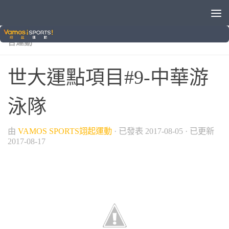
/
/
/
/
2017臺北世大運
世界大學運動會
國際賽事
游泳
綜
合運動
世大運點項目#9-中華游
泳隊
由
VAMOS SPORTS翊起運動
· 已發表
2017-08-05
· 已更新
2017-08-17