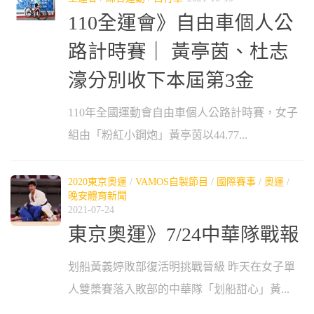
110全運會》自由車個人公
路計時賽｜ 黃亭茵、杜志
濠分別收下本屆第3金
110年全國運動會自由車個人公路計時賽，女子
組由「粉紅小鋼炮」黃亭茵以44.77...
2020東京奧運
/
VAMOS自製節目
/
國際賽事
/
奧運
/
晚安體育新聞
2021-07-24
東京奧運》7/24中華隊戰報
划船黃義婷敗部復活明挑戰晉級 昨天在女子單
人雙槳賽落入敗部的中華隊「划船甜心」黃...