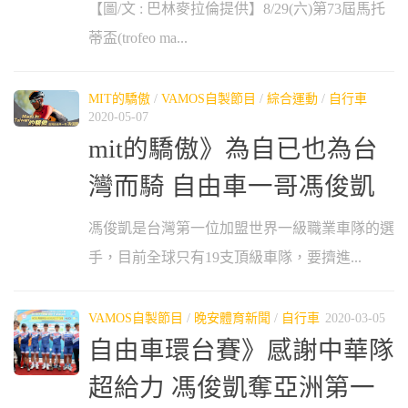
【圖/文 : 巴林麥拉倫提供】8/29(六)第73屆馬托
蒂盃(trofeo ma...
MIT的驕傲
/
VAMOS自製節目
/
綜合運動
/
自行車
2020-05-07
mit的驕傲》為自已也為台
灣而騎 自由車一哥馮俊凱
馮俊凱是台灣第一位加盟世界一級職業車隊的選
手，目前全球只有19支頂級車隊，要擠進...
VAMOS自製節目
/
晚安體育新聞
/
自行車
2020-03-05
自由車環台賽》感謝中華隊
超給力 馮俊凱奪亞洲第一