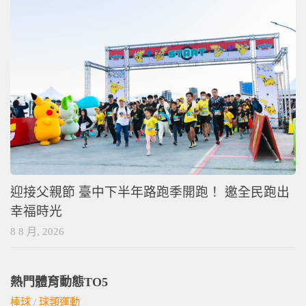
迎接父親節 臺中下半年路跑季開跑！ 邀全民跑出
幸福時光
8 8 月, 2026
熱門體育動態TO5
棒球
/
球類運動