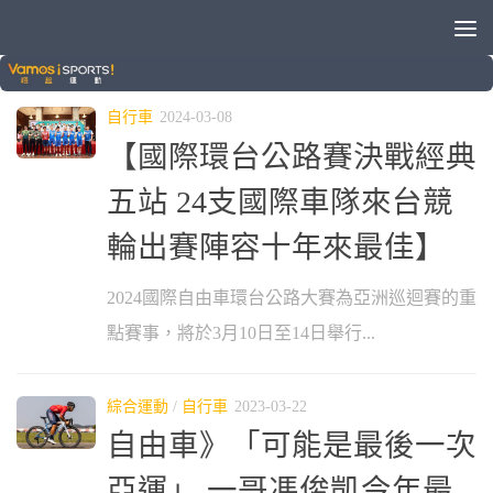
標籤：
馮俊凱
自行車
2024-03-08
【國際環台公路賽決戰經典
五站 24支國際車隊來台競
輪出賽陣容十年來最佳】
2024國際自由車環台公路大賽為亞洲巡迴賽的重
點賽事，將於3月10日至14日舉行...
綜合運動
/
自行車
2023-03-22
自由車》「可能是最後一次
亞運」 一哥馮俊凱今年最