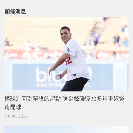
頭條消息
棒球》回到夢想的起點 陳金鋒睽違20多年重返道
奇開球
3 8 月, 2026