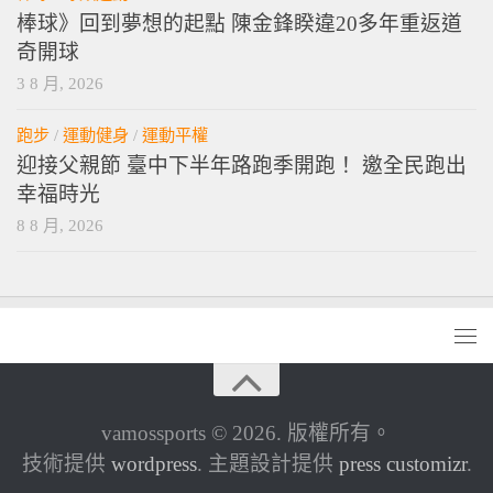
棒球》回到夢想的起點 陳金鋒睽違20多年重返道
奇開球
3 8 月, 2026
跑步
/
運動健身
/
運動平權
迎接父親節 臺中下半年路跑季開跑！ 邀全民跑出
幸福時光
8 8 月, 2026
vamossports © 2026. 版權所有。
技術提供
wordpress
. 主題設計提供
press customizr
.