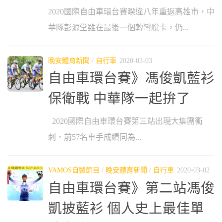
2020國際自由車環台賽睽違八年重返高雄市，中
華隊彭源堂雖在最後一個轉彎脫卡，仍...
晚安體育新聞
/
自行車
2020-03-03
自由車環台賽》馮俊凱藍衫
保衛戰 中華隊一起拚了
2020國際自由車環台賽第三站出現大集團衝
刺，前57名車手成績同為...
VAMOS自製節目
/
晚安體育新聞
/
自行車
2020-03-02
自由車環台賽》第二站馮俊
凱披藍衫 個人史上最佳單