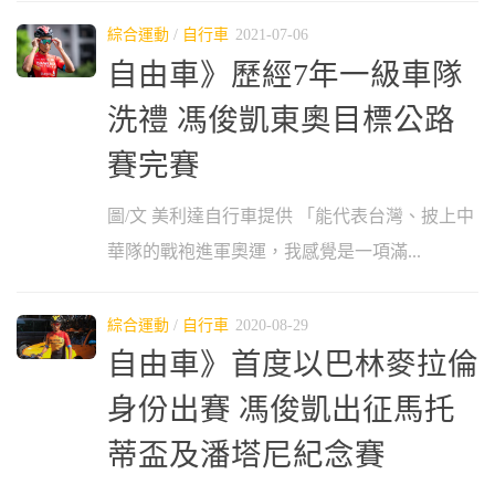
綜合運動
/
自行車
2021-07-06
自由車》歷經7年一級車隊
洗禮 馮俊凱東奧目標公路
賽完賽
圖/文 美利達自行車提供 「能代表台灣、披上中
華隊的戰袍進軍奧運，我感覺是一項滿...
綜合運動
/
自行車
2020-08-29
自由車》首度以巴林麥拉倫
身份出賽 馮俊凱出征馬托
蒂盃及潘塔尼紀念賽