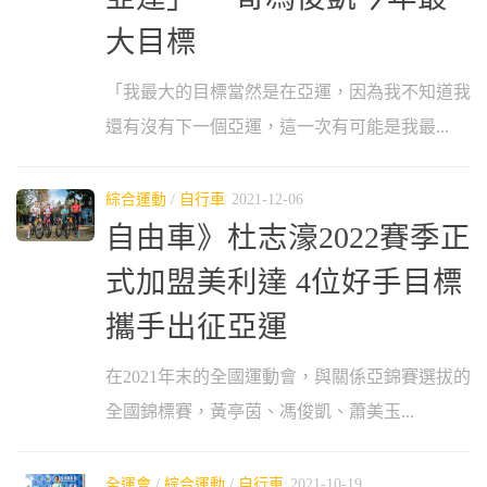
大目標
「我最大的目標當然是在亞運，因為我不知道我
還有沒有下一個亞運，這一次有可能是我最...
綜合運動
/
自行車
2021-12-06
自由車》杜志濠2022賽季正
式加盟美利達 4位好手目標
攜手出征亞運
在2021年末的全國運動會，與關係亞錦賽選拔的
全國錦標賽，黃亭茵、馮俊凱、蕭美玉...
全運會
/
綜合運動
/
自行車
2021-10-19