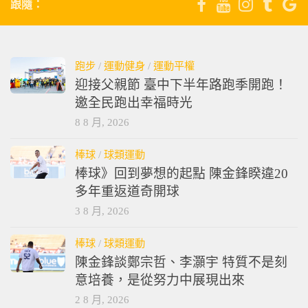
跟隨：
跑步
/
運動健身
/
運動平權
迎接父親節 臺中下半年路跑季開跑！
邀全民跑出幸福時光
8 8 月, 2026
棒球
/
球類運動
棒球》回到夢想的起點 陳金鋒睽違20
多年重返道奇開球
3 8 月, 2026
棒球
/
球類運動
陳金鋒談鄭宗哲、李灝宇 特質不是刻
意培養，是從努力中展現出來
2 8 月, 2026